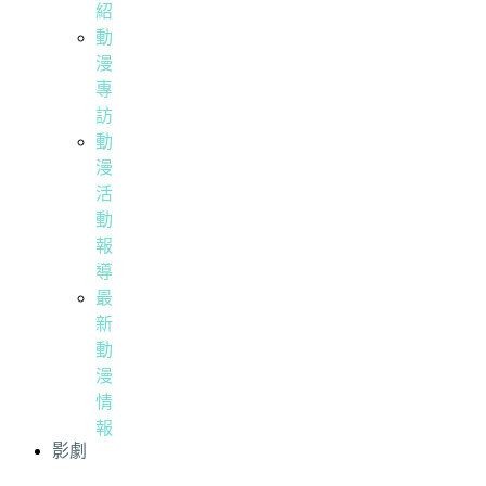
紹
動
漫
專
訪
動
漫
活
動
報
導
最
新
動
漫
情
報
影劇