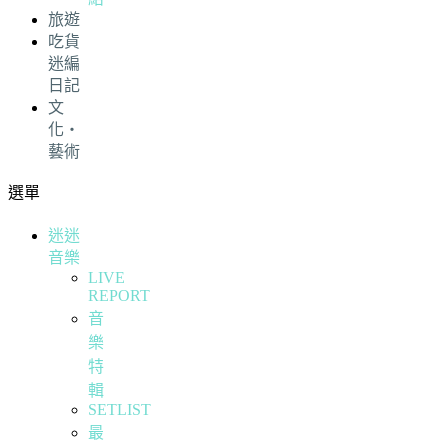
旅遊
吃貨
迷編
日記
文
化・
藝術
選單
迷迷
音樂
LIVE
REPORT
音
樂
特
輯
SETLIST
最