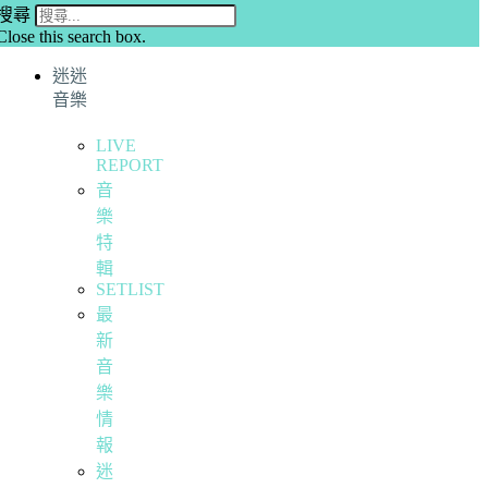
搜尋
Close this search box.
迷迷
音樂
LIVE
REPORT
音
樂
特
輯
SETLIST
最
新
音
樂
情
報
迷