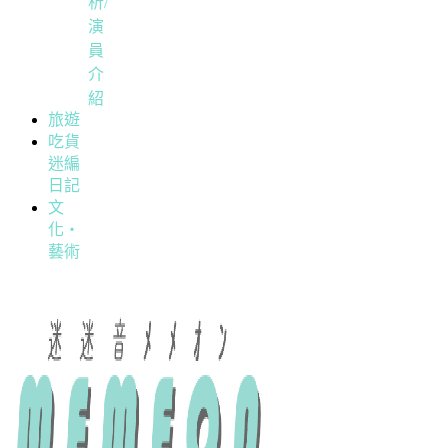
析/
演
員
介
紹
旅遊
吃貨
迷編
日記
文
化・
藝術