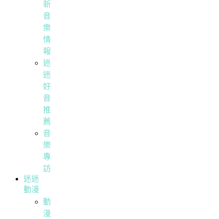
新
音
樂
情
報
迷
迷
好
音
推
薦
音
樂
專
訪
迷迷
動漫
動
漫