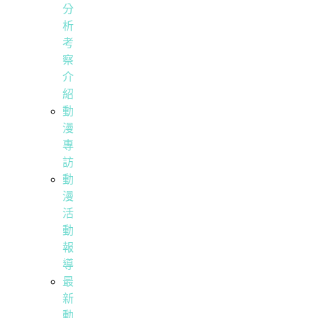
分
析
考
察
介
紹
動
漫
專
訪
動
漫
活
動
報
導
最
新
動