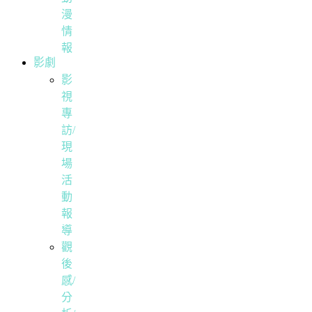
漫
情
報
影劇
影
視
專
訪/
現
場
活
動
報
導
觀
後
感/
分