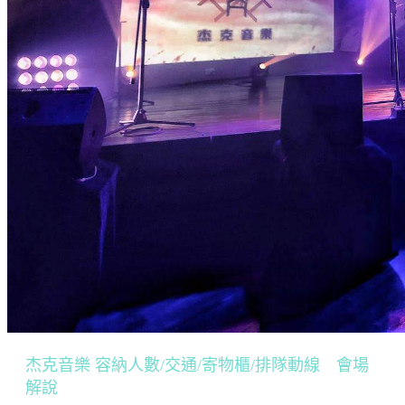
杰克音樂 容納人數/交通/寄物櫃/排隊動線 會場
解說