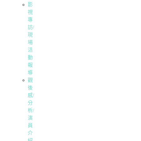
影
視
專
訪/
現
場
活
動
報
導
觀
後
感/
分
析/
演
員
介
紹