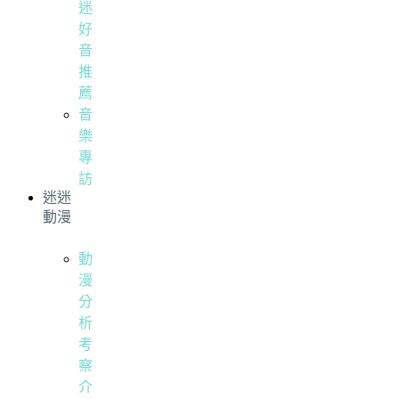
迷
好
音
推
薦
音
樂
專
訪
迷迷
動漫
動
漫
分
析
考
察
介