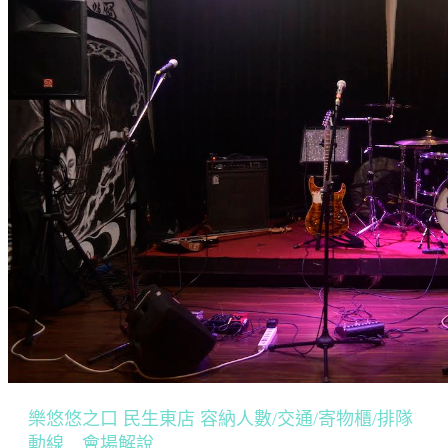
樂悠悠之口 民生東店 容納人數/交通/寄物櫃/排隊
動線 會場解說