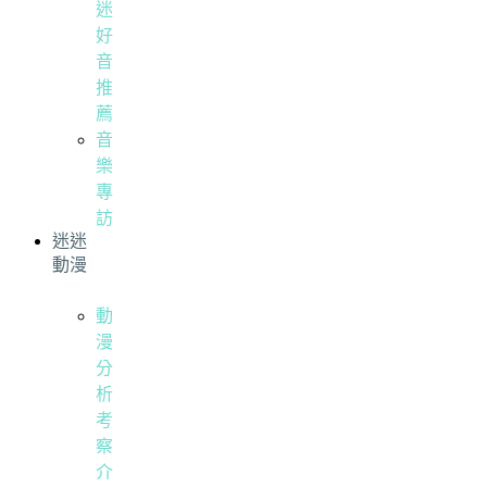
迷
好
音
推
薦
音
樂
專
訪
迷迷
動漫
動
漫
分
析
考
察
介