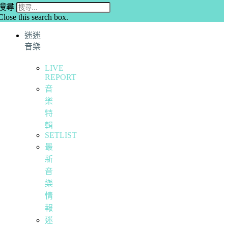
搜尋
Close this search box.
迷迷
音樂
LIVE
REPORT
音
樂
特
輯
SETLIST
最
新
音
樂
情
報
迷