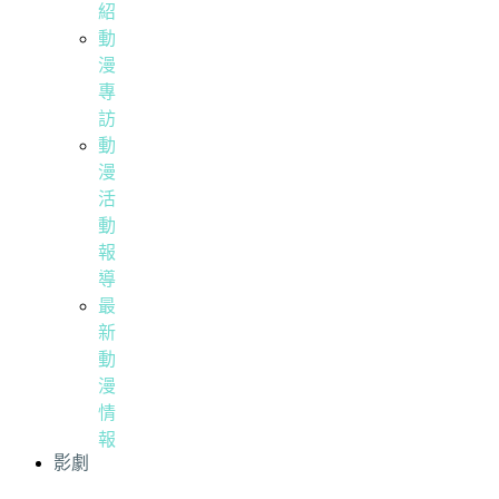
紹
動
漫
專
訪
動
漫
活
動
報
導
最
新
動
漫
情
報
影劇