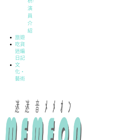
析/
演
員
介
紹
旅遊
吃貨
迷編
日記
文
化・
藝術