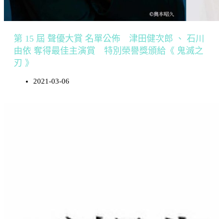
第 15 屆 聲優大賞 名單公佈 津田健次郎 、 石川
由依 奪得最佳主演賞 特別榮譽獎頒給《 鬼滅之
刃 》
2021-03-06