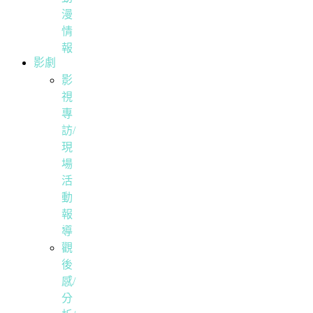
漫
情
報
影劇
影
視
專
訪/
現
場
活
動
報
導
觀
後
感/
分