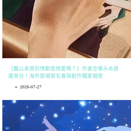
《難以承受的悸動是戀愛嗎？》作者空華みあ首
度來台！海外首場簽名會與創作獨家揭密
2026-07-27