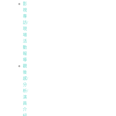
影
視
專
訪/
現
場
活
動
報
導
觀
後
感/
分
析/
演
員
介
紹