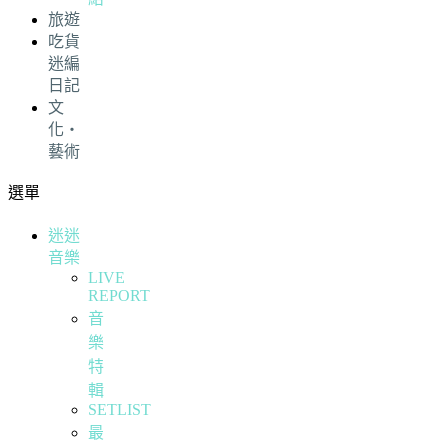
旅遊
吃貨
迷編
日記
文
化・
藝術
選單
迷迷
音樂
LIVE
REPORT
音
樂
特
輯
SETLIST
最