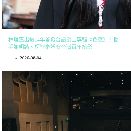
林理惠出道14年首發台語爵士專輯《色緻》！攜
手謝明諺、柯智豪譜寫台灣百年縮影
2026-08-04