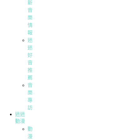
新
音
樂
情
報
迷
迷
好
音
推
薦
音
樂
專
訪
迷迷
動漫
動
漫