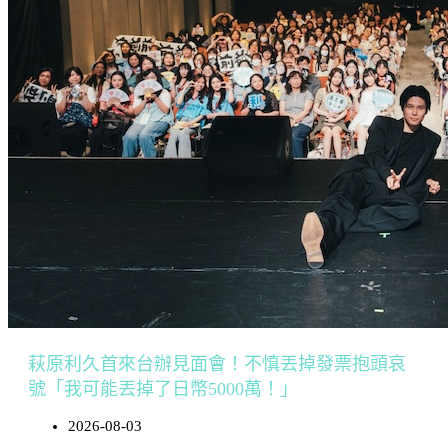
萩原利久首來台辦見面會！不慎丟掉發票抱頭哀
號「我可能丟掉了日幣5000萬！」
2026-08-03