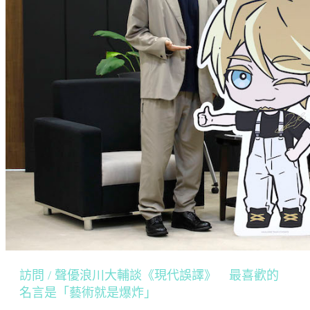
訪問 / 聲優浪川大輔談《現代誤譯》 最喜歡的
名言是「藝術就是爆炸」