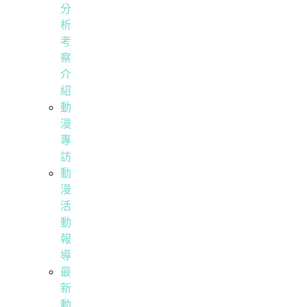
分
析
考
察
介
紹
動
漫
專
訪
動
漫
活
動
報
導
最
新
動