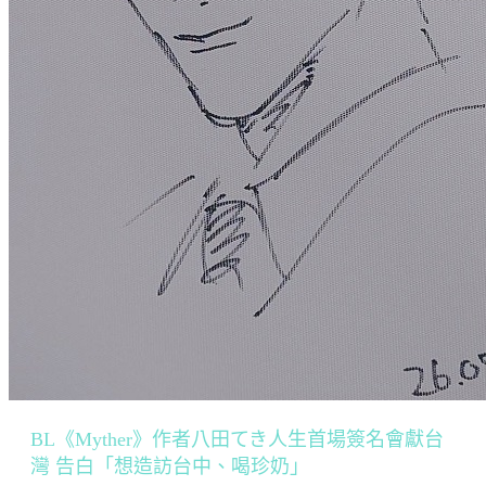
BL《Myther》作者八田てき人生首場簽名會獻台
灣 告白「想造訪台中、喝珍奶」