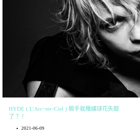
HYDE ( L’Arc~en~Ciel ) 親手栽種繡球花失蹤
了？！
2021-06-09