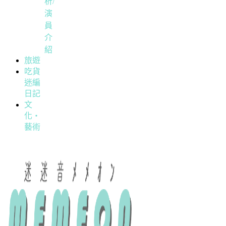
析/
演
員
介
紹
旅遊
吃貨
迷編
日記
文
化・
藝術