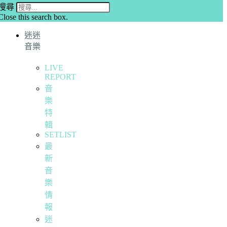
搜尋
Close this search box.
迷迷
音樂
LIVE
REPORT
音
樂
特
輯
SETLIST
最
新
音
樂
情
報
迷