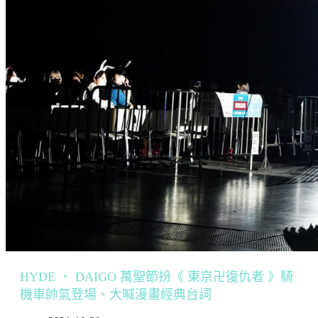
HYDE 、 DAIGO 萬聖節扮《 東京卍復仇者 》騎
機車帥氣登場、大喊漫畫經典台詞