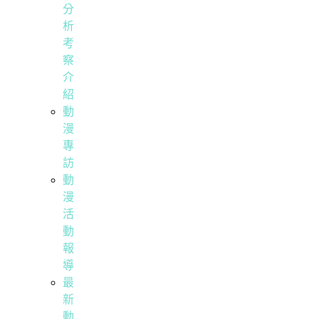
分
析
考
察
介
紹
動
漫
專
訪
動
漫
活
動
報
導
最
新
動