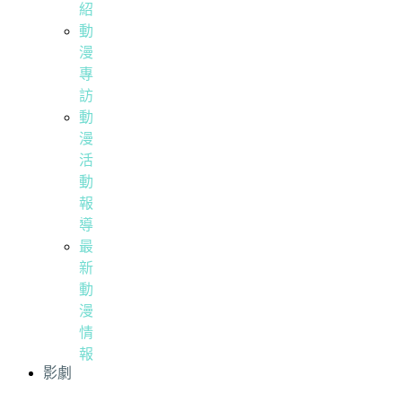
紹
動
漫
專
訪
動
漫
活
動
報
導
最
新
動
漫
情
報
影劇