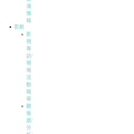
漫
情
報
影劇
影
視
專
訪/
現
場
活
動
報
導
觀
後
感/
分