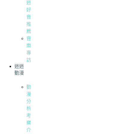
迷
好
音
推
薦
音
樂
專
訪
迷迷
動漫
動
漫
分
析
考
察
介