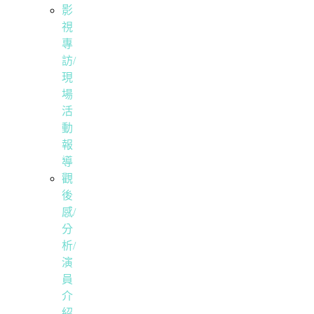
影
視
專
訪/
現
場
活
動
報
導
觀
後
感/
分
析/
演
員
介
紹