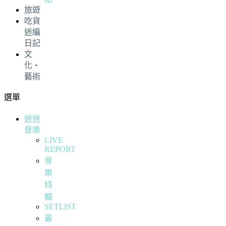
旅遊
吃貨
迷編
日記
文
化・
藝術
選單
迷迷
音樂
LIVE
REPORT
音
樂
特
輯
SETLIST
最