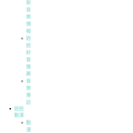
新
音
樂
情
報
迷
迷
好
音
推
薦
音
樂
專
訪
迷迷
動漫
動
漫