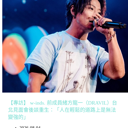
【專訪】 w-inds. 前成員緒方龍一（DRAVIL）台
北見面會後談重生：「人在輕鬆的道路上是無法
變強的」
2026-08-04