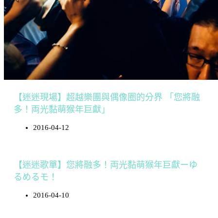
【迷迷現場】超越樂團與偶像圈的分界 「您將融
多！両光黏萌猴年巨獻」
2016-04-12
【迷迷歌單】您將融多！両光黏萌猴年巨獻ーゆ
るめるモ！
2016-04-10