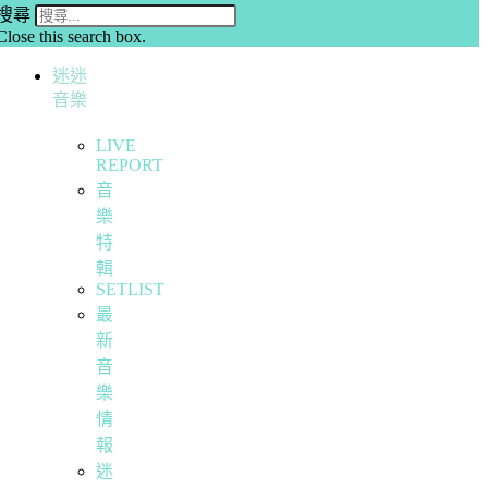
搜尋
Close this search box.
迷迷
音樂
LIVE
REPORT
音
樂
特
輯
SETLIST
最
新
音
樂
情
報
迷