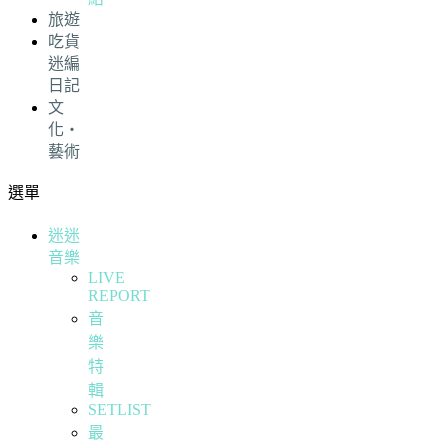
旅遊
吃貨
迷編
日記
文
化・
藝術
選單
迷迷
音樂
LIVE
REPORT
音
樂
特
輯
SETLIST
最