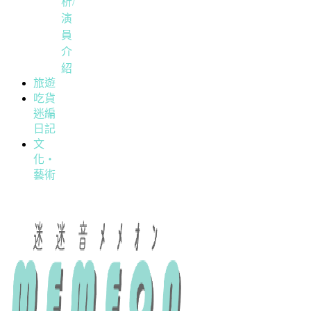
析/
演
員
介
紹
旅遊
吃貨
迷編
日記
文
化・
藝術