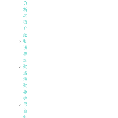
分
析
考
察
介
紹
動
漫
專
訪
動
漫
活
動
報
導
最
新
動