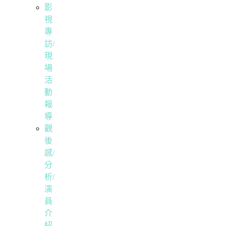
影
視
專
訪/
現
場
活
動
報
導
觀
後
感/
分
析/
演
員
介
紹