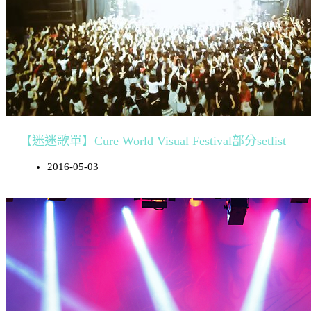
【迷迷歌單】Cure World Visual Festival部分setlist
2016-05-03