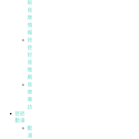
新
音
樂
情
報
迷
迷
好
音
推
薦
音
樂
專
訪
迷迷
動漫
動
漫