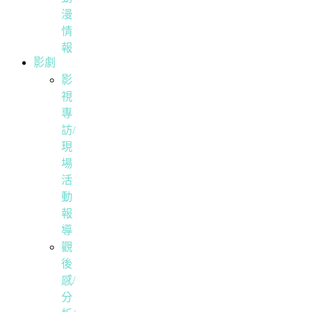
漫
情
報
影劇
影
視
專
訪/
現
場
活
動
報
導
觀
後
感/
分