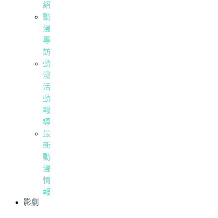
紹
動
漫
專
訪
動
漫
活
動
報
導
最
新
動
漫
情
報
影劇