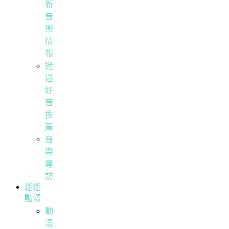
新
音
樂
情
報
迷
迷
好
音
推
薦
音
樂
專
訪
迷迷
動漫
動
漫