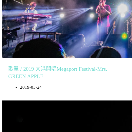
歌單 / 2019 大港開唱Megaport Festival-Mrs.
GREEN APPLE
2019-03-24