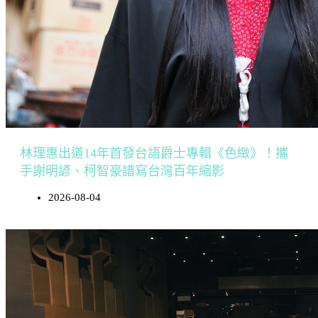
林理惠出道14年首發台語爵士專輯《色緻》！攜
手謝明諺、柯智豪譜寫台灣百年縮影
2026-08-04