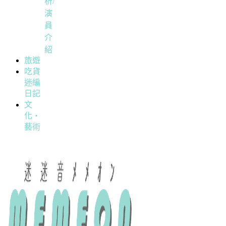
析/
演
員
介
紹
旅遊
吃貨
迷編
日記
文
化・
藝術