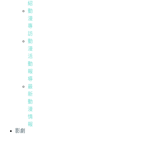
紹
動
漫
專
訪
動
漫
活
動
報
導
最
新
動
漫
情
報
影劇