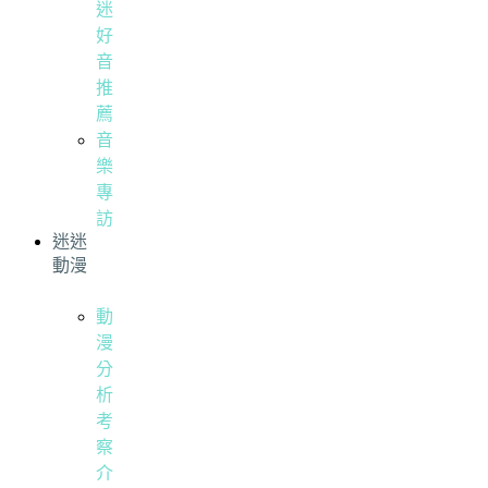
迷
好
音
推
薦
音
樂
專
訪
迷迷
動漫
動
漫
分
析
考
察
介