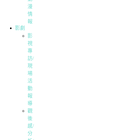
漫
情
報
影劇
影
視
專
訪/
現
場
活
動
報
導
觀
後
感/
分