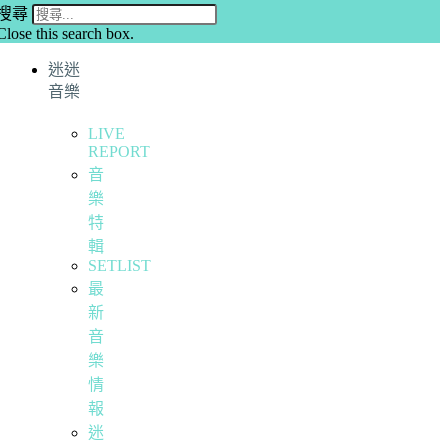
搜尋
Close this search box.
迷迷
音樂
LIVE
REPORT
音
樂
特
輯
SETLIST
最
新
音
樂
情
報
迷