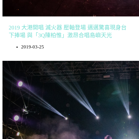
2019 大港開唱 滅火器 壓軸登場 邁邁驚喜現身台
下捧場 與「3Q陳柏惟」激昂合唱島嶼天光
2019-03-25