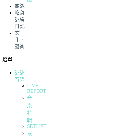
旅遊
吃貨
迷編
日記
文
化・
藝術
選單
迷迷
音樂
LIVE
REPORT
音
樂
特
輯
SETLIST
最