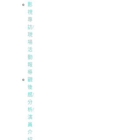
影
視
專
訪/
現
場
活
動
報
導
觀
後
感/
分
析/
演
員
介
紹