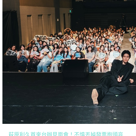
萩原利久首來台辦見面會！不慎丟掉發票抱頭哀