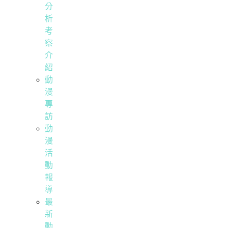
分
析
考
察
介
紹
動
漫
專
訪
動
漫
活
動
報
導
最
新
動