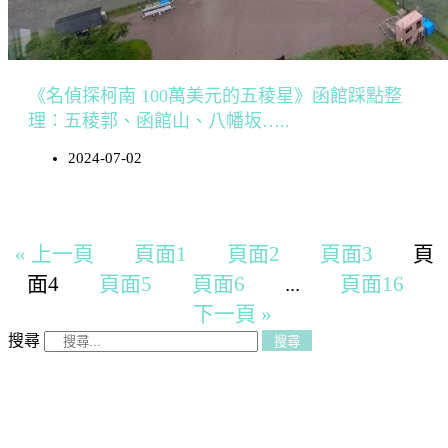
《名偵探柯南 100萬美元的五稜星》函館踩點整
理：五稜郭、函館山、八幡坂…..
2024-07-02
« 上一頁
頁面
1
頁面
2
頁面
3
頁
面
4
頁面
5
頁面
6
...
頁面
16
下一頁 »
搜尋
搜尋