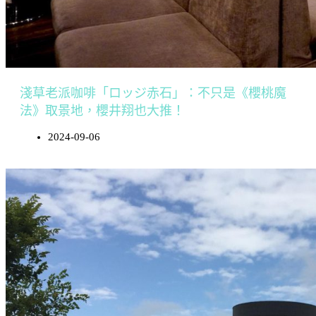
淺草老派咖啡「ロッジ赤石」：不只是《櫻桃魔
法》取景地，櫻井翔也大推！
2024-09-06