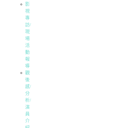
影
視
專
訪/
現
場
活
動
報
導
觀
後
感/
分
析/
演
員
介
紹