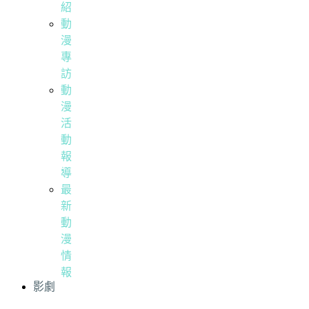
紹
動
漫
專
訪
動
漫
活
動
報
導
最
新
動
漫
情
報
影劇