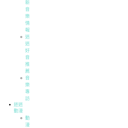
新
音
樂
情
報
迷
迷
好
音
推
薦
音
樂
專
訪
迷迷
動漫
動
漫