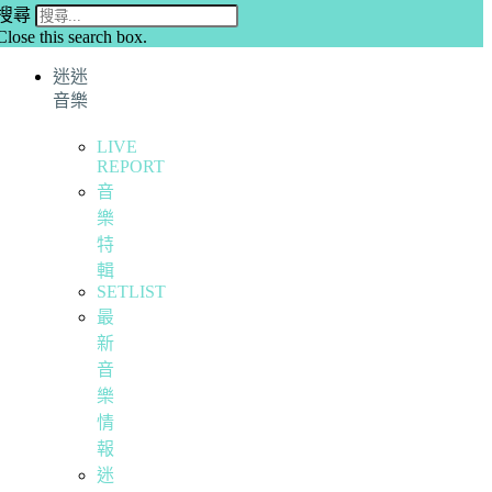
搜尋
Close this search box.
迷迷
音樂
LIVE
REPORT
音
樂
特
輯
SETLIST
最
新
音
樂
情
報
迷