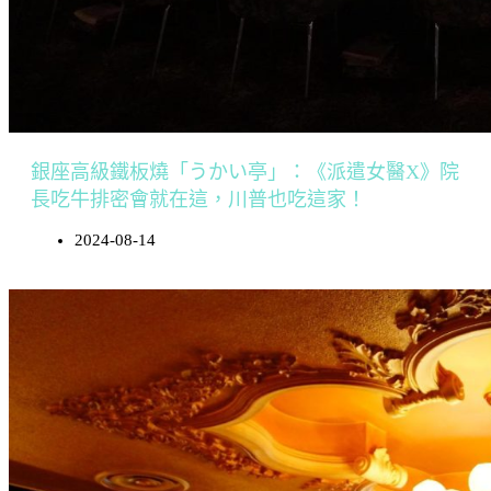
銀座高級鐵板燒「うかい亭」：《派遣女醫X》院
長吃牛排密會就在這，川普也吃這家！
2024-08-14