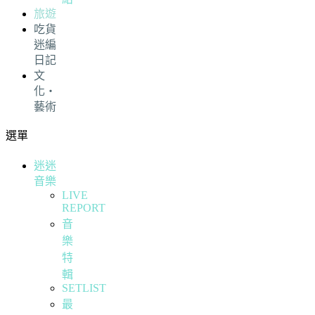
旅遊
吃貨
迷編
日記
文
化・
藝術
選單
迷迷
音樂
LIVE
REPORT
音
樂
特
輯
SETLIST
最