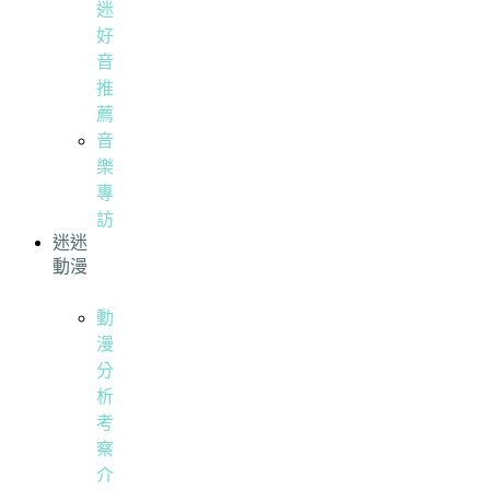
迷
好
音
推
薦
音
樂
專
訪
迷迷
動漫
動
漫
分
析
考
察
介