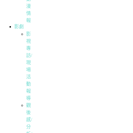
漫
情
報
影劇
影
視
專
訪/
現
場
活
動
報
導
觀
後
感/
分