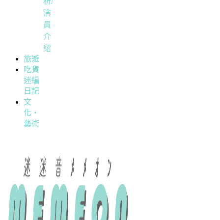
析/
演
員
介
紹
旅遊
吃貨
迷編
日記
文
化・
藝術