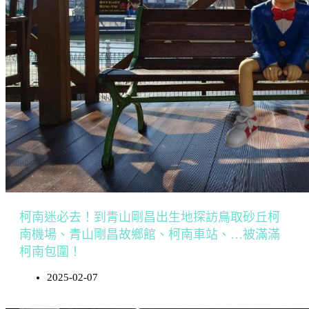
柯南迷必去！到青山剛昌出生地探訪鳥取砂丘柯
南機場、青山剛昌故鄉館、柯南車站、…被滿滿
柯南包圍！
2025-02-07