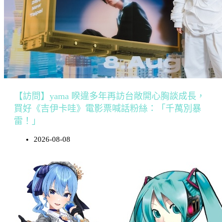
【訪問】yama 睽違多年再訪台敞開心胸談成長，
買好《吉伊卡哇》電影票喊話粉絲：「千萬別暴
雷！」
2026-08-08