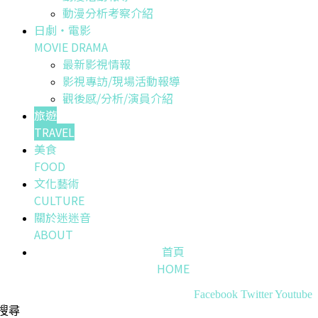
動漫分析考察介紹
日劇・電影
MOVIE DRAMA
最新影視情報
影視專訪/現場活動報導
觀後感/分析/演員介紹
旅遊
TRAVEL
美食
FOOD
文化藝術
CULTURE
關於迷迷音
ABOUT
首頁
HOME
Facebook
Twitter
Youtube
搜尋