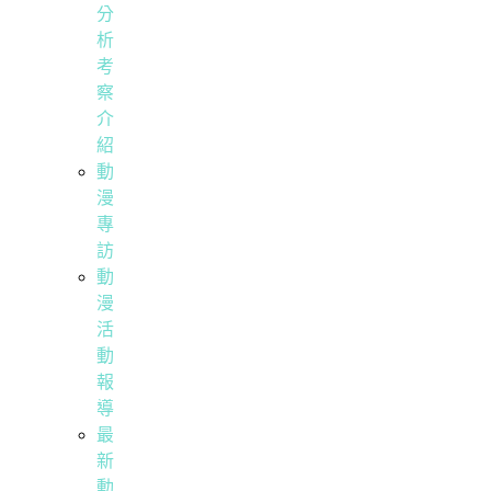
分
析
考
察
介
紹
動
漫
專
訪
動
漫
活
動
報
導
最
新
動