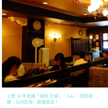
上野 50 年老鋪「珈琲 王城」：Ado 、菅田将
暉、北村匠海…都曾造訪！