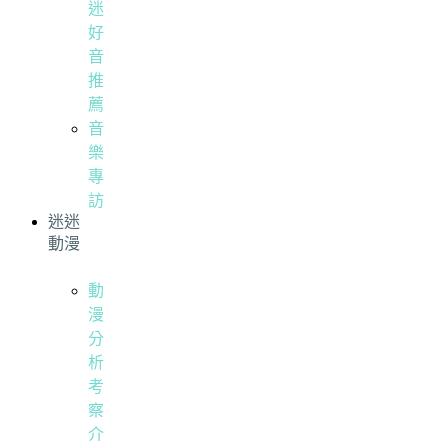
迷
好
音
推
薦
音
樂
專
訪
迷迷
動漫
動
漫
分
析
考
察
介