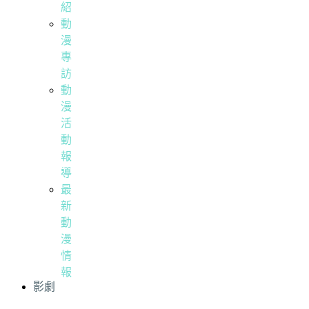
紹
動
漫
專
訪
動
漫
活
動
報
導
最
新
動
漫
情
報
影劇