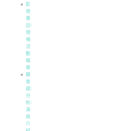
影
視
專
訪/
現
場
活
動
報
導
觀
後
感/
分
析/
演
員
介
紹