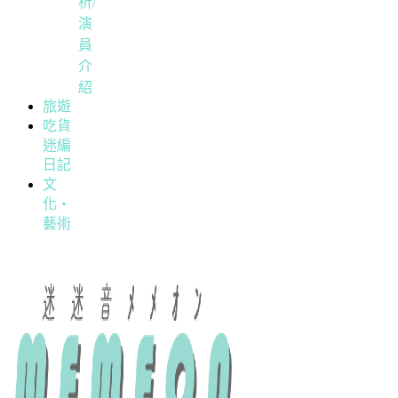
析/
演
員
介
紹
旅遊
吃貨
迷編
日記
文
化・
藝術