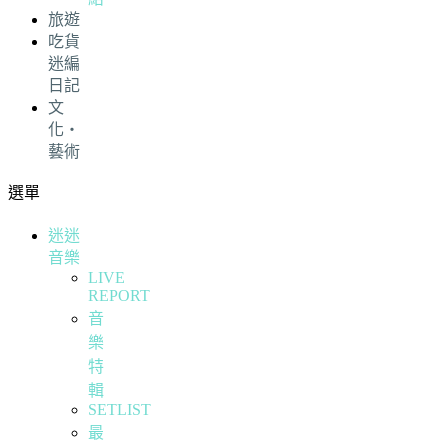
旅遊
吃貨
迷編
日記
文
化・
藝術
選單
迷迷
音樂
LIVE
REPORT
音
樂
特
輯
SETLIST
最