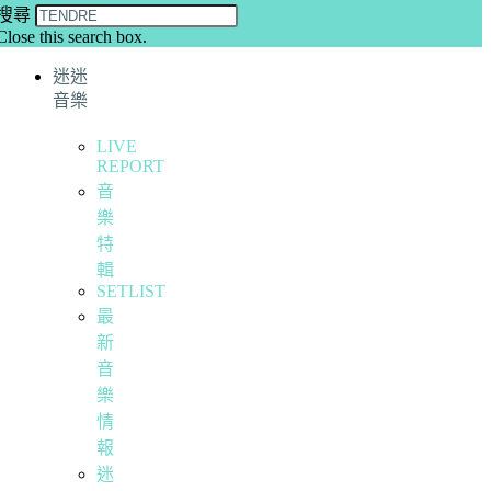
搜尋
Close this search box.
迷迷
音樂
LIVE
REPORT
音
樂
特
輯
SETLIST
最
新
音
樂
情
報
迷