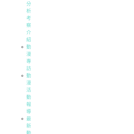
分
析
考
察
介
紹
動
漫
專
訪
動
漫
活
動
報
導
最
新
動