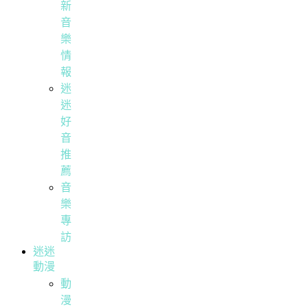
新
音
樂
情
報
迷
迷
好
音
推
薦
音
樂
專
訪
迷迷
動漫
動
漫