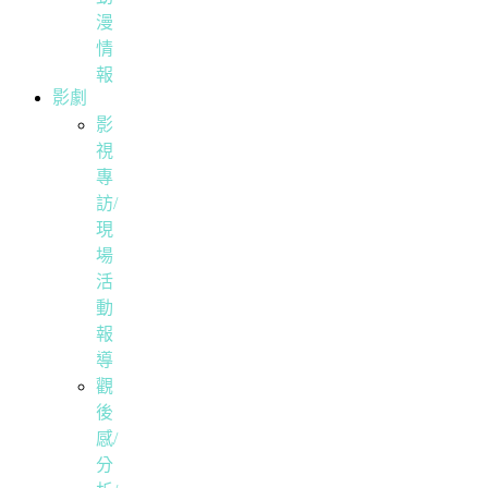
漫
情
報
影劇
影
視
專
訪/
現
場
活
動
報
導
觀
後
感/
分