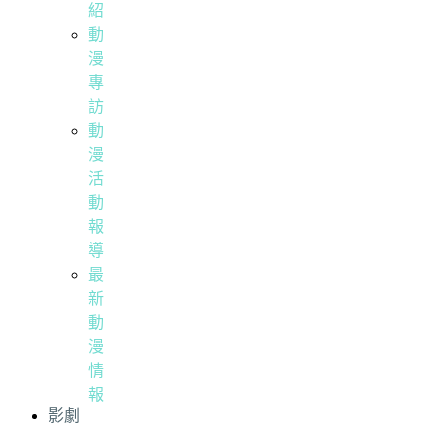
紹
動
漫
專
訪
動
漫
活
動
報
導
最
新
動
漫
情
報
影劇