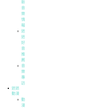
新
音
樂
情
報
迷
迷
好
音
推
薦
音
樂
專
訪
迷迷
動漫
動
漫