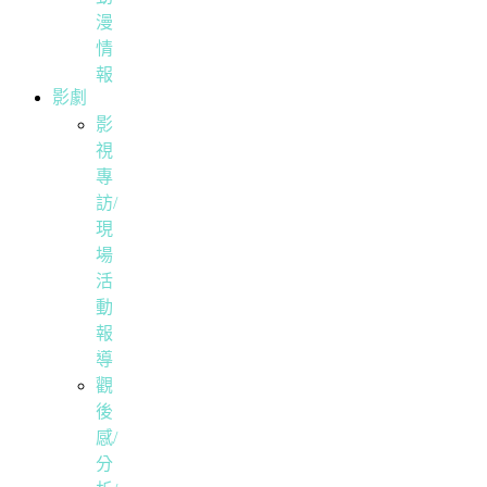
漫
情
報
影劇
影
視
專
訪/
現
場
活
動
報
導
觀
後
感/
分