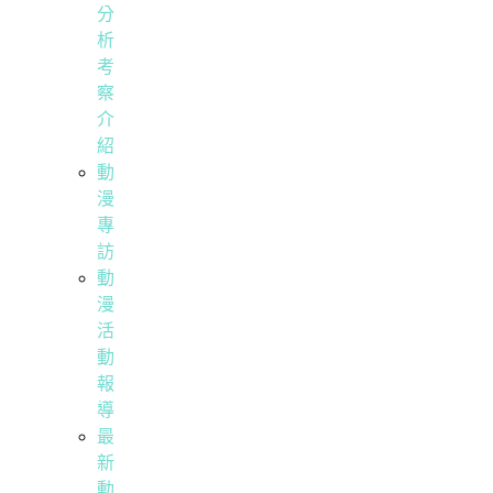
分
析
考
察
介
紹
動
漫
專
訪
動
漫
活
動
報
導
最
新
動