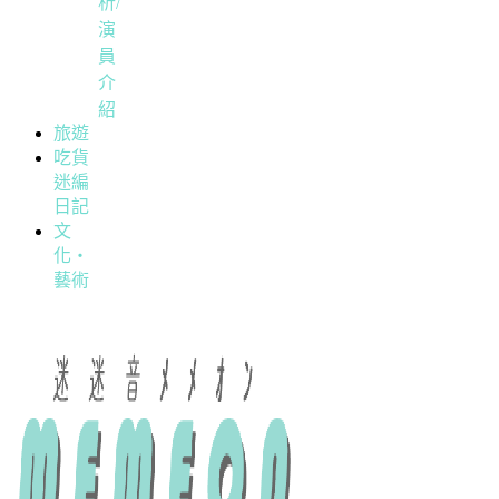
析/
演
員
介
紹
旅遊
吃貨
迷編
日記
文
化・
藝術