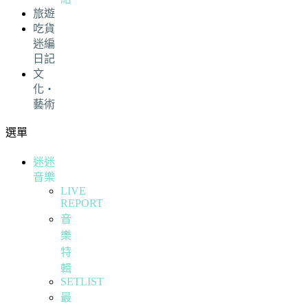
旅遊
吃貨
迷編
日記
文
化・
藝術
選單
迷迷
音樂
LIVE
REPORT
音
樂
特
輯
SETLIST
最