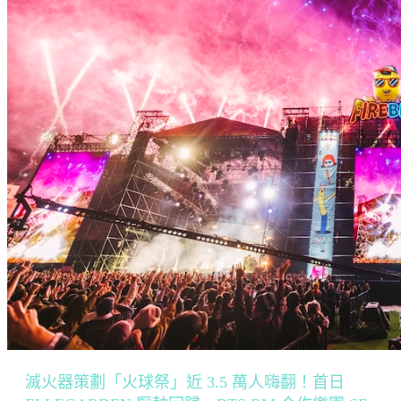
滅火器策劃「火球祭」近 3.5 萬人嗨翻！首日