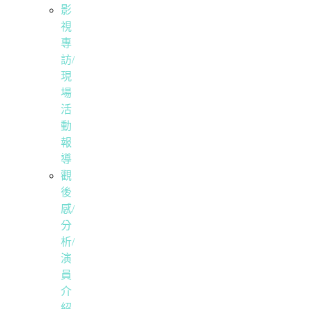
影
視
專
訪/
現
場
活
動
報
導
觀
後
感/
分
析/
演
員
介
紹