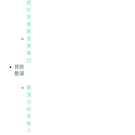
迷
好
音
推
薦
音
樂
專
訪
迷迷
動漫
動
漫
分
析
考
察
介