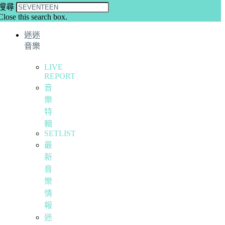
搜尋
Close this search box.
迷迷
音樂
LIVE
REPORT
音
樂
特
輯
SETLIST
最
新
音
樂
情
報
迷