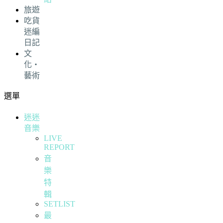
旅遊
吃貨
迷編
日記
文
化・
藝術
選單
迷迷
音樂
LIVE
REPORT
音
樂
特
輯
SETLIST
最