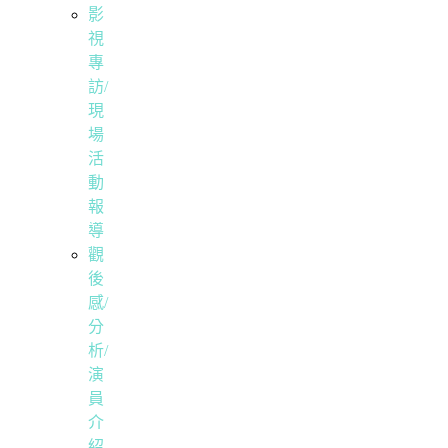
影
視
專
訪/
現
場
活
動
報
導
觀
後
感/
分
析/
演
員
介
紹