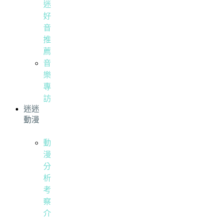
迷
好
音
推
薦
音
樂
專
訪
迷迷
動漫
動
漫
分
析
考
察
介