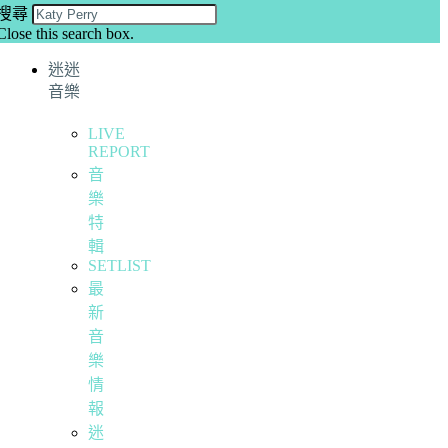
搜尋
Close this search box.
迷迷
音樂
LIVE
REPORT
音
樂
特
輯
SETLIST
最
新
音
樂
情
報
迷