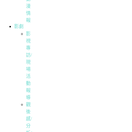
漫
情
報
影劇
影
視
專
訪/
現
場
活
動
報
導
觀
後
感/
分