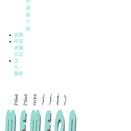
析/
演
員
介
紹
旅遊
吃貨
迷編
日記
文
化・
藝術