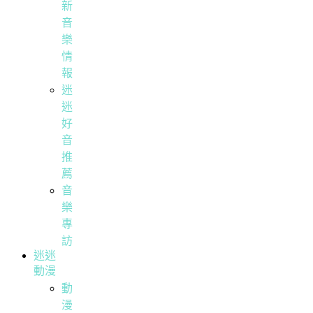
新
音
樂
情
報
迷
迷
好
音
推
薦
音
樂
專
訪
迷迷
動漫
動
漫