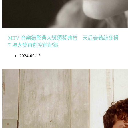
MTV 音樂錄影帶大獎頒獎典禮 天后泰勒絲狂掃
7 項大獎再創空前紀錄
2024-09-12