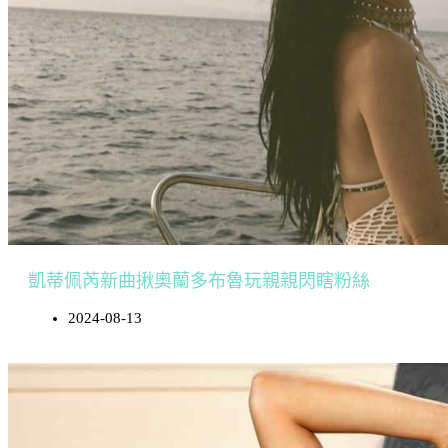
凱蒂佩芮新曲揪奧蘭多布魯玩親親閃瞎粉絲
2024-08-13