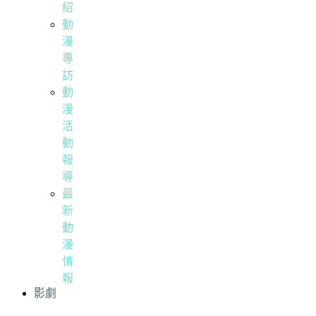
紹
動
漫
專
訪
動
漫
活
動
報
導
最
新
動
漫
情
報
影劇