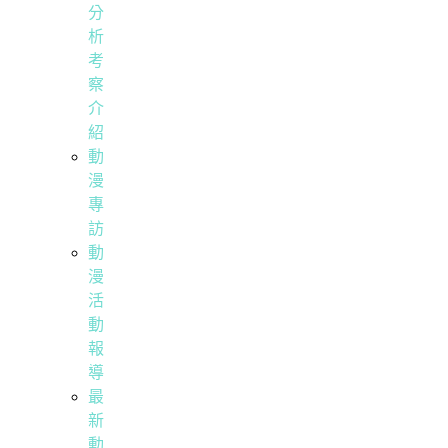
分
析
考
察
介
紹
動
漫
專
訪
動
漫
活
動
報
導
最
新
動