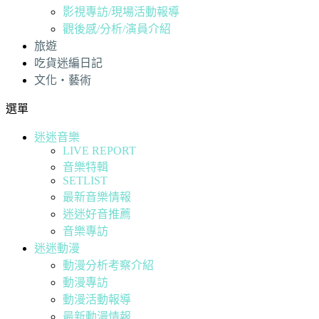
影視專訪/現場活動報導
觀後感/分析/演員介紹
旅遊
吃貨迷編日記
文化・藝術
選單
迷迷音樂
LIVE REPORT
音樂特輯
SETLIST
最新音樂情報
迷迷好音推薦
音樂專訪
迷迷動漫
動漫分析考察介紹
動漫專訪
動漫活動報導
最新動漫情報