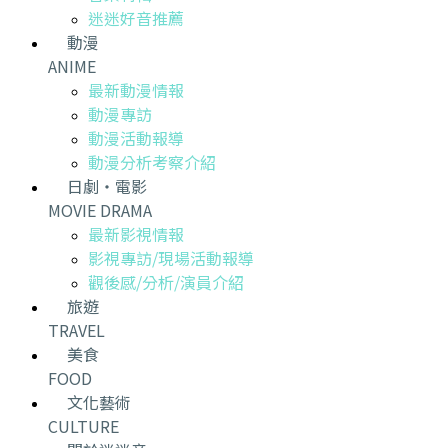
迷迷好音推薦
動漫
ANIME
最新動漫情報
動漫專訪
動漫活動報導
動漫分析考察介紹
日劇・電影
MOVIE DRAMA
最新影視情報
影視專訪/現場活動報導
觀後感/分析/演員介紹
旅遊
TRAVEL
美食
FOOD
文化藝術
CULTURE