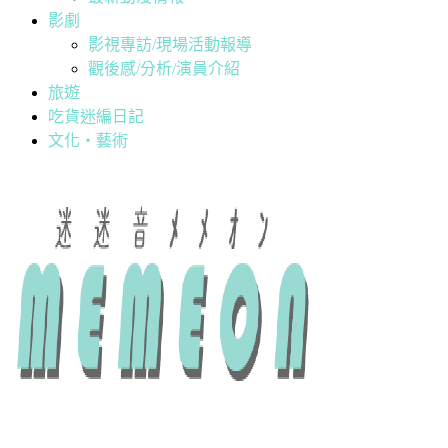
影劇
影視專訪/現場活動報導
觀後感/分析/演員介紹
旅遊
吃貨迷編日記
文化・藝術