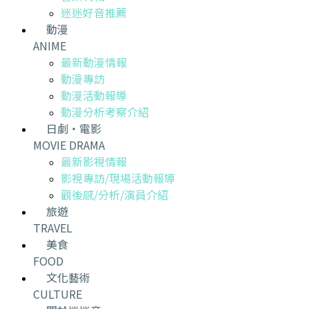
迷迷好音推薦
動漫
ANIME
最新動漫情報
動漫專訪
動漫活動報導
動漫分析考察介紹
日劇・電影
MOVIE DRAMA
最新影視情報
影視專訪/現場活動報導
觀後感/分析/演員介紹
旅遊
TRAVEL
美食
FOOD
文化藝術
CULTURE