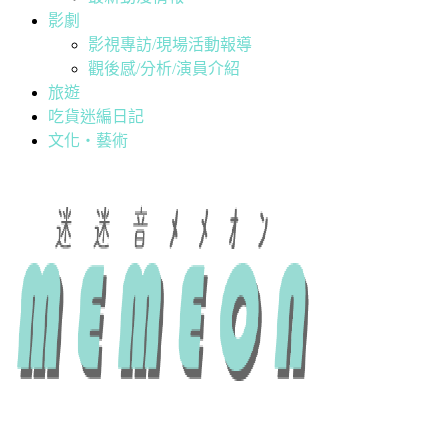
影劇
影視專訪/現場活動報導
觀後感/分析/演員介紹
旅遊
吃貨迷編日記
文化・藝術