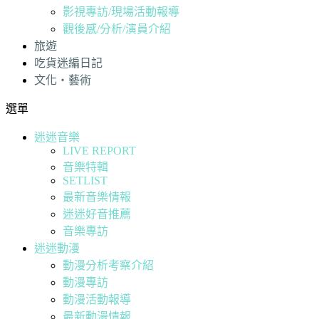
影視專訪/現場活動報導
觀後感/分析/演員介紹
旅遊
吃貨迷編日記
文化・藝術
選單
迷迷音樂
LIVE REPORT
音樂特輯
SETLIST
最新音樂情報
迷迷好音推薦
音樂專訪
迷迷動漫
動漫分析考察介紹
動漫專訪
動漫活動報導
最新動漫情報