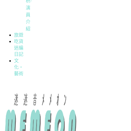
析/
演
員
介
紹
旅遊
吃貨
迷編
日記
文
化・
藝術