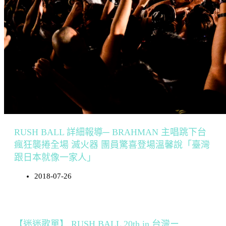
RUSH BALL 詳細報導─ BRAHMAN 主唱跳下台
瘋狂襲捲全場 滅火器 團員驚喜登場溫馨說「臺灣
跟日本就像一家人」
2018-07-26
【迷迷歌單】 RUSH BALL 20th in 台灣ー