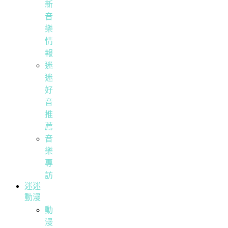
新
音
樂
情
報
迷
迷
好
音
推
薦
音
樂
專
訪
迷迷
動漫
動
漫