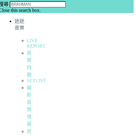
搜尋
Close this search box.
迷迷
音樂
LIVE
REPORT
音
樂
特
輯
SETLIST
最
新
音
樂
情
報
迷