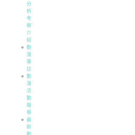
分
析
考
察
介
紹
動
漫
專
訪
動
漫
活
動
報
導
最
新
動