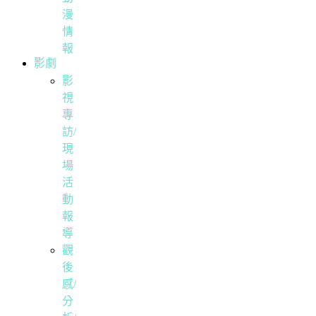
漫
情
報
影劇
影
視
專
訪/
現
場
活
動
報
導
觀
後
感/
分