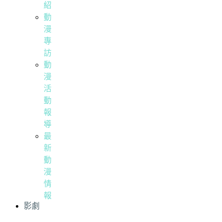
紹
動
漫
專
訪
動
漫
活
動
報
導
最
新
動
漫
情
報
影劇