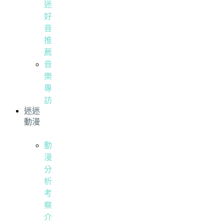
迷
好
音
推
薦
音
樂
專
訪
迷迷
動漫
動
漫
分
析
考
察
介