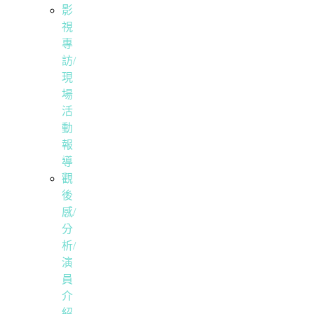
影
視
專
訪/
現
場
活
動
報
導
觀
後
感/
分
析/
演
員
介
紹