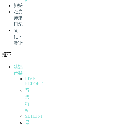
旅遊
吃貨
迷編
日記
文
化・
藝術
選單
迷迷
音樂
LIVE
REPORT
音
樂
特
輯
SETLIST
最