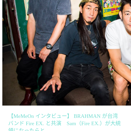
【MeMeOn インタビュー】 BRAHMAN が台湾
バンド Fire EX. と共演 Sam（Fire EX.）が大統
領になったらと