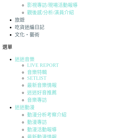
影視專訪/現場活動報導
觀後感/分析/演員介紹
旅遊
吃貨迷編日記
文化・藝術
選單
迷迷音樂
LIVE REPORT
音樂特輯
SETLIST
最新音樂情報
迷迷好音推薦
音樂專訪
迷迷動漫
動漫分析考察介紹
動漫專訪
動漫活動報導
最新動漫情報