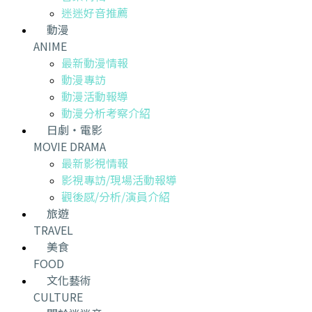
迷迷好音推薦
動漫
ANIME
最新動漫情報
動漫專訪
動漫活動報導
動漫分析考察介紹
日劇・電影
MOVIE DRAMA
最新影視情報
影視專訪/現場活動報導
觀後感/分析/演員介紹
旅遊
TRAVEL
美食
FOOD
文化藝術
CULTURE