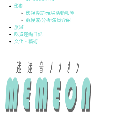
影劇
影視專訪/現場活動報導
觀後感/分析/演員介紹
旅遊
吃貨迷編日記
文化・藝術