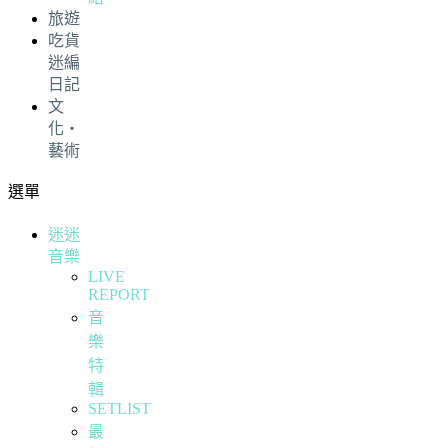
旅遊
吃貨
迷編
日記
文
化・
藝術
選單
迷迷
音樂
LIVE
REPORT
音
樂
特
輯
SETLIST
最