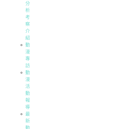
分
析
考
察
介
紹
動
漫
專
訪
動
漫
活
動
報
導
最
新
動