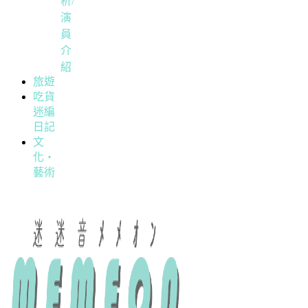
析/
演
員
介
紹
旅遊
吃貨
迷編
日記
文
化・
藝術