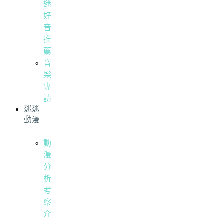
迷
好
音
推
薦
音
樂
專
訪
迷迷
動漫
動
漫
分
析
考
察
介