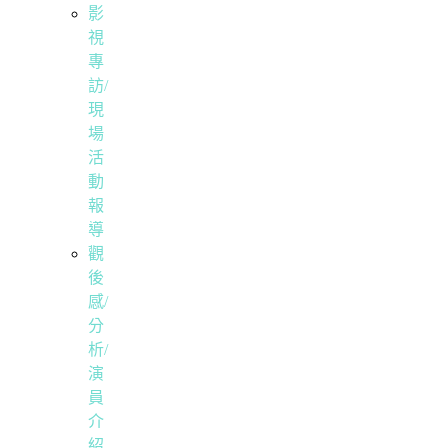
影
視
專
訪/
現
場
活
動
報
導
觀
後
感/
分
析/
演
員
介
紹