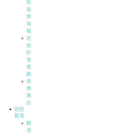
新
音
樂
情
報
迷
迷
好
音
推
薦
音
樂
專
訪
迷迷
動漫
動
漫