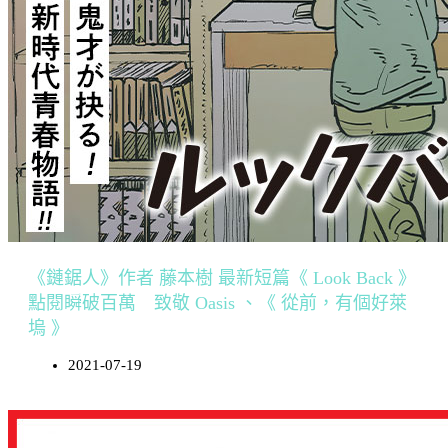
《鏈鋸人》作者 藤本樹 最新短篇《 Look Back 》
點閱瞬破百萬 致敬 Oasis 、《 從前，有個好萊
塢 》
2021-07-19