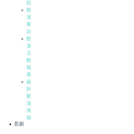
紹
動
漫
專
訪
動
漫
活
動
報
導
最
新
動
漫
情
報
影劇