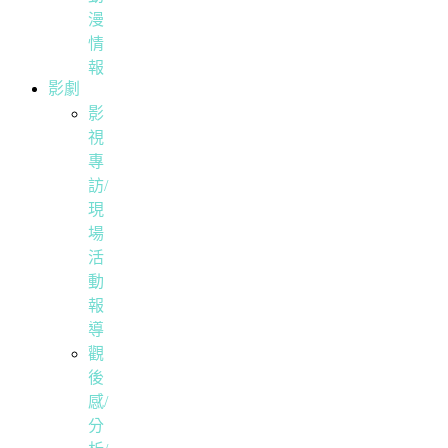
漫
情
報
影劇
影
視
專
訪/
現
場
活
動
報
導
觀
後
感/
分