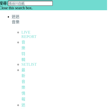
搜尋
Close this search box.
迷迷
音樂
LIVE
REPORT
音
樂
特
輯
SETLIST
最
新
音
樂
情
報
迷