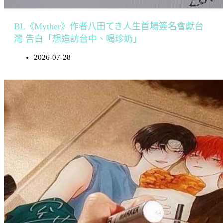
BL《Myther》作者八田てき人生首場簽名會獻台
灣 告白「想造訪台中、喝珍奶」
2026-07-28