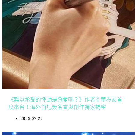
《難以承受的悸動是戀愛嗎？》作者空華みあ首
度來台！海外首場簽名會與創作獨家揭密
2026-07-27