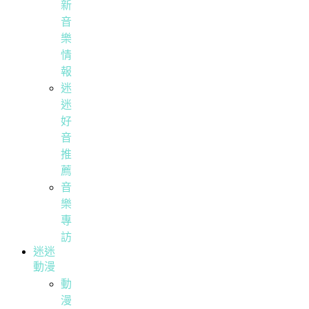
新
音
樂
情
報
迷
迷
好
音
推
薦
音
樂
專
訪
迷迷
動漫
動
漫