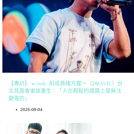
【專訪】 w-inds. 前成員緒方龍一（DRAVIL）台
北見面會後談重生：「人在輕鬆的道路上是無法
變強的」
2026-08-04