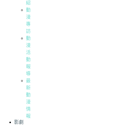
紹
動
漫
專
訪
動
漫
活
動
報
導
最
新
動
漫
情
報
影劇