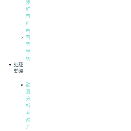
迷
好
音
推
薦
音
樂
專
訪
迷迷
動漫
動
漫
分
析
考
察
介