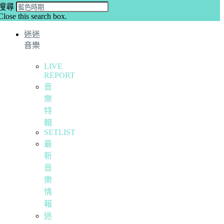
搜尋
Close this search box.
迷迷
音樂
LIVE
REPORT
音
樂
特
輯
SETLIST
最
新
音
樂
情
報
迷