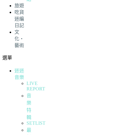
旅遊
吃貨
迷編
日記
文
化・
藝術
選單
迷迷
音樂
LIVE
REPORT
音
樂
特
輯
SETLIST
最