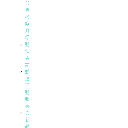
分
析
考
察
介
紹
動
漫
專
訪
動
漫
活
動
報
導
最
新
動