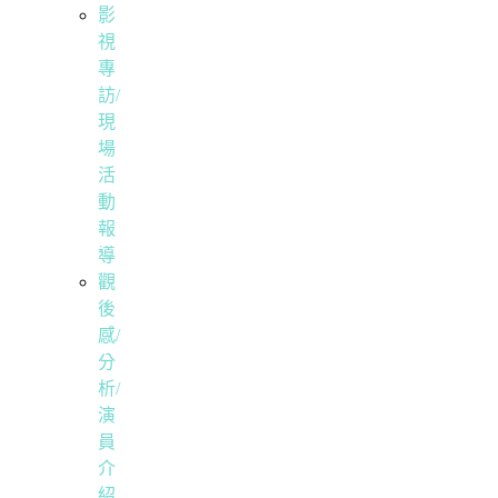
影
視
專
訪/
現
場
活
動
報
導
觀
後
感/
分
析/
演
員
介
紹