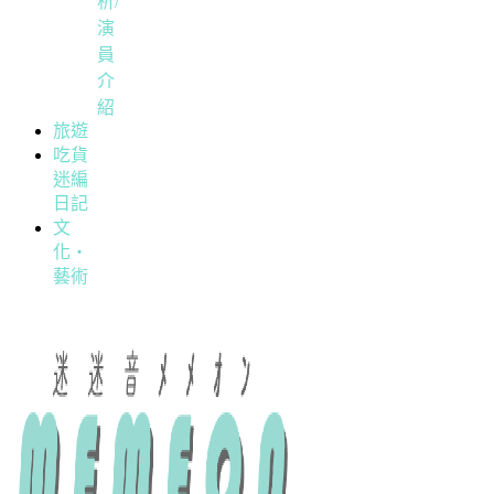
析/
演
員
介
紹
旅遊
吃貨
迷編
日記
文
化・
藝術