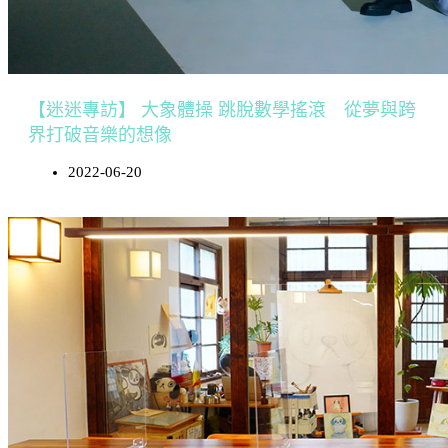
【迷迷專訪】 大象體操 跳脫數學搖滾 從夢與跨
界打破音樂的想像
2022-06-20