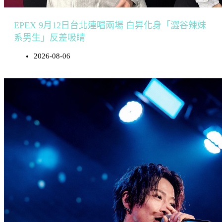
EPEX 9月12日台北連唱兩場 白昇化身「澀谷辣妹
系男生」反差吸睛
2026-08-06