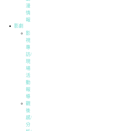
漫
情
報
影劇
影
視
專
訪/
現
場
活
動
報
導
觀
後
感/
分