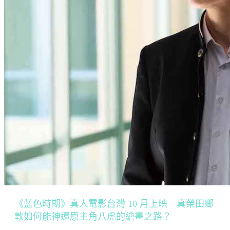
《藍色時期》真人電影台灣 10 月上映 真榮田鄉
敦如何能神還原主角八虎的繪畫之路？