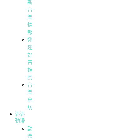
新
音
樂
情
報
迷
迷
好
音
推
薦
音
樂
專
訪
迷迷
動漫
動
漫