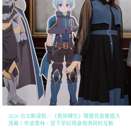
2026 台北動漫節／《貴族轉生》聲優見面會盛大
落幕！奈波果林、宮下早紀現身南港與粉互動