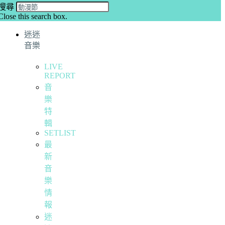
搜尋
Close this search box.
迷迷
音樂
LIVE
REPORT
音
樂
特
輯
SETLIST
最
新
音
樂
情
報
迷