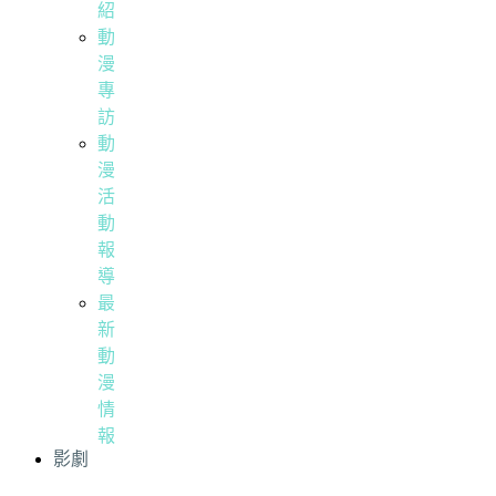
紹
動
漫
專
訪
動
漫
活
動
報
導
最
新
動
漫
情
報
影劇