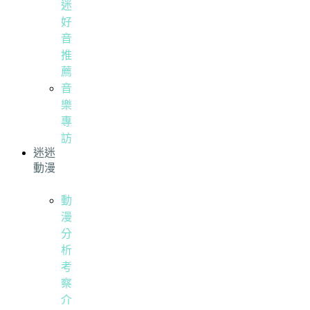
迷
好
音
推
薦
音
樂
專
訪
迷迷
動漫
動
漫
分
析
考
察
介