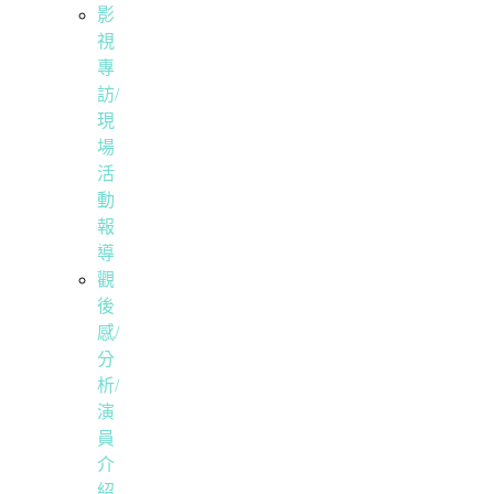
影
視
專
訪/
現
場
活
動
報
導
觀
後
感/
分
析/
演
員
介
紹