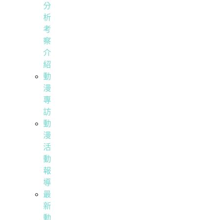
分
析
考
察
介
紹
動
漫
專
訪
動
漫
活
動
報
導
最
新
動