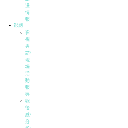
漫
情
報
影劇
影
視
專
訪/
現
場
活
動
報
導
觀
後
感/
分