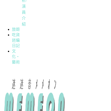
析/
演
員
介
紹
旅遊
吃貨
迷編
日記
文
化・
藝術