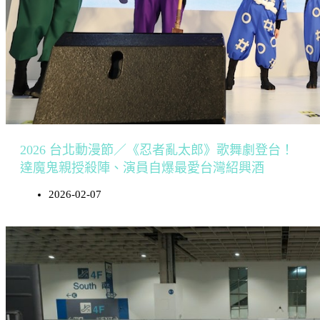
2026 台北動漫節／《忍者亂太郎》歌舞劇登台！
達魔鬼親授殺陣、演員自爆最愛台灣紹興酒
2026-02-07