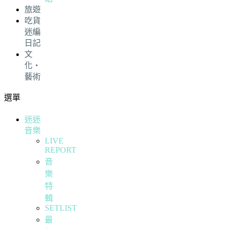
旅遊
吃貨
迷編
日記
文
化・
藝術
選單
迷迷
音樂
LIVE
REPORT
音
樂
特
輯
SETLIST
最