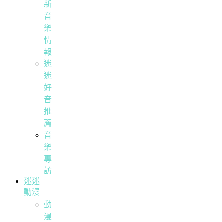
新
音
樂
情
報
迷
迷
好
音
推
薦
音
樂
專
訪
迷迷
動漫
動
漫