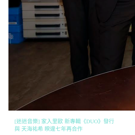
[迷迷音樂] 家入里歐 新專輯《DUO》發行
與 天海祐希 睽違七年再合作