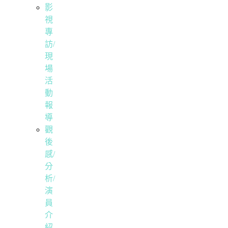
影
視
專
訪/
現
場
活
動
報
導
觀
後
感/
分
析/
演
員
介
紹