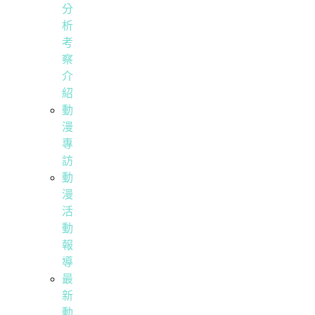
分
析
考
察
介
紹
動
漫
專
訪
動
漫
活
動
報
導
最
新
動