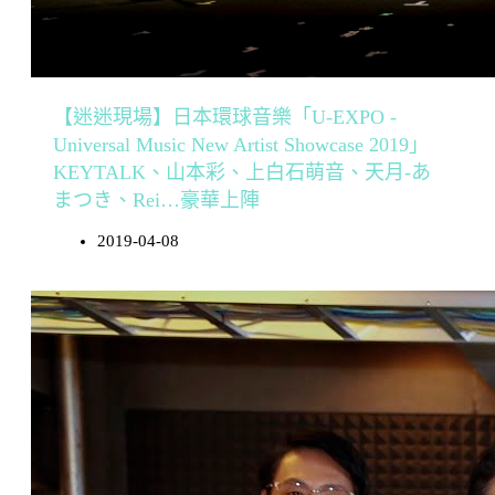
【迷迷現場】日本環球音樂「U-EXPO -
Universal Music New Artist Showcase 2019」
KEYTALK、山本彩、上白石萌音、天月-あ
まつき、Rei…豪華上陣
2019-04-08