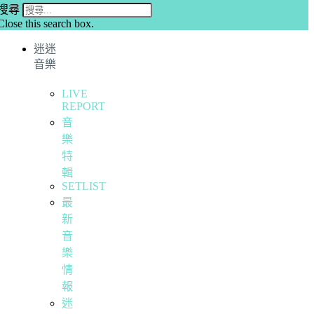
搜尋
Close this search box.
迷迷
音樂
LIVE
REPORT
音
樂
特
輯
SETLIST
最
新
音
樂
情
報
迷