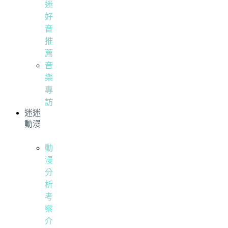
迷
好
音
推
薦
音
樂
專
訪
迷迷
動漫
動
漫
分
析
考
察
介