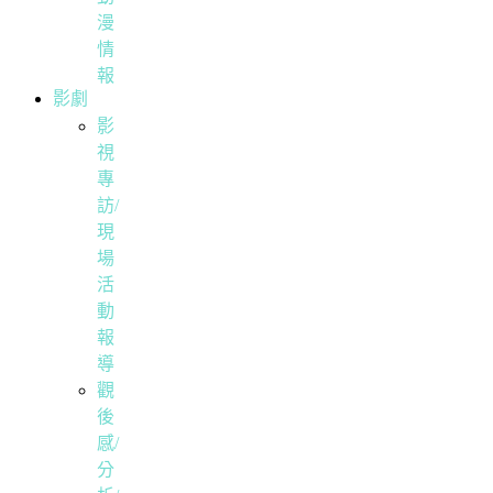
漫
情
報
影劇
影
視
專
訪/
現
場
活
動
報
導
觀
後
感/
分