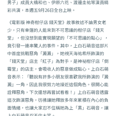
男子」成員大橋和也、伊原六花、渡邊圭祐等演員精
彩共演，本週五9月26日全台上映。
《電影版 神奇柑仔店 錢天堂》故事敘述不論男女老
少，只有幸運的人能來到不可思議的柑仔店「錢天
堂」，但沒想到能實現願望的「不可思議的點心」，
竟引發一連串驚人的事件。其中，上白石萌音這部片
中首度挑戰惡角「澱澱」，她視天海祐希所飾演的
「錢天堂」店主「紅子」為對手，是神祕柑仔店「倒
霉堂」的店主，會吸收人的惡意做成點心。上白石萌
音表示：「聽說有許多小朋友很喜歡我所飾演的『澱
澱』一角，因此我很努力地接近這個角色。很開心能
詮釋惡角，下次還想再嘗試看看！」上白石萌音透露
這次飾演惡角，彷彿讓她釋放多年來累積在內心的負
面情緒，也讓大家忍不住稱她為上「黑」石萌音，讓
上白石萌音忍不住大笑。