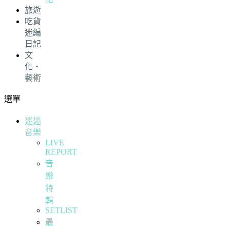
旅遊
吃貨
迷編
日記
文
化・
藝術
選單
迷迷
音樂
LIVE
REPORT
音
樂
特
輯
SETLIST
最