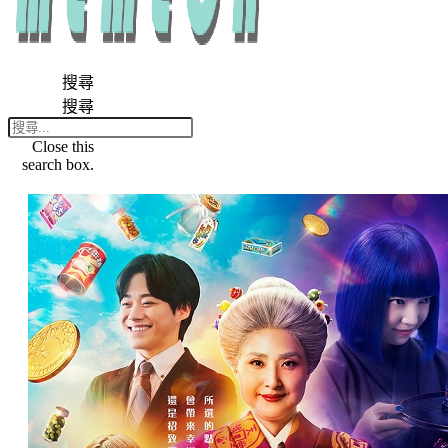
搜尋
搜尋
Close this
search box.