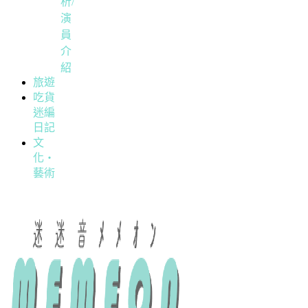
析/
演
員
介
紹
旅遊
吃貨
迷編
日記
文
化・
藝術