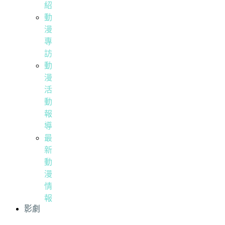
紹
動
漫
專
訪
動
漫
活
動
報
導
最
新
動
漫
情
報
影劇