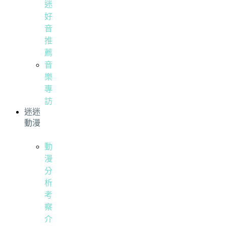
迷
好
音
推
薦
音
樂
專
訪
迷迷
動漫
動
漫
分
析
考
察
介