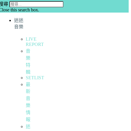
搜尋
Close this search box.
迷迷
音樂
LIVE
REPORT
音
樂
特
輯
SETLIST
最
新
音
樂
情
報
迷