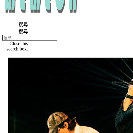
搜尋
搜尋
Close this
search box.