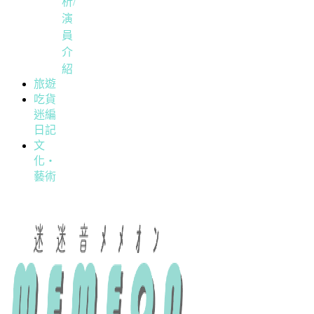
析/
演
員
介
紹
旅遊
吃貨
迷編
日記
文
化・
藝術