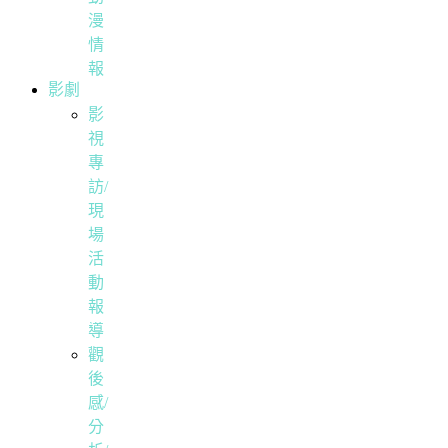
漫
情
報
影劇
影
視
專
訪/
現
場
活
動
報
導
觀
後
感/
分