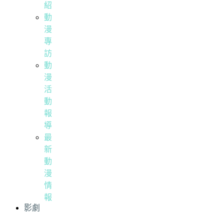
紹
動
漫
專
訪
動
漫
活
動
報
導
最
新
動
漫
情
報
影劇