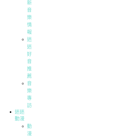
新
音
樂
情
報
迷
迷
好
音
推
薦
音
樂
專
訪
迷迷
動漫
動
漫