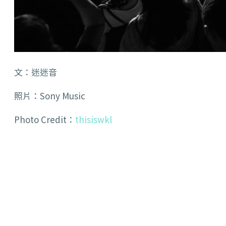
文：迷迷音
照片：Sony Music
Photo Credit：
thisiswkl