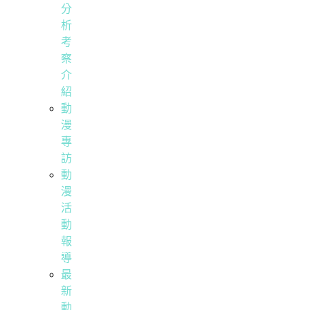
分
析
考
察
介
紹
動
漫
專
訪
動
漫
活
動
報
導
最
新
動