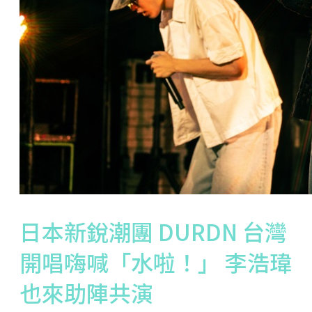
日本新銳潮團 DURDN 台灣
開唱嗨喊「水啦！」 李浩瑋
也來助陣共演