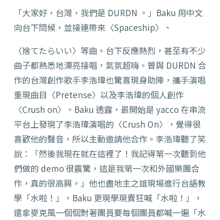
「大家好，台灣，我們是 DURDN 。」Baku 用中文
向台下問候，並接連帶來〈Spaceship〉、
〈捨てたらいい〉等曲。台下反應熱烈，甚至有不少
曲子都熟悉地漂亮接唱，氣氛超嗨。曾與 DURDN 合
作的台灣創作歌手李浩瑋也驚喜現身助陣，攜手演唱
重現曲目〈Pretense〉以及李浩瑋的個人創作
〈Crush on〉。Baku 透露，最開始是 yacco 在串流
平台上發現了李浩瑋演唱的〈Crush On〉，覺得很
喜歡他的聲音，所以主動邀請他合作。李浩瑋聽了笑
說：「然後我現在就在這裡了！我記得第一次聽到他
們做的 demo 很震驚，這是我第一次和外國樂團合
作，真的很高興。」他也盡地主之誼現場進行台語教
學「水啦！」，Baku 更現學現賣狂喊「水啦！」，
還拿麥克風一個個對著團員要每個團員都喊一遍「水