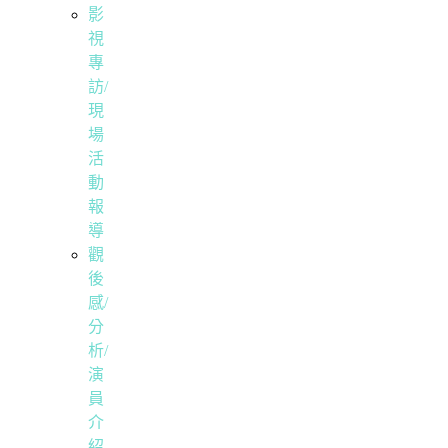
影
視
專
訪/
現
場
活
動
報
導
觀
後
感/
分
析/
演
員
介
紹