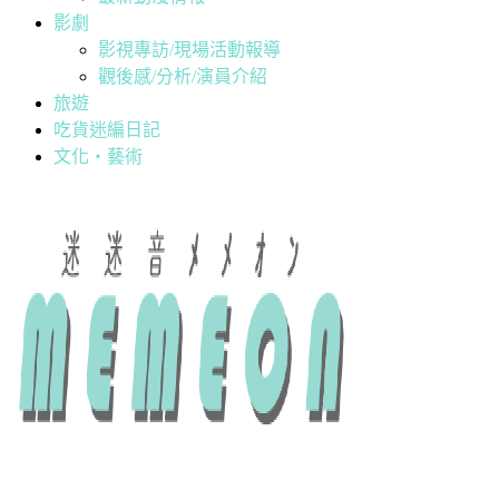
影劇
影視專訪/現場活動報導
觀後感/分析/演員介紹
旅遊
吃貨迷編日記
文化・藝術