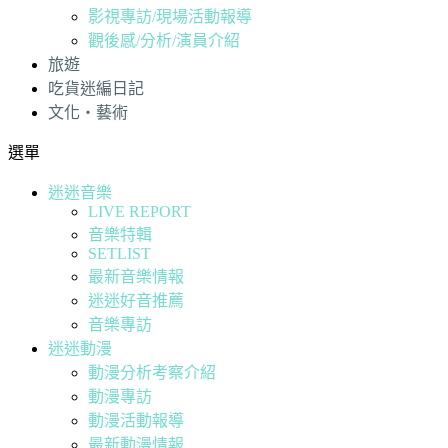
影視專訪/現場活動報導
觀後感/分析/演員介紹
旅遊
吃貨迷編日記
文化・藝術
選單
迷迷音樂
LIVE REPORT
音樂特輯
SETLIST
最新音樂情報
迷迷好音推薦
音樂專訪
迷迷動漫
動漫分析考察介紹
動漫專訪
動漫活動報導
最新動漫情報