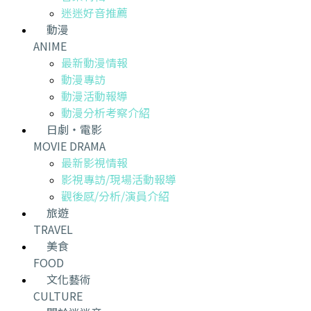
迷迷好音推薦
動漫
ANIME
最新動漫情報
動漫專訪
動漫活動報導
動漫分析考察介紹
日劇・電影
MOVIE DRAMA
最新影視情報
影視專訪/現場活動報導
觀後感/分析/演員介紹
旅遊
TRAVEL
美食
FOOD
文化藝術
CULTURE