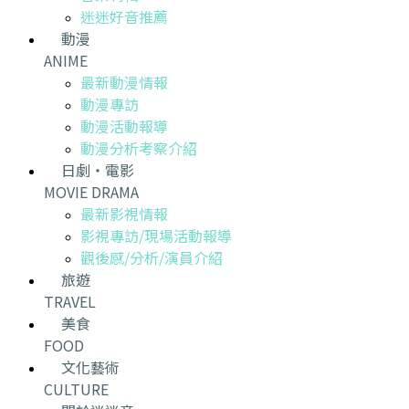
迷迷好音推薦
動漫
ANIME
最新動漫情報
動漫專訪
動漫活動報導
動漫分析考察介紹
日劇・電影
MOVIE DRAMA
最新影視情報
影視專訪/現場活動報導
觀後感/分析/演員介紹
旅遊
TRAVEL
美食
FOOD
文化藝術
CULTURE