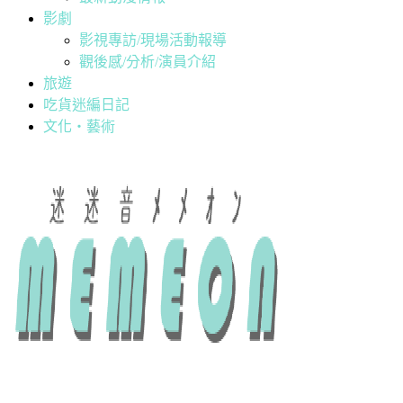
影劇
影視專訪/現場活動報導
觀後感/分析/演員介紹
旅遊
吃貨迷編日記
文化・藝術