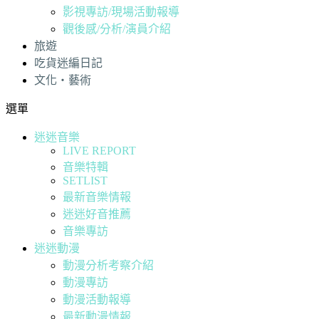
影視專訪/現場活動報導
觀後感/分析/演員介紹
旅遊
吃貨迷編日記
文化・藝術
選單
迷迷音樂
LIVE REPORT
音樂特輯
SETLIST
最新音樂情報
迷迷好音推薦
音樂專訪
迷迷動漫
動漫分析考察介紹
動漫專訪
動漫活動報導
最新動漫情報