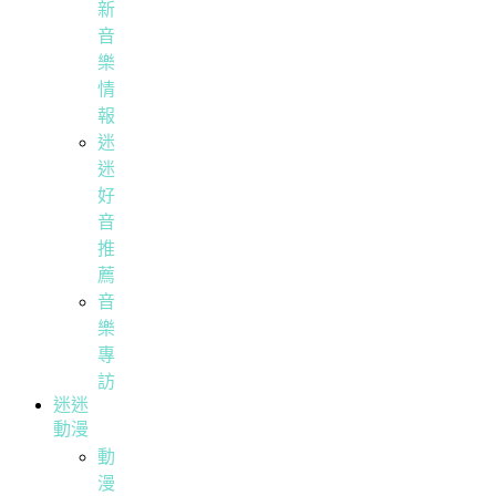
新
音
樂
情
報
迷
迷
好
音
推
薦
音
樂
專
訪
迷迷
動漫
動
漫