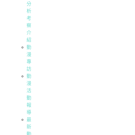
分
析
考
察
介
紹
動
漫
專
訪
動
漫
活
動
報
導
最
新
動