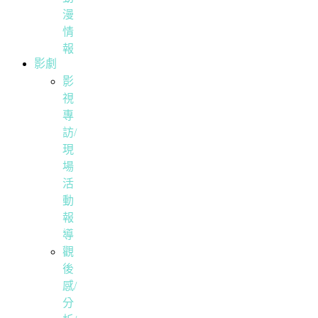
漫
情
報
影劇
影
視
專
訪/
現
場
活
動
報
導
觀
後
感/
分