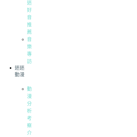
迷
好
音
推
薦
音
樂
專
訪
迷迷
動漫
動
漫
分
析
考
察
介