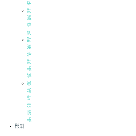
紹
動
漫
專
訪
動
漫
活
動
報
導
最
新
動
漫
情
報
影劇