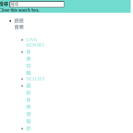
搜尋
Close this search box.
迷迷
音樂
LIVE
REPORT
音
樂
特
輯
SETLIST
最
新
音
樂
情
報
迷