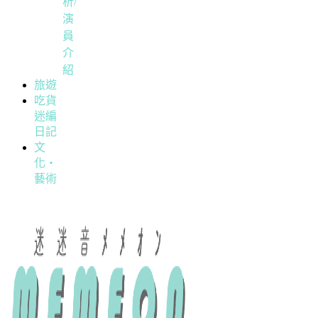
析/
演
員
介
紹
旅遊
吃貨
迷編
日記
文
化・
藝術