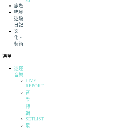
旅遊
吃貨
迷編
日記
文
化・
藝術
選單
迷迷
音樂
LIVE
REPORT
音
樂
特
輯
SETLIST
最