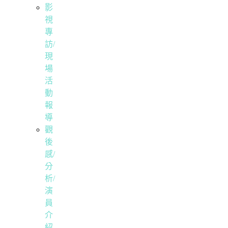
影
視
專
訪/
現
場
活
動
報
導
觀
後
感/
分
析/
演
員
介
紹