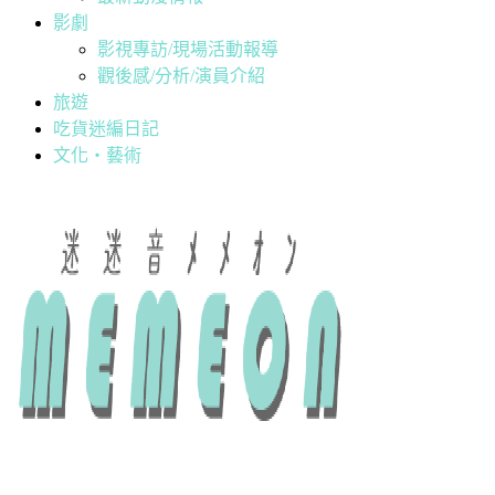
影劇
影視專訪/現場活動報導
觀後感/分析/演員介紹
旅遊
吃貨迷編日記
文化・藝術