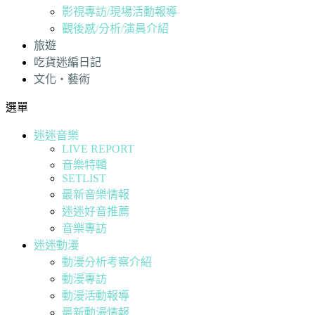
影視專訪/現場活動報導
觀後感/分析/演員介紹
旅遊
吃貨迷編日記
文化・藝術
選單
迷迷音樂
LIVE REPORT
音樂特輯
SETLIST
最新音樂情報
迷迷好音推薦
音樂專訪
迷迷動漫
動漫分析考察介紹
動漫專訪
動漫活動報導
最新動漫情報