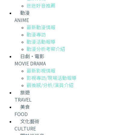
迷迷好音推薦
動漫
ANIME
最新動漫情報
動漫專訪
動漫活動報導
動漫分析考察介紹
日劇・電影
MOVIE DRAMA
最新影視情報
影視專訪/現場活動報導
觀後感/分析/演員介紹
旅遊
TRAVEL
美食
FOOD
文化藝術
CULTURE