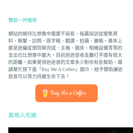
贊助一杯咖啡
網站的維持比想像中還要不容易，每篇採訪從搜集資
料、聯繫、訪問、逐字稿、翻譯、拍攝、審稿，基本上
都是迷編從頭到尾完成，主機、圖床、相機設備等等的
支出也比想像中龐大，目前迷迷音收支離打平還有很大
的距離，如果覺得迷迷音的文章多少對你有些幫助，還
請幫忙按下面「Buy Me A Coffee」圖示、給予贊助讓迷
迷音可以努力持續生存下去！
Buy Me a Coffee
其他人也迷