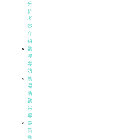
分
析
考
察
介
紹
動
漫
專
訪
動
漫
活
動
報
導
最
新
動