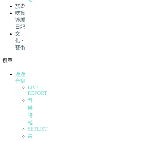
旅遊
吃貨
迷編
日記
文
化・
藝術
選單
迷迷
音樂
LIVE
REPORT
音
樂
特
輯
SETLIST
最