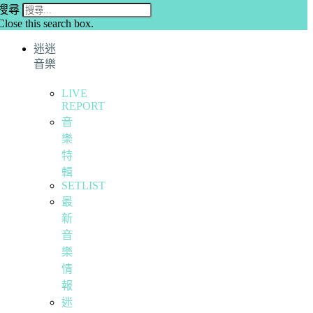
搜尋
Close this search box.
迷迷
音樂
LIVE
REPORT
音
樂
特
輯
SETLIST
最
新
音
樂
情
報
迷