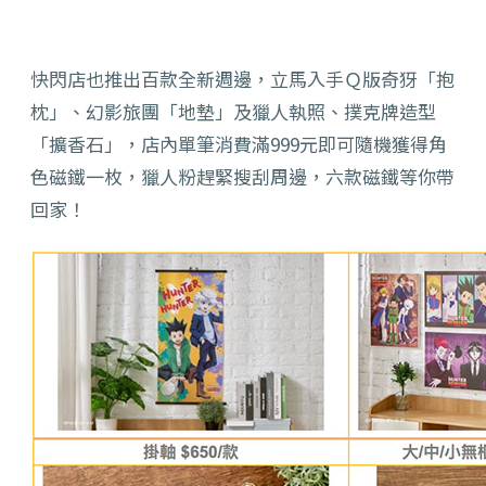
快閃店也推出百款全新週邊，立馬入手Ｑ版奇犽「抱
枕」、幻影旅團「地墊」及獵人執照、撲克牌造型
「擴香石」，店內單筆消費滿999元即可隨機獲得角
色磁鐵一枚，獵人粉趕緊搜刮周邊，六款磁鐵等你帶
回家！