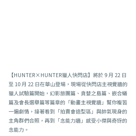
【HUNTER×HUNTER獵人快閃店】將於 9 月 22 日
至 10 月 22 日在華山登場，現場從快閃店主視覺牆的
獵人試驗篇開始，幻影旅團篇、貪婪之島篇、嵌合蟻
篇及會長選舉篇等篇章的「動畫主視覺牆」幫你複習
一遍劇情，接著看到「拍賣會造型區」與帥氣現身的
主角群們合照，再到「念能力牆」感受小傑與奇犽的
念能力。