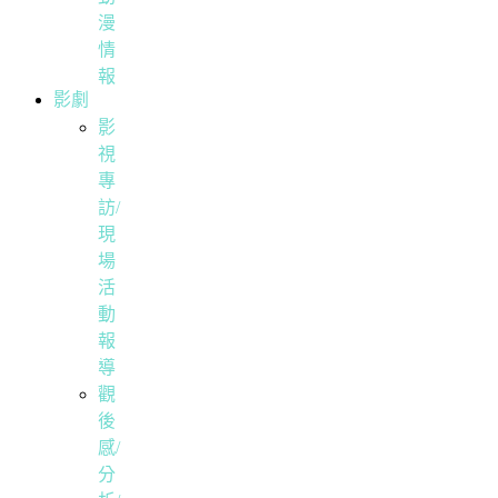
漫
情
報
影劇
影
視
專
訪/
現
場
活
動
報
導
觀
後
感/
分