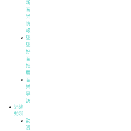
新
音
樂
情
報
迷
迷
好
音
推
薦
音
樂
專
訪
迷迷
動漫
動
漫