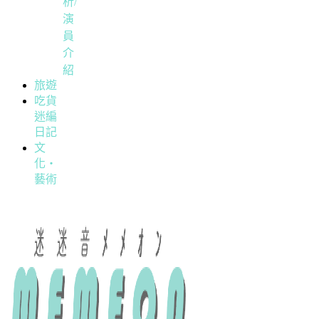
析/
演
員
介
紹
旅遊
吃貨
迷編
日記
文
化・
藝術