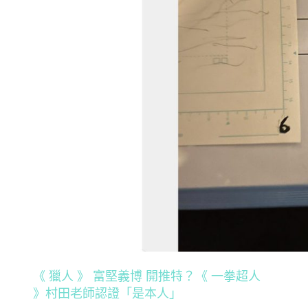
《 獵人 》 富堅義博 開推特？《 一拳超人
》村田老師認證「是本人」