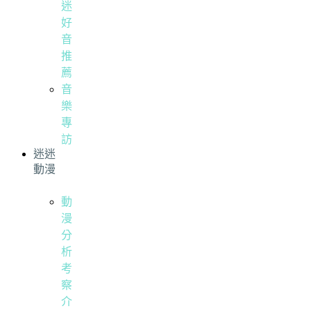
迷
好
音
推
薦
音
樂
專
訪
迷迷
動漫
動
漫
分
析
考
察
介