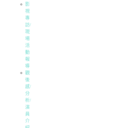
影
視
專
訪/
現
場
活
動
報
導
觀
後
感/
分
析/
演
員
介
紹