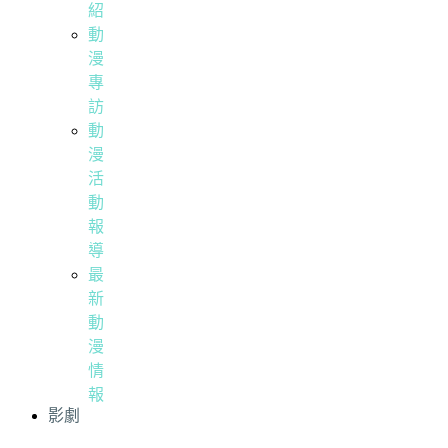
紹
動
漫
專
訪
動
漫
活
動
報
導
最
新
動
漫
情
報
影劇