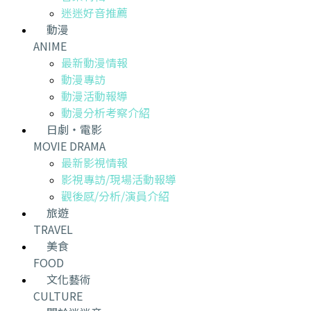
迷迷好音推薦
動漫
ANIME
最新動漫情報
動漫專訪
動漫活動報導
動漫分析考察介紹
日劇・電影
MOVIE DRAMA
最新影視情報
影視專訪/現場活動報導
觀後感/分析/演員介紹
旅遊
TRAVEL
美食
FOOD
文化藝術
CULTURE