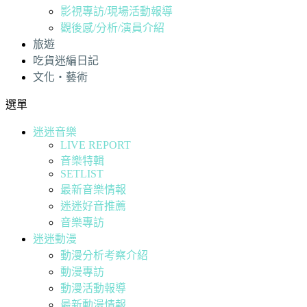
影視專訪/現場活動報導
觀後感/分析/演員介紹
旅遊
吃貨迷編日記
文化・藝術
選單
迷迷音樂
LIVE REPORT
音樂特輯
SETLIST
最新音樂情報
迷迷好音推薦
音樂專訪
迷迷動漫
動漫分析考察介紹
動漫專訪
動漫活動報導
最新動漫情報