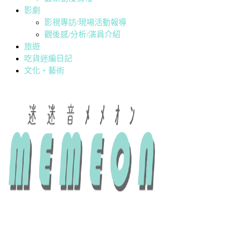
影劇
影視專訪/現場活動報導
觀後感/分析/演員介紹
旅遊
吃貨迷編日記
文化・藝術