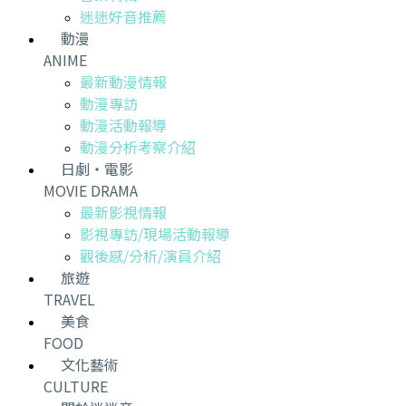
迷迷好音推薦
動漫
ANIME
最新動漫情報
動漫專訪
動漫活動報導
動漫分析考察介紹
日劇・電影
MOVIE DRAMA
最新影視情報
影視專訪/現場活動報導
觀後感/分析/演員介紹
旅遊
TRAVEL
美食
FOOD
文化藝術
CULTURE