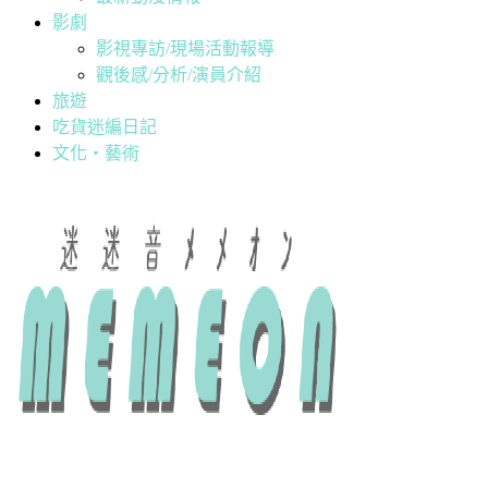
影劇
影視專訪/現場活動報導
觀後感/分析/演員介紹
旅遊
吃貨迷編日記
文化・藝術