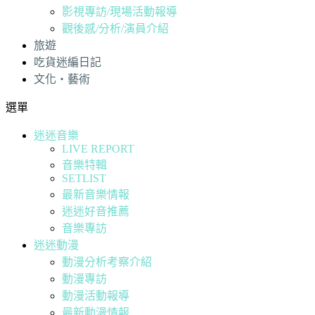
影視專訪/現場活動報導
觀後感/分析/演員介紹
旅遊
吃貨迷編日記
文化・藝術
選單
迷迷音樂
LIVE REPORT
音樂特輯
SETLIST
最新音樂情報
迷迷好音推薦
音樂專訪
迷迷動漫
動漫分析考察介紹
動漫專訪
動漫活動報導
最新動漫情報