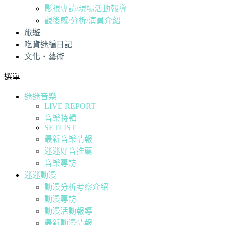
影視專訪/現場活動報導
觀後感/分析/演員介紹
旅遊
吃貨迷編日記
文化・藝術
選單
迷迷音樂
LIVE REPORT
音樂特輯
SETLIST
最新音樂情報
迷迷好音推薦
音樂專訪
迷迷動漫
動漫分析考察介紹
動漫專訪
動漫活動報導
最新動漫情報