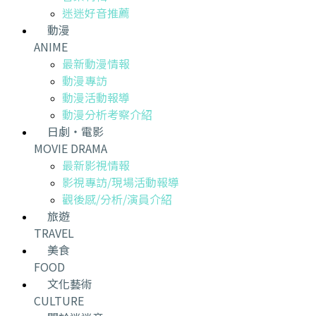
迷迷好音推薦
動漫
ANIME
最新動漫情報
動漫專訪
動漫活動報導
動漫分析考察介紹
日劇・電影
MOVIE DRAMA
最新影視情報
影視專訪/現場活動報導
觀後感/分析/演員介紹
旅遊
TRAVEL
美食
FOOD
文化藝術
CULTURE