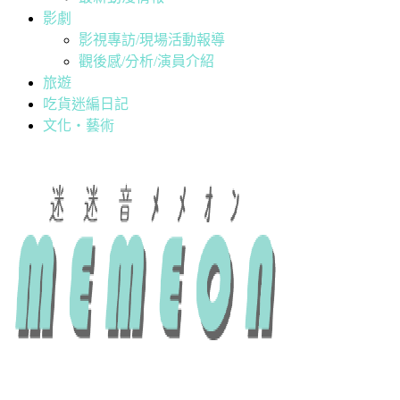
影劇
影視專訪/現場活動報導
觀後感/分析/演員介紹
旅遊
吃貨迷編日記
文化・藝術