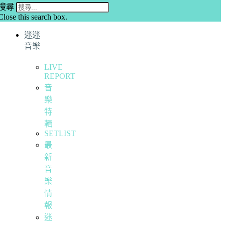
搜尋
Close this search box.
迷迷
音樂
LIVE
REPORT
音
樂
特
輯
SETLIST
最
新
音
樂
情
報
迷