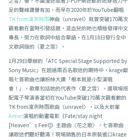
之雪〉後，不論漫迷或者J-POP樂迷都對她穿透力十
足的聲線讚譽有加，而早在2020年於YouTube翻唱
TK from凜冽時雨
神曲〈unravel〉就曾突破170萬次
觀看數在當時引發話題，混血兒的她也積極發揮中文
專長，努力在歌詞中結合華語，在1月18日發行全中
文歌詞版的〈夏之雪〉。
1月29日舉辦的「ATC Special Stage Supported by
Sony Music」在超過兩百名歌迷的期待中，krage獻
唱七首歌曲也讓粉絲大讚「根本就是小型演唱
會！」，歌單包括她的代表作〈夏之雪〉，還現場搭
配電子琴演奏當初在YouTube突破170萬次觀看數的
TK from凜冽時雨歌曲〈unravel〉，以及大前輩
Aimer
演唱的動畫電影《Fate/stay night
[Heaven’s Feel]》主題曲〈花之歌〉，七首歌曲
讓歌迷們聽好聽滿！現場銷售的日本原裝進口krage