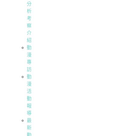
分
析
考
察
介
紹
動
漫
專
訪
動
漫
活
動
報
導
最
新
動