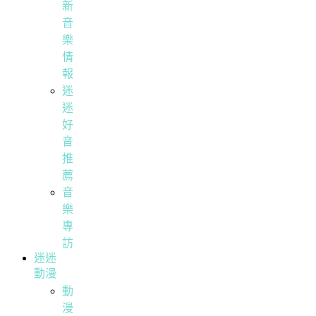
新
音
樂
情
報
迷
迷
好
音
推
薦
音
樂
專
訪
迷迷
動漫
動
漫