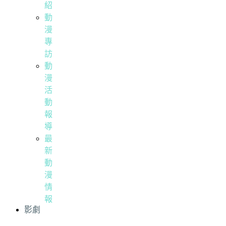
紹
動
漫
專
訪
動
漫
活
動
報
導
最
新
動
漫
情
報
影劇