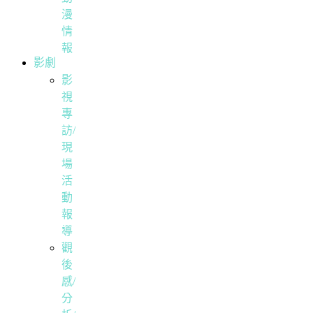
漫
情
報
影劇
影
視
專
訪/
現
場
活
動
報
導
觀
後
感/
分