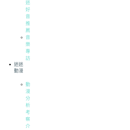
迷
好
音
推
薦
音
樂
專
訪
迷迷
動漫
動
漫
分
析
考
察
介