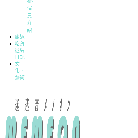
析/
演
員
介
紹
旅遊
吃貨
迷編
日記
文
化・
藝術