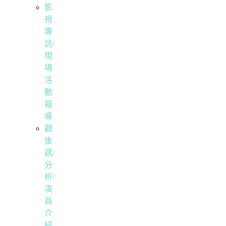
影
視
專
訪/
現
場
活
動
報
導
觀
後
感/
分
析/
演
員
介
紹