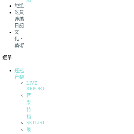
旅遊
吃貨
迷編
日記
文
化・
藝術
選單
迷迷
音樂
LIVE
REPORT
音
樂
特
輯
SETLIST
最