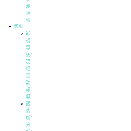
漫
情
報
影劇
影
視
專
訪/
現
場
活
動
報
導
觀
後
感/
分