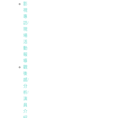
影
視
專
訪/
現
場
活
動
報
導
觀
後
感/
分
析/
演
員
介
紹