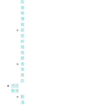
新
音
樂
情
報
迷
迷
好
音
推
薦
音
樂
專
訪
迷迷
動漫
動
漫