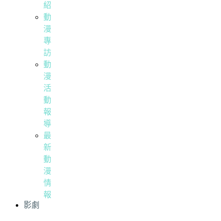
紹
動
漫
專
訪
動
漫
活
動
報
導
最
新
動
漫
情
報
影劇