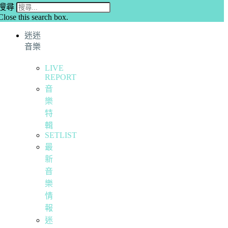
搜尋
Close this search box.
迷迷
音樂
LIVE
REPORT
音
樂
特
輯
SETLIST
最
新
音
樂
情
報
迷