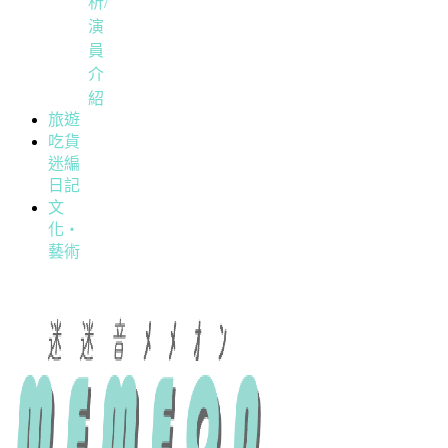
析/
演
員
介
紹
旅遊
吃貨
迷編
日記
文
化・
藝術