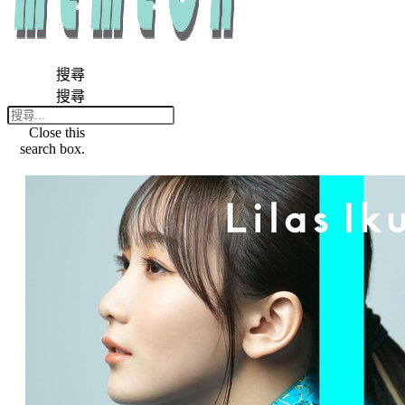
搜尋
搜尋
Close this
search box.