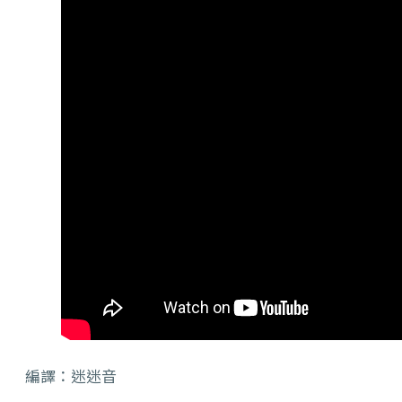
編譯：迷迷音