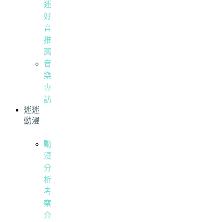
迷
好
音
推
薦
音
樂
專
訪
迷迷
動漫
動
漫
分
析
考
察
介