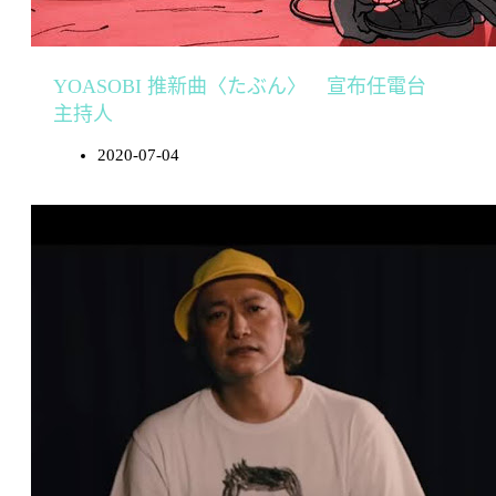
YOASOBI 推新曲〈たぶん〉 宣布任電台
主持人
2020-07-04