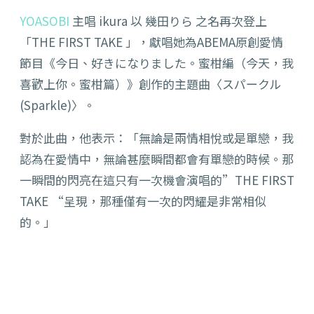
YOASOBI
主唱 ikura 以 幾田りら 之名再次登上
「THE FIRST TAKE 」，獻唱她為ABEMA原創愛情
節目《今日、好きになりました。蜜柑編（今天，我
喜歡上你。蜜柑篇）》創作的主題曲〈スパークル
(Sparkle)〉。
對於此曲，他表示：「無論是兩情相悅或是單戀，我
認為在愛情中，無論甚麼瞬間都會有單戀的時候。那
一瞬間的閃亮在這只有一次機會演唱的”THE FIRST
TAKE “呈現，那種僅有一次的閃耀是非常相似
的。」