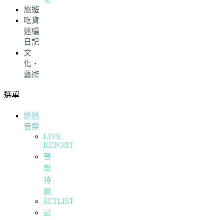
旅遊
吃貨
迷編
日記
文
化・
藝術
選單
迷迷
音樂
LIVE
REPORT
音
樂
特
輯
SETLIST
最