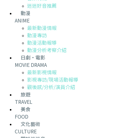
迷迷好音推薦
動漫
ANIME
最新動漫情報
動漫專訪
動漫活動報導
動漫分析考察介紹
日劇・電影
MOVIE DRAMA
最新影視情報
影視專訪/現場活動報導
觀後感/分析/演員介紹
旅遊
TRAVEL
美食
FOOD
文化藝術
CULTURE