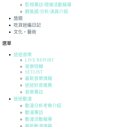
影視專訪/現場活動報導
觀後感/分析/演員介紹
旅遊
吃貨迷編日記
文化・藝術
選單
迷迷音樂
LIVE REPORT
音樂特輯
SETLIST
最新音樂情報
迷迷好音推薦
音樂專訪
迷迷動漫
動漫分析考察介紹
動漫專訪
動漫活動報導
最新動漫情報