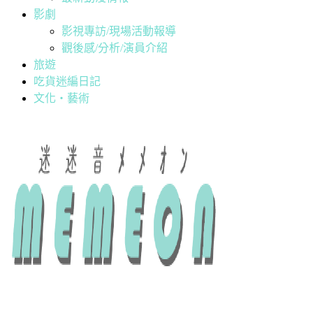
影劇
影視專訪/現場活動報導
觀後感/分析/演員介紹
旅遊
吃貨迷編日記
文化・藝術