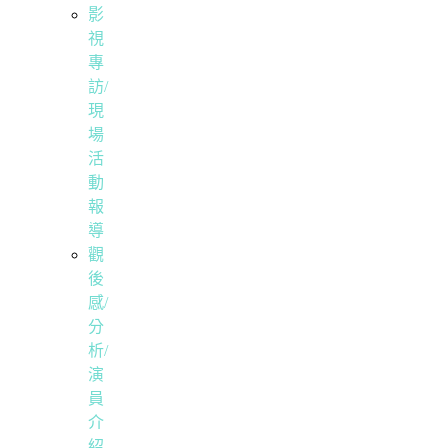
影
視
專
訪/
現
場
活
動
報
導
觀
後
感/
分
析/
演
員
介
紹