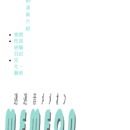
析/
演
員
介
紹
旅遊
吃貨
迷編
日記
文
化・
藝術