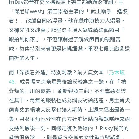
friDay影音在夏季檔獨家上架三部話題深夜劇，由
「傑尼斯west」濱田崇裕主演的「 武士助手 逢坂
君！ 」改編自同名漫畫，他在戲中演技力大爆發，
又裸又吼又純真；龍星涼主演人氣綜藝綜藝節目「
跟拍到你家 」，不但讓劇迷了解做節目的酸甜苦
辣，每集特別來賓更是精挑細選，重現七段比戲劇還
曲折的人生。
而「深夜看外遇」特別刺激？前人氣女團「
乃木坂
46
」成員堀未央奈畢業後讓粉絲為之一驚，在「 被
背叛的田川的憂鬱 」刷新觀眾三觀，不但當惡女樂
在其中，每集的服裝也成為網友討論話題，男主角犬
飼貴丈的絕地大反擊也讓人期待，上週末播出最後一
集，男女主角也分別在官方社群網站向觀眾喊話感謝
支持到最後一刻。同樣走復仇路線的「 Risky我們的
愛情很危險 」，則是愛恨交織的女性復仇懸疑劇。