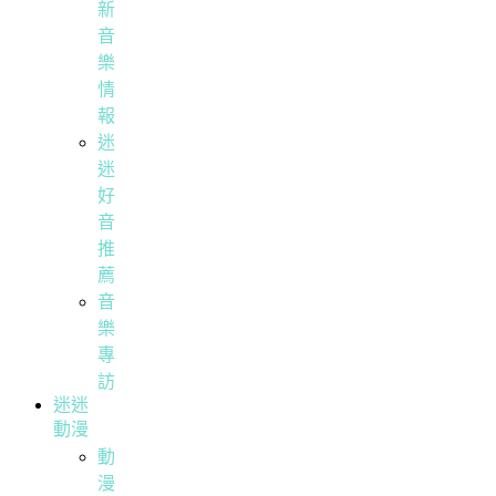
新
音
樂
情
報
迷
迷
好
音
推
薦
音
樂
專
訪
迷迷
動漫
動
漫