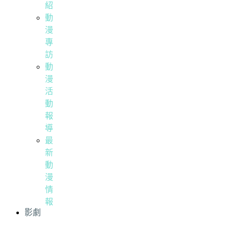
紹
動
漫
專
訪
動
漫
活
動
報
導
最
新
動
漫
情
報
影劇