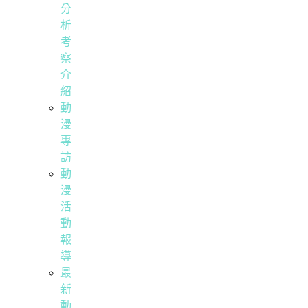
分
析
考
察
介
紹
動
漫
專
訪
動
漫
活
動
報
導
最
新
動