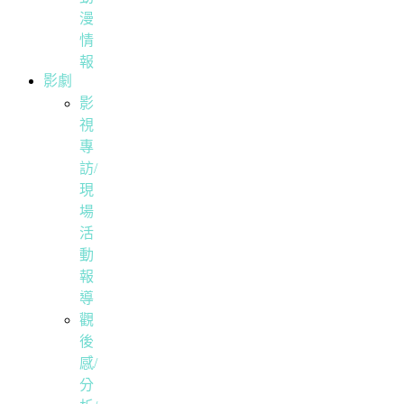
漫
情
報
影劇
影
視
專
訪/
現
場
活
動
報
導
觀
後
感/
分