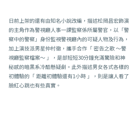
日前上架的還有由知名小說改編，描述松岡昌宏飾演
的主角作為警視廳人事一課監察係所屬警官，以「警
察中的警察」身份監視警視廳內的可疑人物及行為，
加上演技派男星仲村徹，攜手合作「 密告之歌 ～警
視廳監察檔案～ 」，是部短短30分鐘充滿驚險和神
秘感的暗黑系冷酷懸疑劇。此外描述男女各式各樣的
初體驗的「 距離初體驗還有1小時 」，則是讓人看了
臉紅心跳也有些真實。