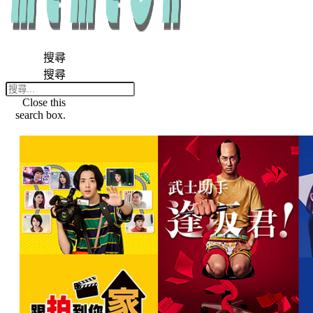
搜尋
搜尋
Close this
search box.