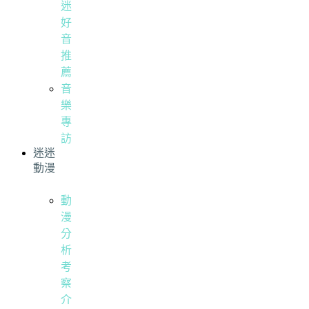
迷
好
音
推
薦
音
樂
專
訪
迷迷
動漫
動
漫
分
析
考
察
介