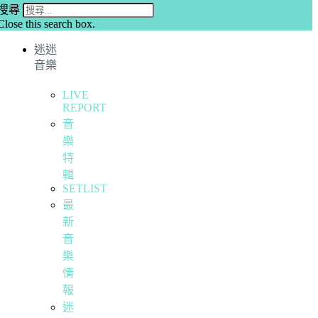
搜尋
Close this search box.
迷迷
音樂
LIVE
REPORT
音
樂
特
輯
SETLIST
最
新
音
樂
情
報
迷