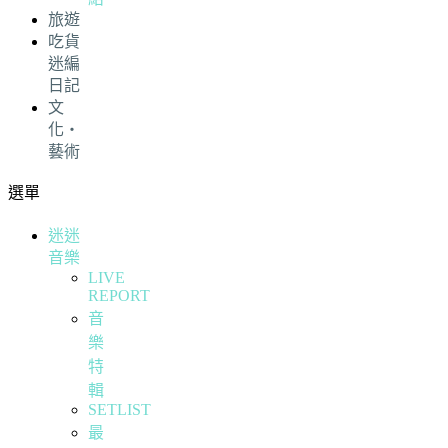
旅遊
吃貨
迷編
日記
文
化・
藝術
選單
迷迷
音樂
LIVE
REPORT
音
樂
特
輯
SETLIST
最