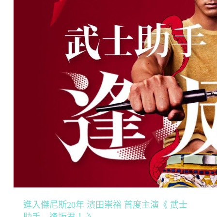
進入傑尼斯20年 濱田崇裕 首度主演《 武士
助手 逢坂君！ 》