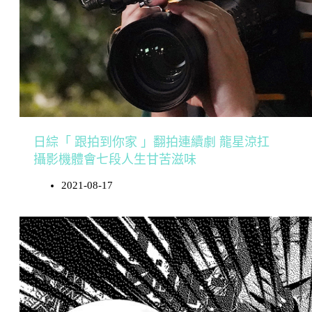
日綜「 跟拍到你家 」翻拍連續劇 龍星涼扛
攝影機體會七段人生甘苦滋味
2021-08-17