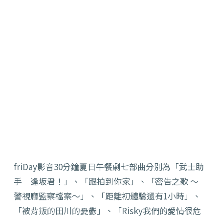
friDay影音30分鐘夏日午餐劇七部曲分別為「武士助
手 逢坂君！」、「跟拍到你家」、「密告之歌 ～
警視廳監察檔案～」、「距離初體驗還有1小時」、
「被背叛的田川的憂鬱」、「Risky我們的愛情很危