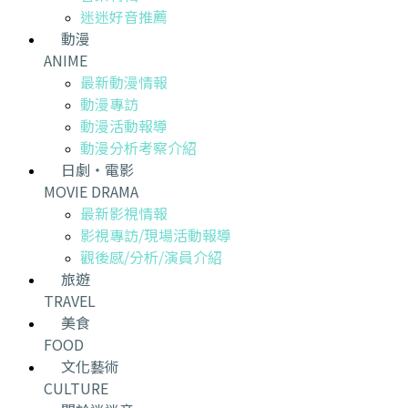
迷迷好音推薦
動漫
ANIME
最新動漫情報
動漫專訪
動漫活動報導
動漫分析考察介紹
日劇・電影
MOVIE DRAMA
最新影視情報
影視專訪/現場活動報導
觀後感/分析/演員介紹
旅遊
TRAVEL
美食
FOOD
文化藝術
CULTURE