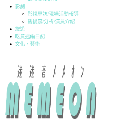
影劇
影視專訪/現場活動報導
觀後感/分析/演員介紹
旅遊
吃貨迷編日記
文化・藝術