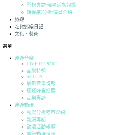
影視專訪/現場活動報導
觀後感/分析/演員介紹
旅遊
吃貨迷編日記
文化・藝術
選單
迷迷音樂
LIVE REPORT
音樂特輯
SETLIST
最新音樂情報
迷迷好音推薦
音樂專訪
迷迷動漫
動漫分析考察介紹
動漫專訪
動漫活動報導
最新動漫情報