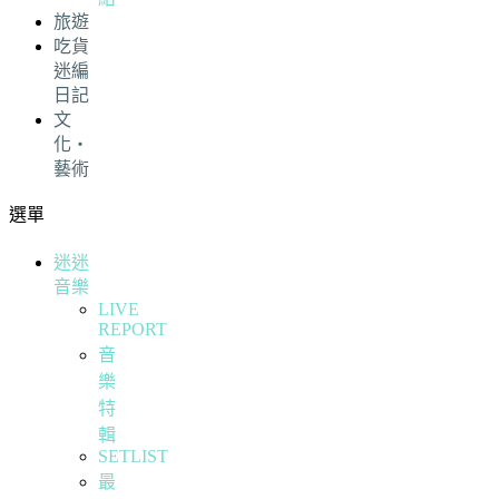
旅遊
吃貨
迷編
日記
文
化・
藝術
選單
迷迷
音樂
LIVE
REPORT
音
樂
特
輯
SETLIST
最