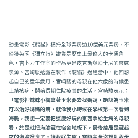
動畫電影《龍貓》橫掃全球票房逾10億美元票房，不
僅獲英國《獨立報》讚賞是歷史上最偉大的卡通角
色，吉卜力工作室的作品更是皮克斯與迪士尼的靈感
泉源。宮崎駿透露在製作《龍貓》過程當中，他回想
起自己的童年歲月，宮崎駿的母親在他六歲的時候患
上結核病，開始長期住院療養的生活，宮崎駿表示：
「電影裡妹妹小梅拿著玉米要去找媽媽，她認為玉米
可以治好媽媽的病，就像我小時候在學校第一次看到
海膽，我想一定要把這麼好玩的東西拿給生病的母親
看，於是就把海膽藏在宿舍地板下，最後結局是藏起
來的海膽發臭了，讓我好失望，當時完全沒想到我母