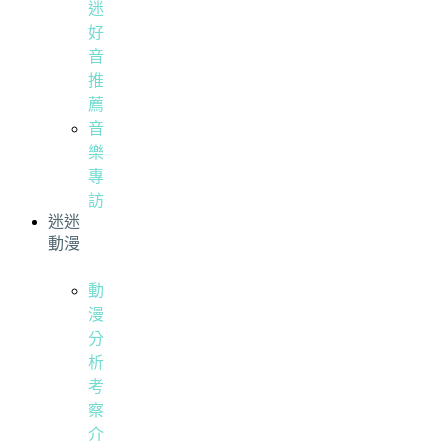
迷
好
音
推
薦
音
樂
專
訪
迷迷
動漫
動
漫
分
析
考
察
介