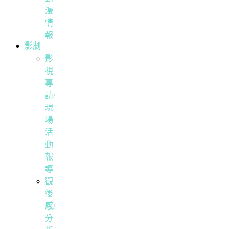
漫
情
報
影劇
影
視
專
訪/
現
場
活
動
報
導
觀
後
感/
分