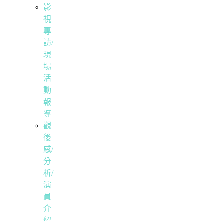
影
視
專
訪/
現
場
活
動
報
導
觀
後
感/
分
析/
演
員
介
紹