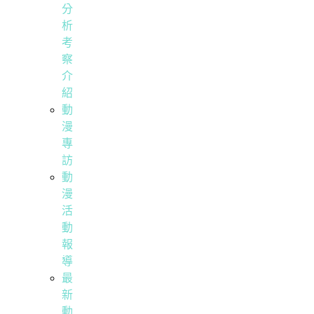
分
析
考
察
介
紹
動
漫
專
訪
動
漫
活
動
報
導
最
新
動