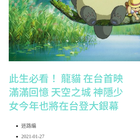
此生必看！ 龍貓 在台首映
滿滿回憶 天空之城 神隱少
女今年也將在台登大銀幕
迷路編
2021-01-27