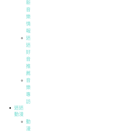
新
音
樂
情
報
迷
迷
好
音
推
薦
音
樂
專
訪
迷迷
動漫
動
漫