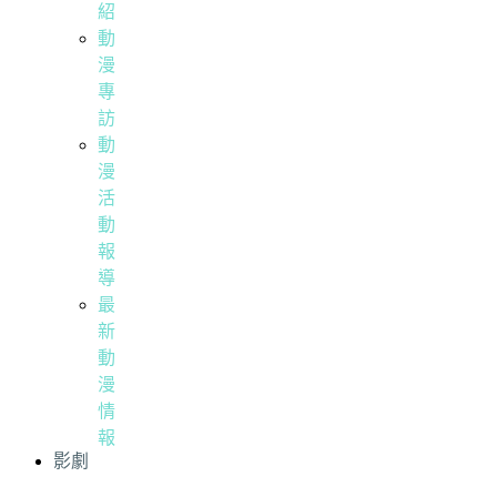
紹
動
漫
專
訪
動
漫
活
動
報
導
最
新
動
漫
情
報
影劇