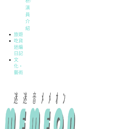
析/
演
員
介
紹
旅遊
吃貨
迷編
日記
文
化・
藝術