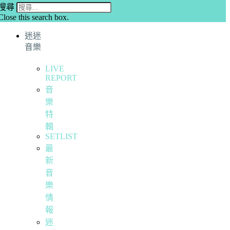
搜尋
Close this search box.
迷迷
音樂
LIVE
REPORT
音
樂
特
輯
SETLIST
最
新
音
樂
情
報
迷