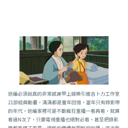
迷編必須說真的非常感謝甲上娛樂引進吉卜力工作室
21部經典動畫，滿滿都是童年回憶，當年只有錄影帶
的年代，迷編家裡可是不斷瘋狂重播一看再看，就算
看過N次了，只要電視重播也絕對必看，甚至把錄影
帶都看壞了再買一塊新的繼續無限輪迴的播，這次能