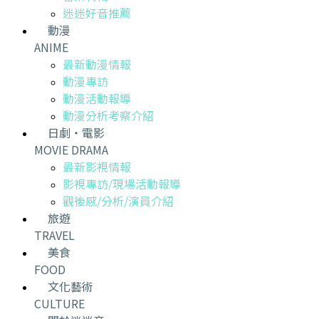
迷迷好音推薦
動漫
ANIME
最新動漫情報
動漫專訪
動漫活動報導
動漫分析考察介紹
日劇・電影
MOVIE DRAMA
最新影視情報
影視專訪/現場活動報導
觀後感/分析/演員介紹
旅遊
TRAVEL
美食
FOOD
文化藝術
CULTURE