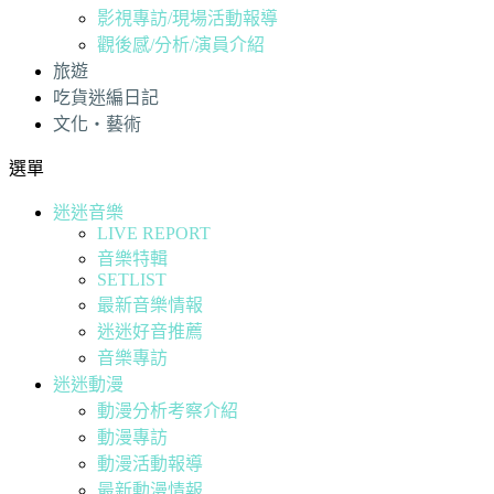
影視專訪/現場活動報導
觀後感/分析/演員介紹
旅遊
吃貨迷編日記
文化・藝術
選單
迷迷音樂
LIVE REPORT
音樂特輯
SETLIST
最新音樂情報
迷迷好音推薦
音樂專訪
迷迷動漫
動漫分析考察介紹
動漫專訪
動漫活動報導
最新動漫情報