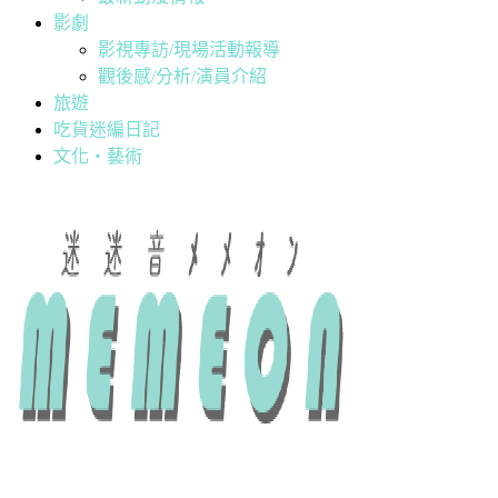
影劇
影視專訪/現場活動報導
觀後感/分析/演員介紹
旅遊
吃貨迷編日記
文化・藝術