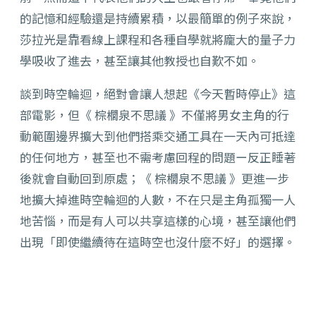
的記憶和經驗還是持續累積，以最簡單的例子來說，
莎拉光是靠看線上課程和各種自學就將龐大的量子力
學吸收了進去，甚至讓其他教授也自歎不如。
談到時空輪迴，絕對會讓人想起《今天暫時停止》這
部電影，但《 棕櫚泉不思議 》不僅將男女主角的行
動範圍邊界擴大到他們搭乘交通工具在一天內可抵達
的任何地方，甚至也不需考慮回程的問題ー反正睡著
後就會自動回到原處；《 棕櫚泉不思議 》更進一步
地擴大掉進時空輪迴的人數，不在只是主角孤獨一人
地苦惱，而是有人可以共享這樣的心境，甚至讓他們
出現「即使繼續待在這時空也沒什麼不好」的選擇。