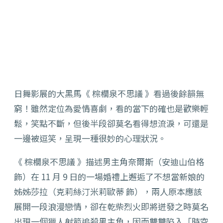
日舞影展的大黑馬《 棕櫚泉不思議 》看過後餘韻無
窮！雖然定位為愛情喜劇，看的當下的確也是歡樂輕
鬆，笑點不斷，但後半段卻莫名看得想流淚，可還是
一邊被逗笑，呈現一種很妙的心理狀況。
《 棕櫚泉不思議 》描述男主角奈爾斯（安迪山伯格
飾）在 11 月 9 日的一場婚禮上邂逅了不想當新娘的
姊姊莎拉（克莉絲汀米莉歐蒂 飾），兩人原本應該
展開一段浪漫戀情，卻在乾柴烈火即將迸發之時莫名
出現一個獵人射箭追殺男主角，因而雙雙陷入「時空