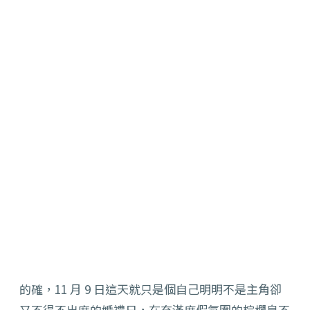
的確，11 月 9 日這天就只是個自己明明不是主角卻
又不得不出席的婚禮日，在充滿度假氛圍的棕櫚泉不