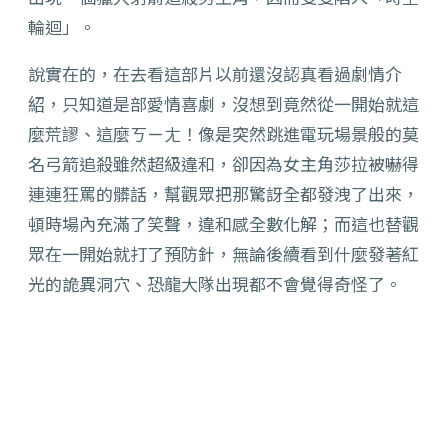
輪迴」。
說實在的，在去看這部片以前還沒認真看過劇情介
紹，只知道是部愛情喜劇，沒想到竟然從一開始就這
麼荒謬、這麼ㄎㄧㄤ！像是突然跳進電玩場景般的莫
名弓箭追殺雖然超級違和，卻因為女主角莎拉被嚇得
連連狂罵的髒話，幫觀眾把那驚訝全都發洩了出來，
頓時場內充滿了笑聲，違和感全數化解；而這也替觀
眾在一開始就打了預防針，無論後續看到什麼發著紅
光的詭異洞穴、恐龍大隊出現都不會覺得奇怪了。