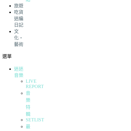
旅遊
吃貨
迷編
日記
文
化・
藝術
選單
迷迷
音樂
LIVE
REPORT
音
樂
特
輯
SETLIST
最