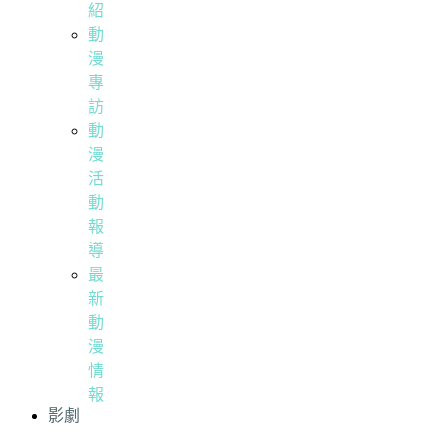
紹
動
漫
專
訪
動
漫
活
動
報
導
最
新
動
漫
情
報
影劇