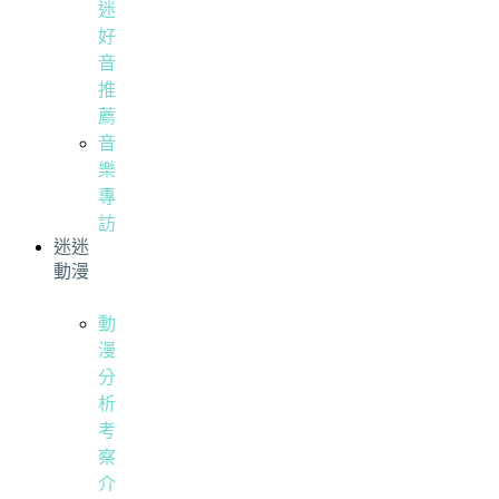
迷
好
音
推
薦
音
樂
專
訪
迷迷
動漫
動
漫
分
析
考
察
介