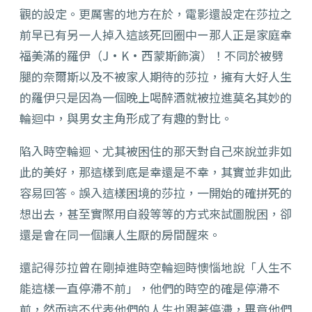
觀的設定。更厲害的地方在於，電影還設定在莎拉之
前早已有另一人掉入這該死回圈中ー那人正是家庭幸
福美滿的羅伊（J·K·西蒙斯飾演）！不同於被劈
腿的奈爾斯以及不被家人期待的莎拉，擁有大好人生
的羅伊只是因為一個晚上喝醉酒就被拉進莫名其妙的
輪迴中，與男女主角形成了有趣的對比。
陷入時空輪迴、尤其被困住的那天對自己來說並非如
此的美好，那這樣到底是幸還是不幸，其實並非如此
容易回答。誤入這樣困境的莎拉，一開始的確拼死的
想出去，甚至實際用自殺等等的方式來試圖脫困，卻
還是會在同一個讓人生厭的房間醒來。
還記得莎拉曾在剛掉進時空輪迴時懊惱地說「人生不
能這樣一直停滯不前」，他們的時空的確是停滯不
前，然而這不代表他們的人生也跟著停滯，畢竟他們