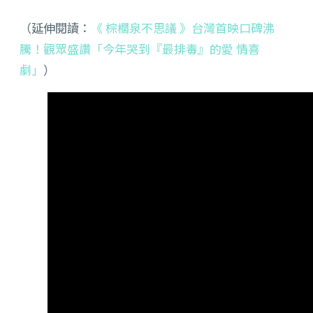
（延伸閱讀：
《 棕櫚泉不思議 》台灣首映口碑沸
騰！觀眾盛讚「今年哭到『最排毒』的愛 情喜
劇」
）