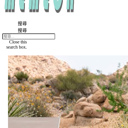
搜尋
搜尋
Close this
search box.