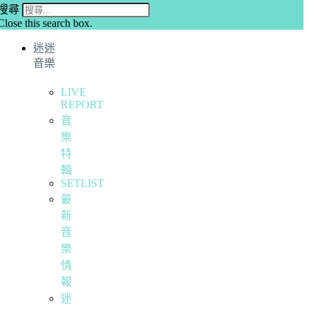
搜尋
Close this search box.
迷迷
音樂
LIVE
REPORT
音
樂
特
輯
SETLIST
最
新
音
樂
情
報
迷