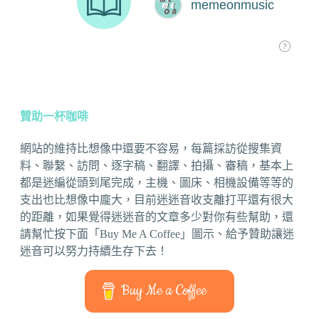
贊助一杯咖啡
網站的維持比想像中還要不容易，每篇採訪從搜集資
料、聯繫、訪問、逐字稿、翻譯、拍攝、審稿，基本上
都是迷編從頭到尾完成，主機、圖床、相機設備等等的
支出也比想像中龐大，目前迷迷音收支離打平還有很大
的距離，如果覺得迷迷音的文章多少對你有些幫助，還
請幫忙按下面「Buy Me A Coffee」圖示、給予贊助讓迷
迷音可以努力持續生存下去！
Buy Me a Coffee