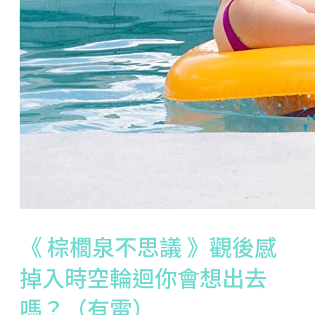
《 棕櫚泉不思議 》觀後感
掉入時空輪迴你會想出去
嗎？（有雷）