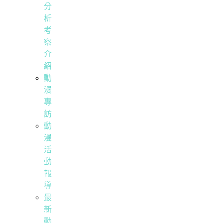
分
析
考
察
介
紹
動
漫
專
訪
動
漫
活
動
報
導
最
新
動