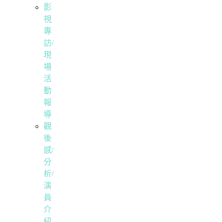
影
視
專
訪/
現
場
活
動
報
導
觀
後
感/
分
析/
演
員
介
紹