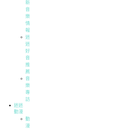
新
音
樂
情
報
迷
迷
好
音
推
薦
音
樂
專
訪
迷迷
動漫
動
漫