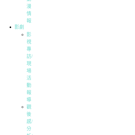
漫
情
報
影劇
影
視
專
訪/
現
場
活
動
報
導
觀
後
感/
分