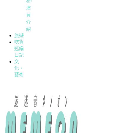
析/
演
員
介
紹
旅遊
吃貨
迷編
日記
文
化・
藝術