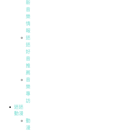
新
音
樂
情
報
迷
迷
好
音
推
薦
音
樂
專
訪
迷迷
動漫
動
漫