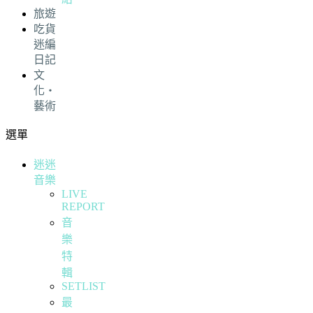
旅遊
吃貨
迷編
日記
文
化・
藝術
選單
迷迷
音樂
LIVE
REPORT
音
樂
特
輯
SETLIST
最