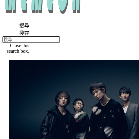
搜尋
搜尋
Close this
search box.