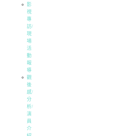
影
視
專
訪/
現
場
活
動
報
導
觀
後
感/
分
析/
演
員
介
紹