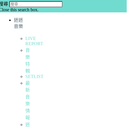
搜尋
Close this search box.
迷迷
音樂
LIVE
REPORT
音
樂
特
輯
SETLIST
最
新
音
樂
情
報
迷