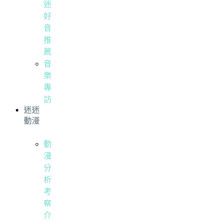
迷
好
音
推
薦
音
樂
專
訪
迷迷
動漫
動
漫
分
析
考
察
介