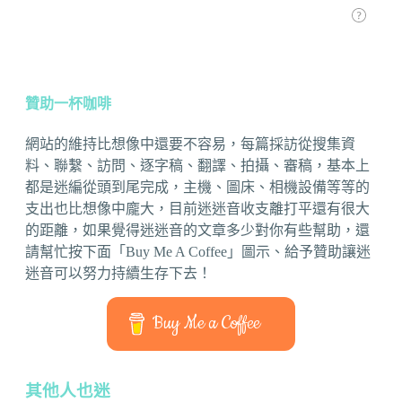
贊助一杯咖啡
網站的維持比想像中還要不容易，每篇採訪從搜集資
料、聯繫、訪問、逐字稿、翻譯、拍攝、審稿，基本上
都是迷編從頭到尾完成，主機、圖床、相機設備等等的
支出也比想像中龐大，目前迷迷音收支離打平還有很大
的距離，如果覺得迷迷音的文章多少對你有些幫助，還
請幫忙按下面「Buy Me A Coffee」圖示、給予贊助讓迷
迷音可以努力持續生存下去！
Buy Me a Coffee
其他人也迷