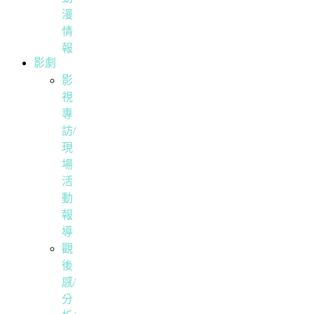
漫
情
報
影劇
影
視
專
訪/
現
場
活
動
報
導
觀
後
感/
分