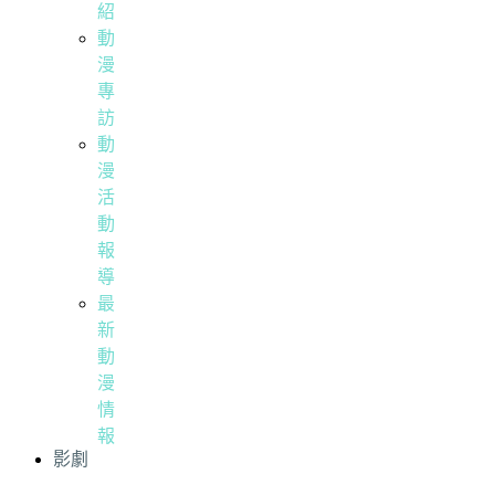
紹
動
漫
專
訪
動
漫
活
動
報
導
最
新
動
漫
情
報
影劇