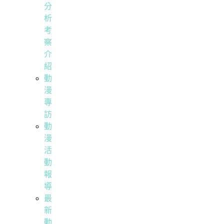
分
析
考
察
介
紹
動
漫
專
訪
動
漫
活
動
報
導
最
新
動