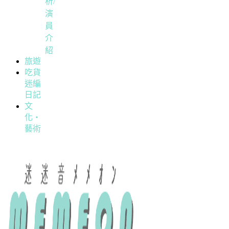
析/
演
員
介
紹
旅遊
吃貨
迷編
日記
文
化・
藝術