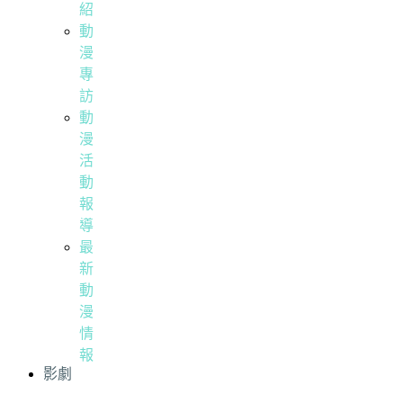
紹
動
漫
專
訪
動
漫
活
動
報
導
最
新
動
漫
情
報
影劇