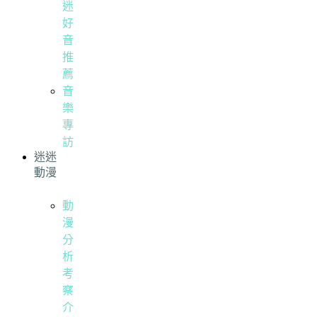
迷
好
音
推
薦
音
樂
專
訪
迷迷
動漫
動
漫
分
析
考
察
介