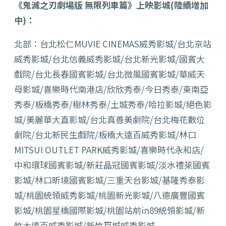
《鬼滅之刃劇場版 無限列車篇》上映影城(陸續增加
中)：
北部：台北松仁MUVIE CINEMAS威秀影城/台北京站
威秀影城/台北信義威秀影城/台北新光影城/國賓大
戲院/台北長春國賓影城/台北微風國賓影城/華威天
母影城/喜樂時代南港店/欣欣秀泰/今日秀泰/東南亞
秀泰/板橋秀泰/樹林秀泰/土城秀泰/哈拉影城/絕色影
城/美麗華大直影城/台北真善美劇院/台北梅花數位
劇院/台北新民生戲院/板橋大遠百威秀影城/林口
MITSUI OUTLET PARK威秀影城/喜樂時代永和店/
中和環球國賓影城/新莊晶冠國賓影城/淡水禮萊國賓
影城/林口昕境國賓影城/三重天台影城/基隆秀泰影
城/桃園統領威秀影城/桃園新光影城/八德廣豐國賓
影城/桃園星橋國際影城/桃園站前in89統領影城/新
竹大遠百威秀影城/新竹巨城威秀影城