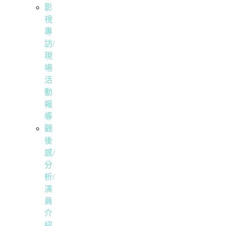
影
視
專
訪/
現
場
活
動
報
導
觀
後
感/
分
析/
演
員
介
紹