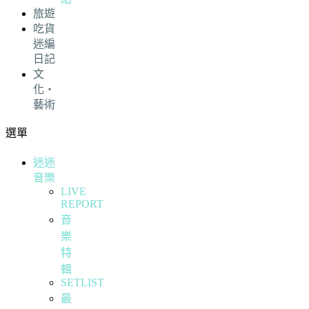
旅遊
吃貨
迷編
日記
文
化・
藝術
選單
迷迷
音樂
LIVE
REPORT
音
樂
特
輯
SETLIST
最