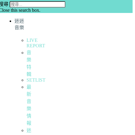
搜尋
Close this search box.
迷迷
音樂
LIVE
REPORT
音
樂
特
輯
SETLIST
最
新
音
樂
情
報
迷