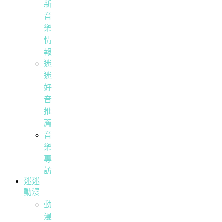
新
音
樂
情
報
迷
迷
好
音
推
薦
音
樂
專
訪
迷迷
動漫
動
漫