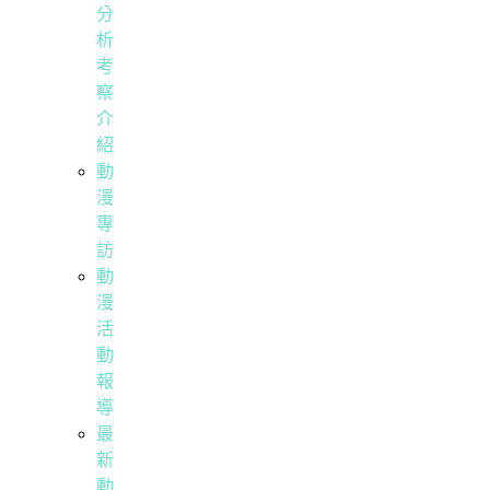
分
析
考
察
介
紹
動
漫
專
訪
動
漫
活
動
報
導
最
新
動