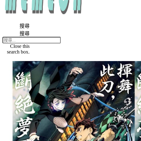
搜尋
搜尋
Close this
search box.