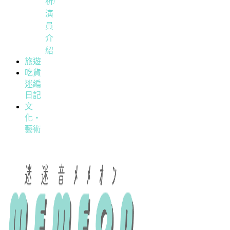
析/
演
員
介
紹
旅遊
吃貨
迷編
日記
文
化・
藝術