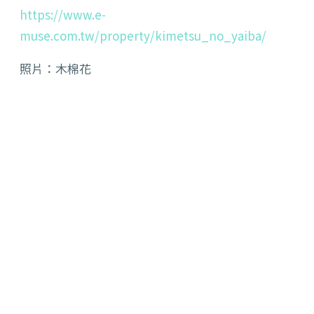
https://www.e-
muse.com.tw/property/kimetsu_no_yaiba/
照片：木棉花