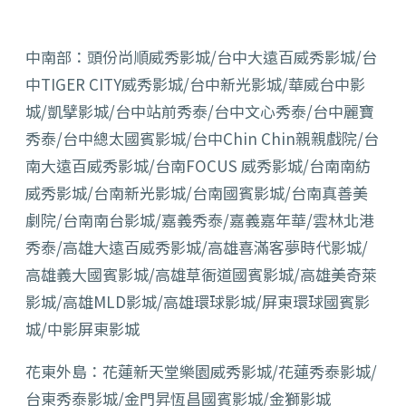
中南部：頭份尚順威秀影城/台中大遠百威秀影城/台
中TIGER CITY威秀影城/台中新光影城/華威台中影
城/凱擘影城/台中站前秀泰/台中文心秀泰/台中麗寶
秀泰/台中總太國賓影城/台中Chin Chin親親戲院/台
南大遠百威秀影城/台南FOCUS 威秀影城/台南南紡
威秀影城/台南新光影城/台南國賓影城/台南真善美
劇院/台南南台影城/嘉義秀泰/嘉義嘉年華/雲林北港
秀泰/高雄大遠百威秀影城/高雄喜滿客夢時代影城/
高雄義大國賓影城/高雄草衙道國賓影城/高雄美奇萊
影城/高雄MLD影城/高雄環球影城/屏東環球國賓影
城/中影屏東影城
花東外島：花蓮新天堂樂園威秀影城/花蓮秀泰影城/
台東秀泰影城/金門昇恆昌國賓影城/金獅影城