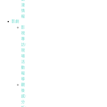
漫
情
報
影劇
影
視
專
訪/
現
場
活
動
報
導
觀
後
感/
分