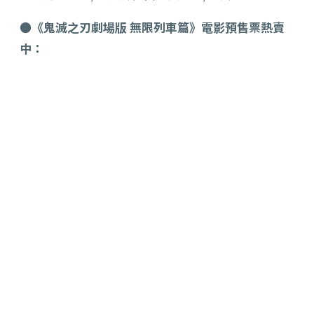
●
《鬼滅之刃劇場版 無限列車篇》電影預售票熱賣
中：