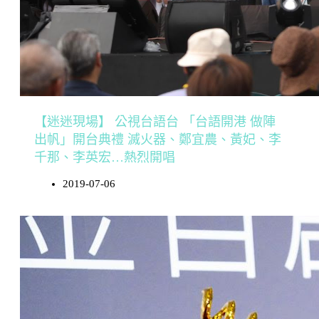
【迷迷現場】 公視台語台 「台語開港 做陣
出帆」開台典禮 滅火器、鄭宜農、黃妃、李
千那、李英宏…熱烈開唱
2019-07-06