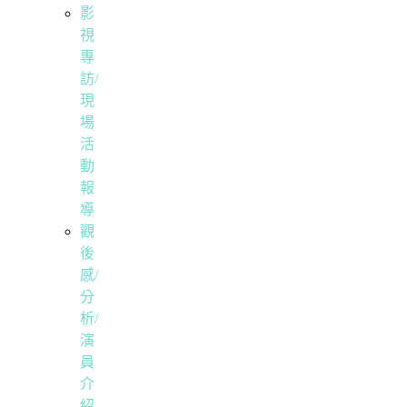
影
視
專
訪/
現
場
活
動
報
導
觀
後
感/
分
析/
演
員
介
紹