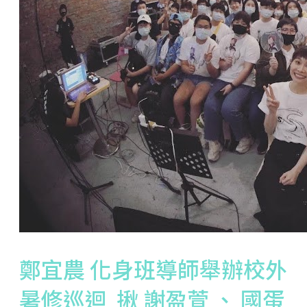
鄭宜農 化身班導師舉辦校外
暑修巡迴 揪 謝盈萱 、 國蛋