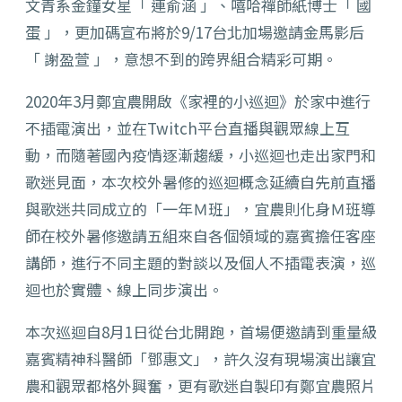
文青系金鐘女星「 連俞涵 」、嘻哈禪師紙博士「 國
蛋 」，更加碼宣布將於9/17台北加場邀請金馬影后
「 謝盈萱 」，意想不到的跨界組合精彩可期。
2020年3月鄭宜農開啟《家裡的小巡迴》於家中進行
不插電演出，並在Twitch平台直播與觀眾線上互
動，而隨著國內疫情逐漸趨緩，小巡迴也走出家門和
歌迷見面，本次校外暑修的巡迴概念延續自先前直播
與歌迷共同成立的「一年Ｍ班」，宜農則化身Ｍ班導
師在校外暑修邀請五組來自各個領域的嘉賓擔任客座
講師，進行不同主題的對談以及個人不插電表演，巡
迴也於實體、線上同步演出。
本次巡迴自8月1日從台北開跑，首場便邀請到重量級
嘉賓精神科醫師「鄧惠文」，許久沒有現場演出讓宜
農和觀眾都格外興奮，更有歌迷自製印有鄭宜農照片