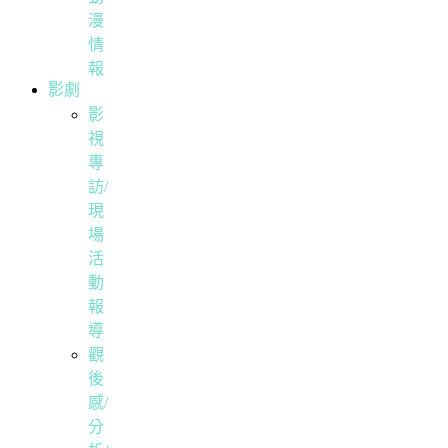
漫
情
報
影劇
影
視
專
訪/
現
場
活
動
報
導
觀
後
感/
分