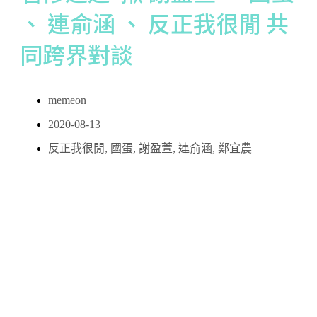
、 連俞涵 、 反正我很閒 共
同跨界對談
memeon
2020-08-13
反正我很閒
,
國蛋
,
謝盈萱
,
連俞涵
,
鄭宜農