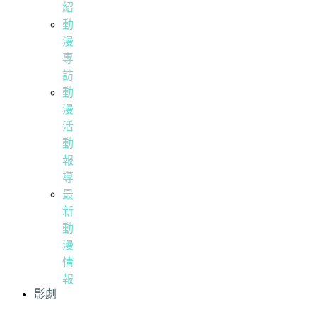
紹
動
漫
專
訪
動
漫
活
動
報
導
最
新
動
漫
情
報
影劇