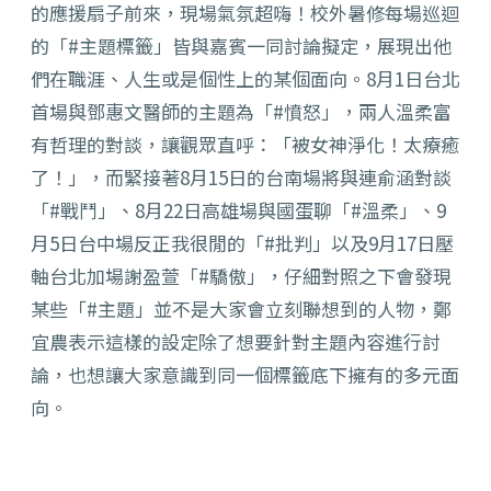
的應援扇子前來，現場氣氛超嗨！校外暑修每場巡迴
的「#主題標籤」皆與嘉賓一同討論擬定，展現出他
們在職涯、人生或是個性上的某個面向。8月1日台北
首場與鄧惠文醫師的主題為「#憤怒」，兩人溫柔富
有哲理的對談，讓觀眾直呼：「被女神淨化！太療癒
了！」，而緊接著8月15日的台南場將與連俞涵對談
「#戰鬥」、8月22日高雄場與國蛋聊「#溫柔」、9
月5日台中場反正我很閒的「#批判」以及9月17日壓
軸台北加場謝盈萱「#驕傲」，仔細對照之下會發現
某些「#主題」並不是大家會立刻聯想到的人物，鄭
宜農表示這樣的設定除了想要針對主題內容進行討
論，也想讓大家意識到同一個標籤底下擁有的多元面
向。