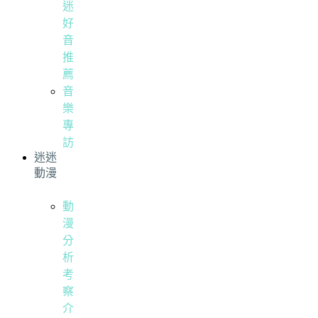
迷
好
音
推
薦
音
樂
專
訪
迷迷
動漫
動
漫
分
析
考
察
介