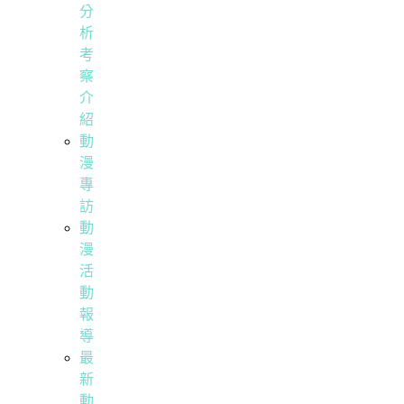
分
析
考
察
介
紹
動
漫
專
訪
動
漫
活
動
報
導
最
新
動