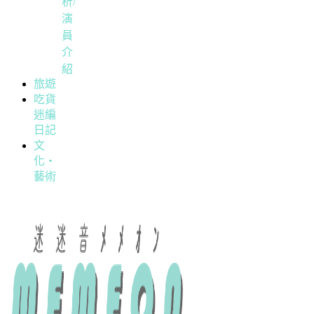
析/
演
員
介
紹
旅遊
吃貨
迷編
日記
文
化・
藝術