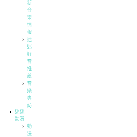
新
音
樂
情
報
迷
迷
好
音
推
薦
音
樂
專
訪
迷迷
動漫
動
漫