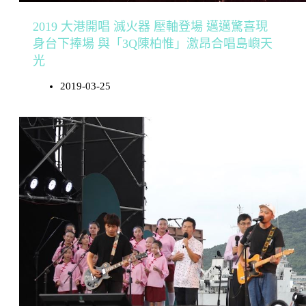
2019 大港開唱 滅火器 壓軸登場 邁邁驚喜現
身台下捧場 與「3Q陳柏惟」激昂合唱島嶼天
光
2019-03-25