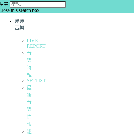
搜尋
Close this search box.
迷迷
音樂
LIVE
REPORT
音
樂
特
輯
SETLIST
最
新
音
樂
情
報
迷