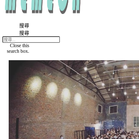
搜尋
搜尋
Close this
search box.