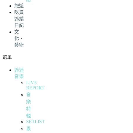
旅遊
吃貨
迷編
日記
文
化・
藝術
選單
迷迷
音樂
LIVE
REPORT
音
樂
特
輯
SETLIST
最