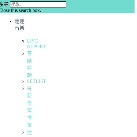
搜尋
Close this search box.
迷迷
音樂
LIVE
REPORT
音
樂
特
輯
SETLIST
最
新
音
樂
情
報
迷