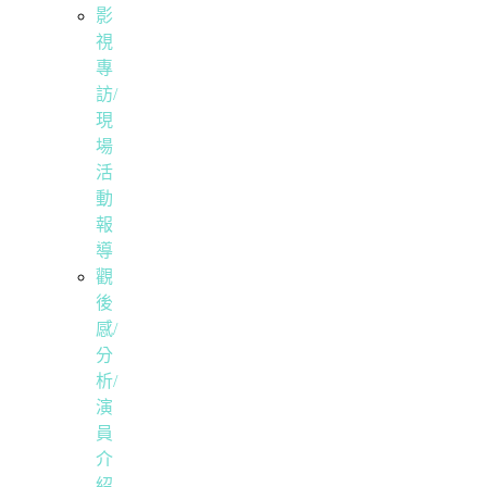
影
視
專
訪/
現
場
活
動
報
導
觀
後
感/
分
析/
演
員
介
紹