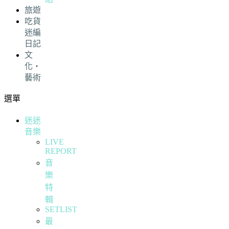
旅遊
吃貨
迷編
日記
文
化・
藝術
選單
迷迷
音樂
LIVE
REPORT
音
樂
特
輯
SETLIST
最