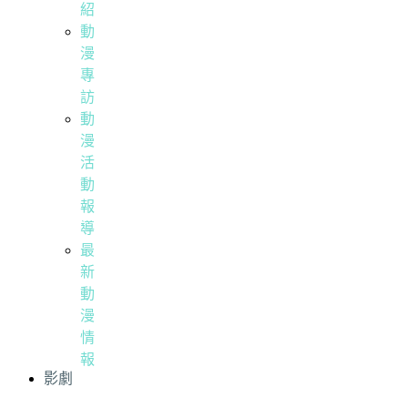
紹
動
漫
專
訪
動
漫
活
動
報
導
最
新
動
漫
情
報
影劇