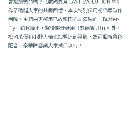
會繼續戰鬥嗎？《數碼寶貝 LAST EVOLUTION 絆》
為了喚醒大家的共同回憶，本次特別採用初代原製作
團隊，主題曲更選用已故和田光司演唱的「Butter-
Fly」初代版本，聲優部分延用《數碼寶貝tri.》外，
松岡茉優和小野大輔也加盟這部電影，為兩個新角色
配音，豪華陣容請大家拭目以待！