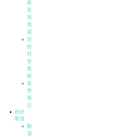
新
音
樂
情
報
迷
迷
好
音
推
薦
音
樂
專
訪
迷迷
動漫
動
漫