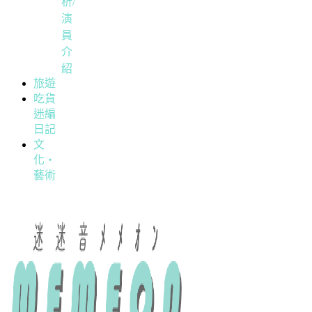
析/
演
員
介
紹
旅遊
吃貨
迷編
日記
文
化・
藝術