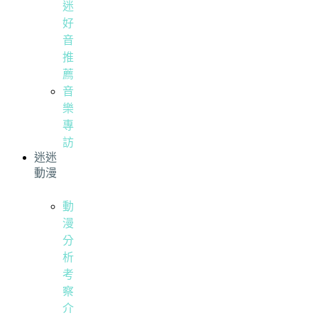
迷
好
音
推
薦
音
樂
專
訪
迷迷
動漫
動
漫
分
析
考
察
介