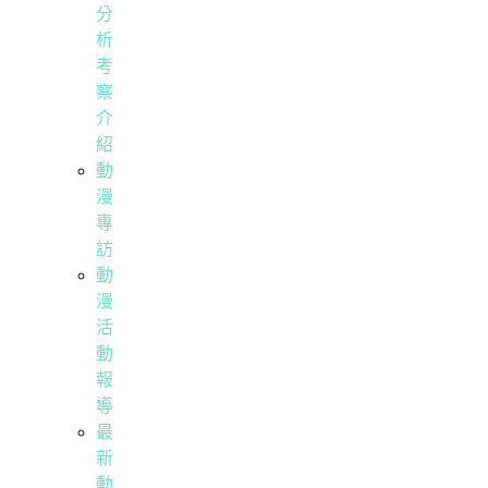
分
析
考
察
介
紹
動
漫
專
訪
動
漫
活
動
報
導
最
新
動