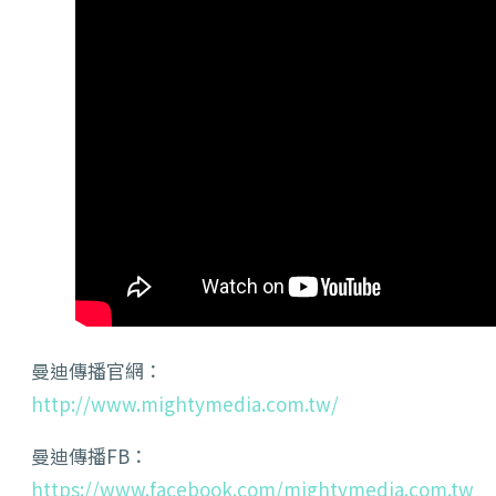
曼迪傳播官網：
http://www.mightymedia.com.tw/
曼迪傳播FB：
https://www.facebook.com/mightymedia.com.tw