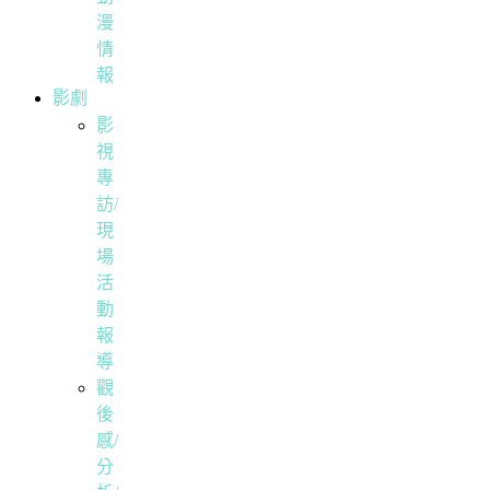
漫
情
報
影劇
影
視
專
訪/
現
場
活
動
報
導
觀
後
感/
分