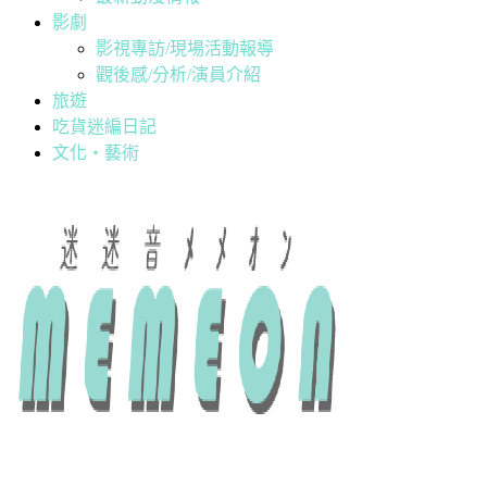
影劇
影視專訪/現場活動報導
觀後感/分析/演員介紹
旅遊
吃貨迷編日記
文化・藝術