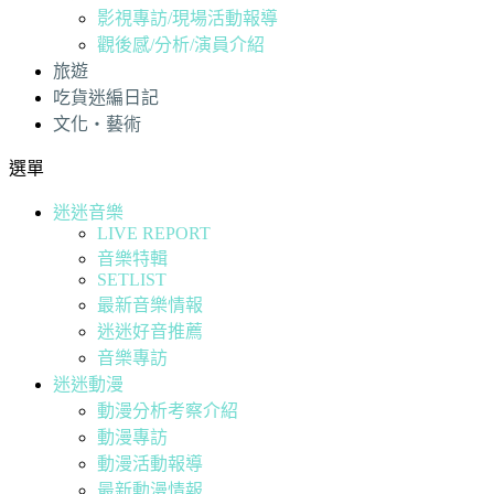
影視專訪/現場活動報導
觀後感/分析/演員介紹
旅遊
吃貨迷編日記
文化・藝術
選單
迷迷音樂
LIVE REPORT
音樂特輯
SETLIST
最新音樂情報
迷迷好音推薦
音樂專訪
迷迷動漫
動漫分析考察介紹
動漫專訪
動漫活動報導
最新動漫情報