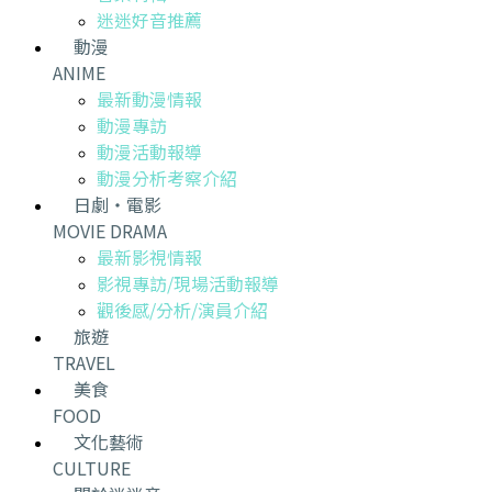
迷迷好音推薦
動漫
ANIME
最新動漫情報
動漫專訪
動漫活動報導
動漫分析考察介紹
日劇・電影
MOVIE DRAMA
最新影視情報
影視專訪/現場活動報導
觀後感/分析/演員介紹
旅遊
TRAVEL
美食
FOOD
文化藝術
CULTURE