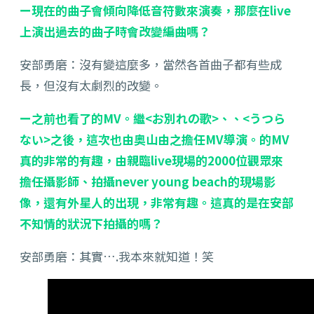
ー現在的曲子會傾向降低音符數來演奏，那麼在live
上演出過去的曲子時會改變編曲嗎？
安部勇磨：沒有變這麼多，當然各首曲子都有些成
長，但沒有太劇烈的改變。
ー之前也看了
的MV。繼<お別れの歌>、
、<うつら
ない>之後，這次也由奥山由之擔任MV導演。
的MV
真的非常的有趣，由親臨live現場的2000位觀眾來
擔任攝影師、拍攝never young beach的現場影
像，還有外星人的出現，非常有趣。這真的是在安部
不知情的狀況下拍攝的嗎？
安部勇磨：其實….我本來就知道！笑