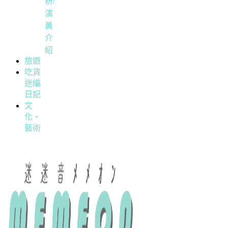
析/
演
員
介
紹
旅遊
吃貨
迷編
日記
文
化・
藝術