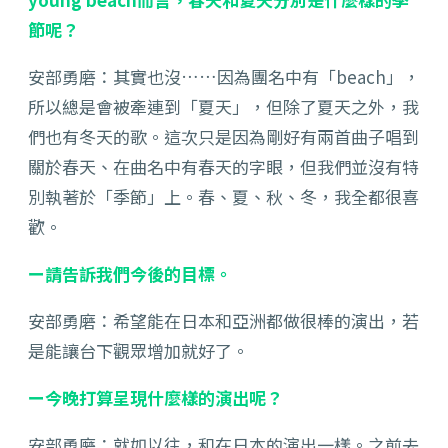
節呢？
安部勇磨：其實也沒……因為團名中有「beach」，
所以總是會被牽連到「夏天」，但除了夏天之外，我
們也有冬天的歌。這次只是因為剛好有兩首曲子唱到
關於春天、在曲名中有春天的字眼，但我們並沒有特
別執著於「季節」上。春、夏、秋、冬，我全都很喜
歡。
ー請告訴我們今後的目標。
安部勇磨：希望能在日本和亞洲都做很棒的演出，若
是能讓台下觀眾增加就好了。
ー今晚打算呈現什麼樣的演出呢？
安部勇磨：就如以往，和在日本的演出一樣。之前去