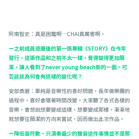
阿南智史：真是困難啊…CHAI真厲害啊。
ー之前成員退團後的第一張專輯《STORY》在今年
發行，這張作品和之前不太一樣，覺得變得更加簡
潔，讓人看到了never young beach新的一面。可
否談談為何會有這樣的變化呢？
安部勇磨：單純是音樂性的喜好問題，長年做樂團的
過程中，喜好會隨著時間改變，大家聽了各式各樣的
音樂，會想說想要變成這樣、想要變成那樣，漸漸地
就想要往簡潔的方向來嘗試，因而做出此次作品。
ー降低音符數、只演奏最少的聲音這件事情並不是那