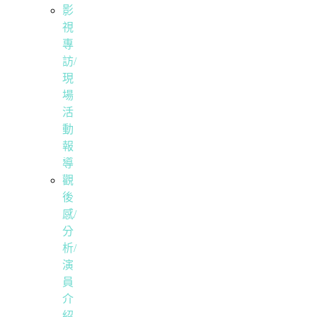
影
視
專
訪/
現
場
活
動
報
導
觀
後
感/
分
析/
演
員
介
紹