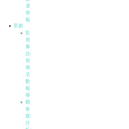
漫
情
報
影劇
影
視
專
訪/
現
場
活
動
報
導
觀
後
感/
分