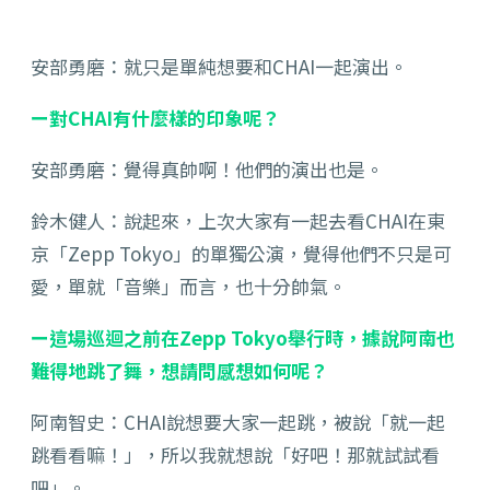
安部勇磨：就只是單純想要和CHAI一起演出。
ー對CHAI有什麼樣的印象呢？
安部勇磨：覺得真帥啊！他們的演出也是。
鈴木健人：說起來，上次大家有一起去看CHAI在東
京「Zepp Tokyo」的單獨公演，覺得他們不只是可
愛，單就「音樂」而言，也十分帥氣。
ー這場巡迴之前在Zepp Tokyo舉行時，據說阿南也
難得地跳了舞，想請問感想如何呢？
阿南智史：CHAI說想要大家一起跳，被說「就一起
跳看看嘛！」，所以我就想說「好吧！那就試試看
吧」。