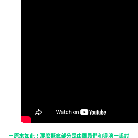
ー原來如此！那麼概念部分是由團員們和導演一起討