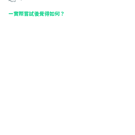
ー實際嘗試後覺得如何？