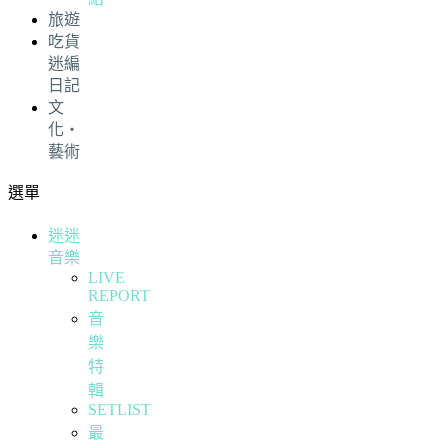
旅遊
吃貨
迷編
日記
文
化・
藝術
選單
迷迷
音樂
LIVE
REPORT
音
樂
特
輯
SETLIST
最