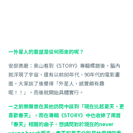
ー外星人的靈感是從何而來的呢？
安部勇磨：奥山看到《STORY》專輯標題後，腦內
就浮現了宇宙，還有以前80年代、90年代的電影畫
面，大家談了後覺得「外星人，感覺頗有趣
呢！！」，而後就開始具體實行。
ー之前樂團曾在其他訪問中談到「現在比起夏天，更
喜歡春天」，而在專輯《STORY》中也收錄了兩首
「春天」相關的曲子。想請問對於現在的never
young beach而言，春天和夏天分別是什麼樣的季