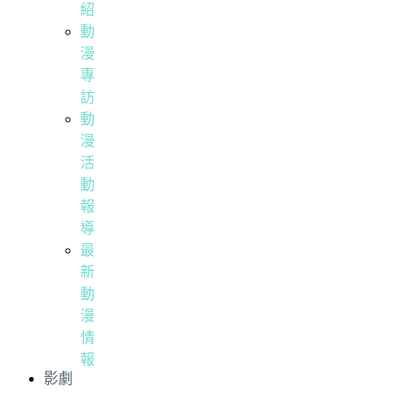
紹
動
漫
專
訪
動
漫
活
動
報
導
最
新
動
漫
情
報
影劇