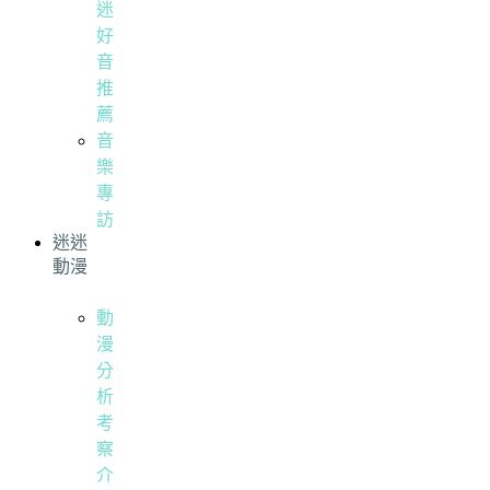
迷
好
音
推
薦
音
樂
專
訪
迷迷
動漫
動
漫
分
析
考
察
介