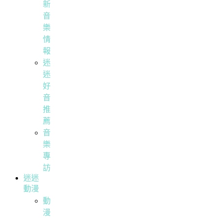
新
音
樂
情
報
迷
迷
好
音
推
薦
音
樂
專
訪
迷迷
動漫
動
漫