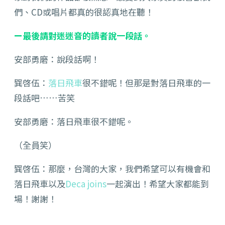
們、CD或唱片都真的很認真地在聽！
ー最後請對迷迷音的讀者說一段話。
安部勇磨：說段話啊！
巽啓伍：
落日飛車
很不錯呢！但那是對落日飛車的一
段話吧……苦笑
安部勇磨：落日飛車很不錯呢。
（全員笑）
巽啓伍：那麼，台灣的大家，我們希望可以有機會和
落日飛車以及
Deca joins
一起演出！希望大家都能到
場！謝謝！