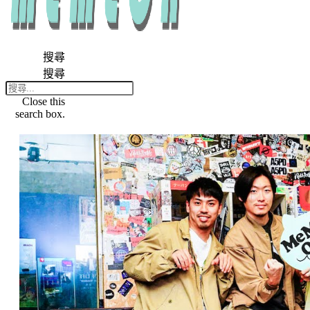
搜尋
搜尋
Close this
search box.