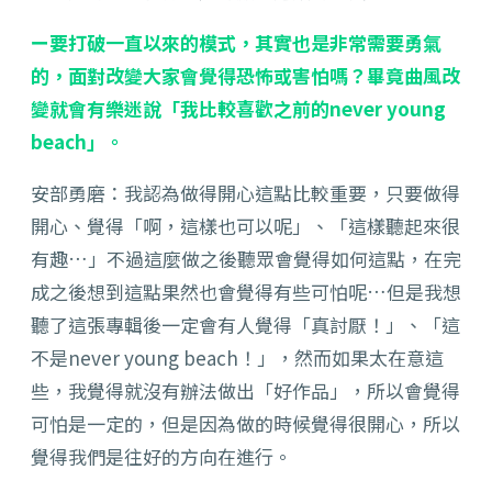
ー要打破一直以來的模式，其實也是非常需要勇氣
的，面對改變大家會覺得恐怖或害怕嗎？畢竟曲風改
變就會有樂迷說「我比較喜歡之前的never young
beach」。
安部勇磨：我認為做得開心這點比較重要，只要做得
開心、覺得「啊，這樣也可以呢」、「這樣聽起來很
有趣…」不過這麼做之後聽眾會覺得如何這點，在完
成之後想到這點果然也會覺得有些可怕呢…但是我想
聽了這張專輯後一定會有人覺得「真討厭！」、「這
不是never young beach！」，然而如果太在意這
些，我覺得就沒有辦法做出「好作品」，所以會覺得
可怕是一定的，但是因為做的時候覺得很開心，所以
覺得我們是往好的方向在進行。