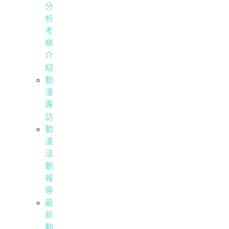
分
析
考
察
介
紹
動
漫
專
訪
動
漫
活
動
報
導
最
新
動