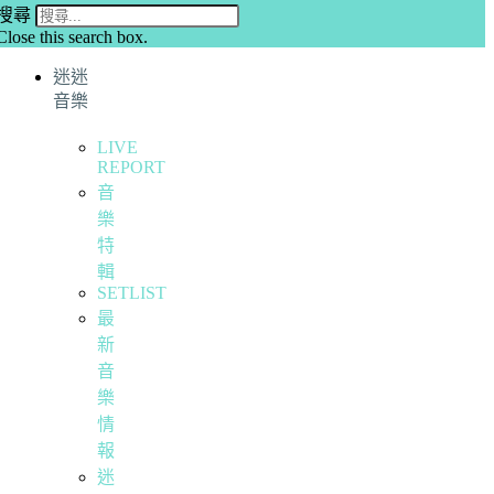
搜尋
Close this search box.
迷迷
音樂
LIVE
REPORT
音
樂
特
輯
SETLIST
最
新
音
樂
情
報
迷