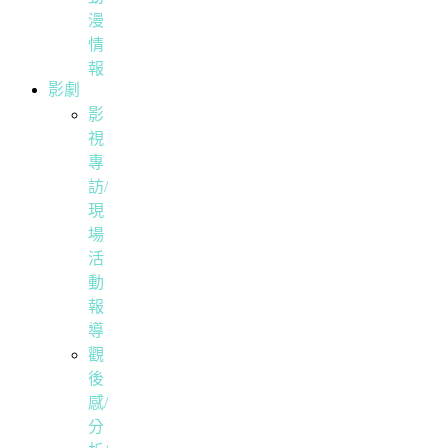
漫
情
報
影劇
影
視
專
訪/
現
場
活
動
報
導
觀
後
感/
分