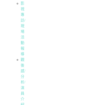
影
視
專
訪/
現
場
活
動
報
導
觀
後
感/
分
析/
演
員
介
紹