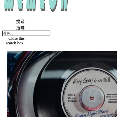
搜尋
搜尋
Close this
search box.