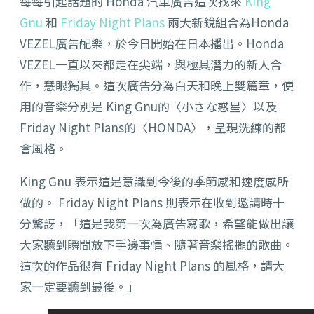
每每引起話題的 Honda 汽車廣告這次找來
King
Gnu
和
Friday Night Plans
兩大新銳組合為Honda
VEZEL廣告配樂，於今日開始在日本播出。Honda
VEZEL一直以來都走在尖端，與極具潛力的新人合
作，慧眼獨具。這次廣告分為白天和晚上雙篇章，使
用的音樂分別是 King Gnu的〈小さな惑星〉以及
Friday Night Plans的〈HONDA〉，呈現洗練的都
會風格。
King Gnu 表示這是意識到今後的季節感和速度感所
做的。 Friday Night Plans 則表示在收到邀請時十
分驚訝，「這是我第一次為廣告寫歌，希望能做出讓
大家聽到瞬間放下手邊事情、隨著音樂搖擺的歌曲。
這次的作品很有 Friday Night Plans 的風格，請大
家一定要聽到最後。」