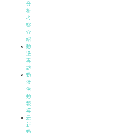
分
析
考
察
介
紹
動
漫
專
訪
動
漫
活
動
報
導
最
新
動