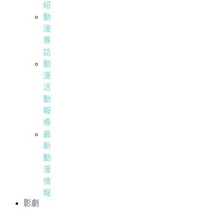
紹
動
漫
專
訪
動
漫
活
動
報
導
最
新
動
漫
情
報
影劇