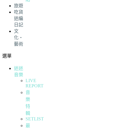
旅遊
吃貨
迷編
日記
文
化・
藝術
選單
迷迷
音樂
LIVE
REPORT
音
樂
特
輯
SETLIST
最