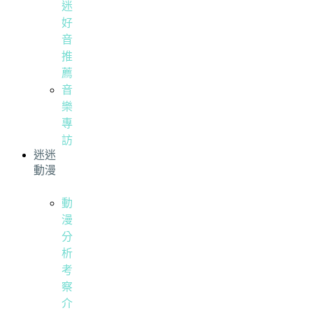
迷
好
音
推
薦
音
樂
專
訪
迷迷
動漫
動
漫
分
析
考
察
介