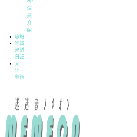
析/
演
員
介
紹
旅遊
吃貨
迷編
日記
文
化・
藝術