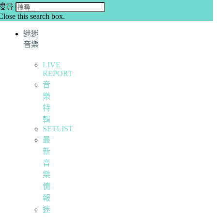
搜尋
Close this search box.
迷迷
音樂
LIVE
REPORT
音
樂
特
輯
SETLIST
最
新
音
樂
情
報
迷