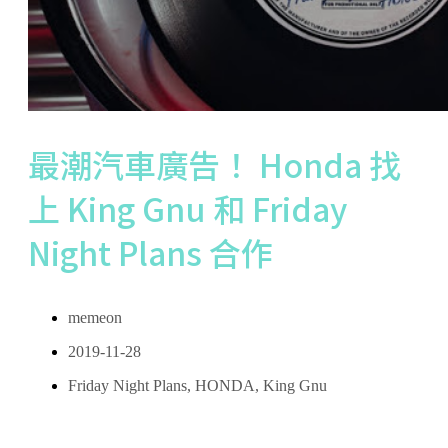
最潮汽車廣告！ Honda 找
上 King Gnu 和 Friday
Night Plans 合作
memeon
2019-11-28
Friday Night Plans
,
HONDA
,
King Gnu