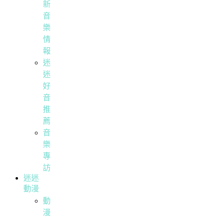
新
音
樂
情
報
迷
迷
好
音
推
薦
音
樂
專
訪
迷迷
動漫
動
漫