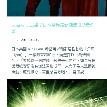
King Gnu 是誰？日本樂界最新潮流引領者介
紹
2019-05-03
日本樂團 King Gnu 希望可以和群居性動物「角馬
（gnu）」一樣越來越茁壯，而選擇以此為樂團
名，「要成為一個群體，歌聲是必要的，如果只是
樂器鳴響是沒有辦法召集成群，人會因為人聲而被
煽動、感到揪心、甚至想要歌唱。」常田說