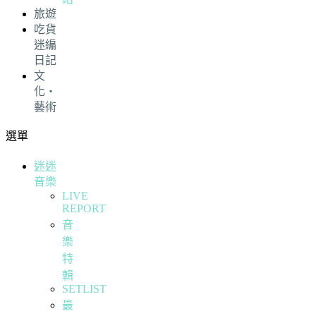
旅遊
吃貨
迷編
日記
文
化・
藝術
選單
迷迷
音樂
LIVE
REPORT
音
樂
特
輯
SETLIST
最