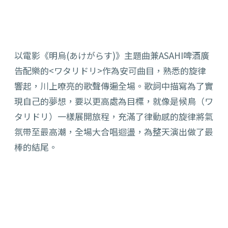
以電影《明烏(あけがらす)》主題曲兼ASAHI啤酒廣
告配樂的<ワタリドリ>作為安可曲目，熟悉的旋律
響起，川上嘹亮的歌聲傳遍全場。歌詞中描寫為了實
現自己的夢想，要以更高處為目標，就像是候鳥（ワ
タリドリ）一樣展開旅程，充滿了律動感的旋律將氣
氛帶至最高潮，全場大合唱迴盪，為整天演出做了最
棒的結尾。