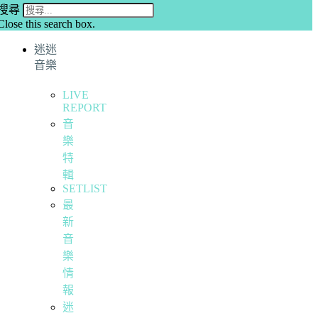
搜尋
Close this search box.
迷迷
音樂
LIVE
REPORT
音
樂
特
輯
SETLIST
最
新
音
樂
情
報
迷