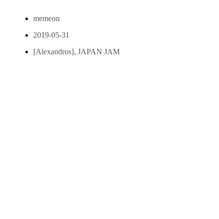
memeon
2019-05-31
[Alexandros]
,
JAPAN JAM