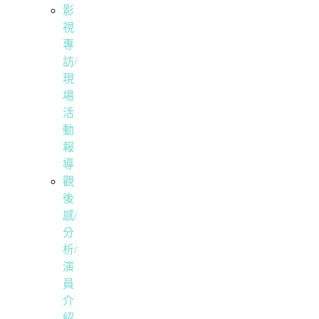
影
視
專
訪/
現
場
活
動
報
導
觀
後
感/
分
析/
演
員
介
紹