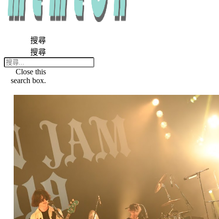
搜尋
搜尋
Close this
search box.