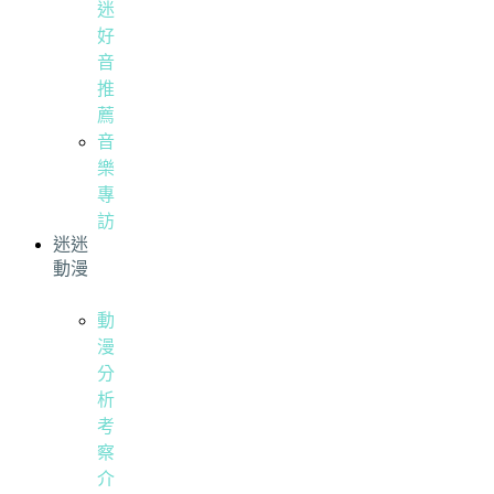
迷
好
音
推
薦
音
樂
專
訪
迷迷
動漫
動
漫
分
析
考
察
介