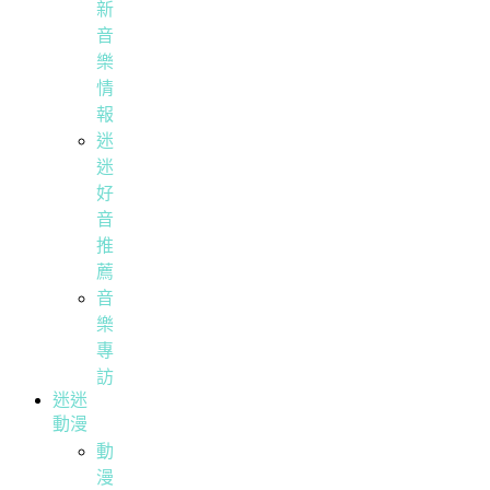
新
音
樂
情
報
迷
迷
好
音
推
薦
音
樂
專
訪
迷迷
動漫
動
漫