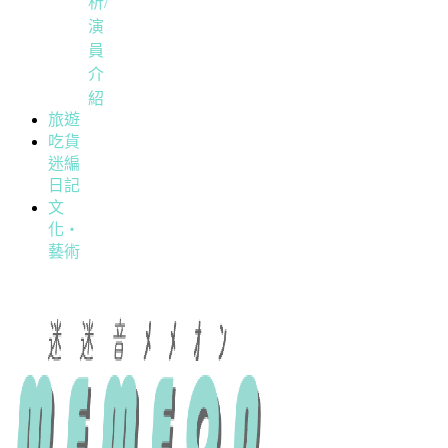
析/
演
員
介
紹
旅遊
吃貨
迷編
日記
文
化・
藝術