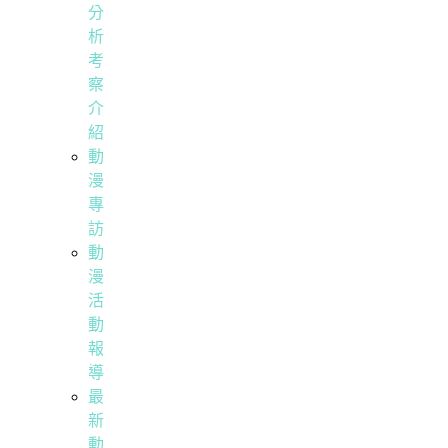
分
析
考
察
介
紹
動
漫
專
訪
動
漫
活
動
報
導
最
新
動