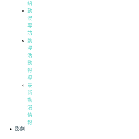
紹
動
漫
專
訪
動
漫
活
動
報
導
最
新
動
漫
情
報
影劇