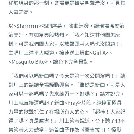
終於現身的那一刻，會場更是被尖叫聲淹沒，可見其
人氣之高。
以<Starrrrrrr>揭開序幕， 嗨曲連發，讓現場溫度節
節高升，有如祭典般熱烈。「我不知道其他團怎麼
樣，可是我們團大家可以放聲跟著大唱也沒問題！」
主唱川上洋平大喊道，接連送上爆曲<Girl A>、
<Mosquito Bite>，讓台下完全暴動。
「我們可以唱新曲嗎？今天是第一次公開演唱！」聽
到川上的話讓全場騷動興奮。「雖然是新曲，可是大
家可以一起唱嗎？先來練習一下好嗎？」話才說完，
川上就直接清唱起了新曲<Pray>片段。純粹而極具
力量的歌聲抓住了在場所有人的心。「超棒！大家記
得了嗎？真是厲害！」川上笑著說道，台下聽了也不
禁笑著大力鼓掌。這首曲子作為《哥吉拉 Ⅱ：怪獸