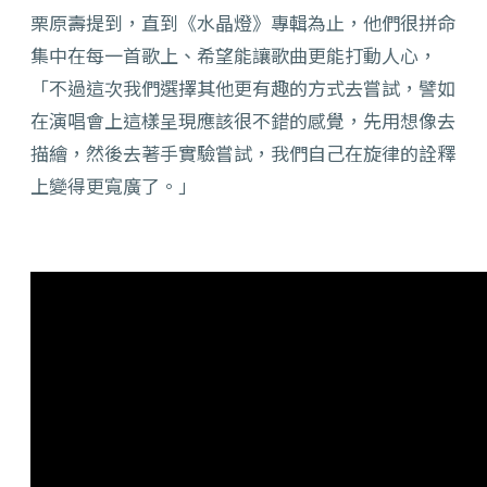
栗原壽提到，直到《水晶燈》專輯為止，他們很拼命
集中在每一首歌上、希望能讓歌曲更能打動人心，
「不過這次我們選擇其他更有趣的方式去嘗試，譬如
在演唱會上這樣呈現應該很不錯的感覺，先用想像去
描繪，然後去著手實驗嘗試，我們自己在旋律的詮釋
上變得更寬廣了。」