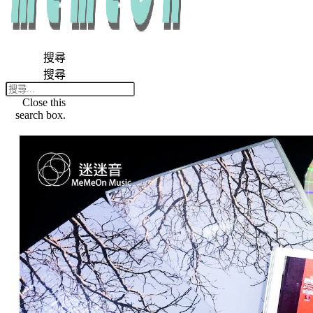
搜尋
搜尋
Close this
search box.