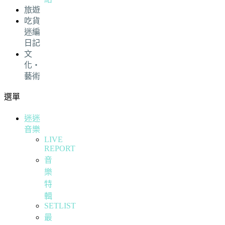
旅遊
吃貨
迷編
日記
文
化・
藝術
選單
迷迷
音樂
LIVE
REPORT
音
樂
特
輯
SETLIST
最