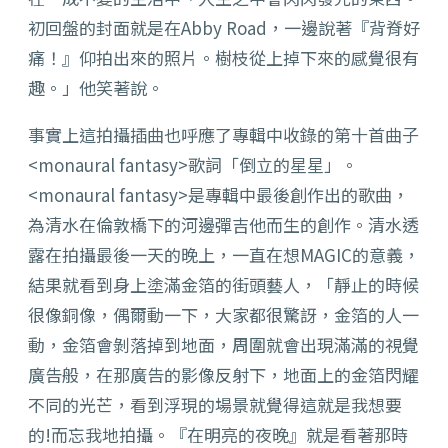
初回盤的封面就是在Abby Road，一邊說著『背脊好
痛！』仰拍出來的照片。樹枝從上掉下來的感覺很有
趣。」他笑著說。
事實上這拍攝插曲也呼應了專輯中收錄的第十首曲子
<monaural fantasy>歌詞「倒立的星星」。
<monaural fantasy>是專輯中最後創作出的歌曲，
為清水在倫敦橋下的河邊彈吉他而生的創作。清水透
露在拍攝最後一天的晚上，一直在想MAGIC的意義，
結果就看到身上塗滿金箔的街頭藝人，「靜止的時候
很像銅像，偶爾動一下，大家都很驚訝，金箔的人一
動，金箔會剝落掉到地面，周圍就會出現滿滿的視覺
廣告般，在那廣告的影像反射下，地面上的金箔閃耀
不同的光芒，看到浮現的場景就覺得這就是我想要
的!而忘我地拍攝。『在明亮的夜晚』就是看著那時