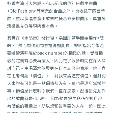
梨香主演《大戀愛～和忘記我的你》日劇主題曲
<Old Fashion>等商業配合曲之外，也收錄了四首新
曲，並以演唱會演出歌單的概念來安排曲序，厚重搖
滾樂聲充分展現樂團本色。
其實在《水晶燈》發行後，樂團即著手開始製作<眨
眼>，然而製作期間會拉得如此長，樂團指出今後若
要繼續演唱屬於back number的情歌的話，覺得情
歌的定義有必要再擴大，因此花了很多時間在深入探
討自己。主唱清水依與吏在日本訪談中表示，他一直
在思考何謂「價值」，「對我來說這有價值，但對別
人來說有可能是一點價值都沒有，這也是理所當然的
事。價值是什麼呢？我們一直在思索，然後最先創作
出的歌曲就是<眨眼>。因為想要把生命花在對自己
有價值的事情上，所以想和最重要的人在一起，因此