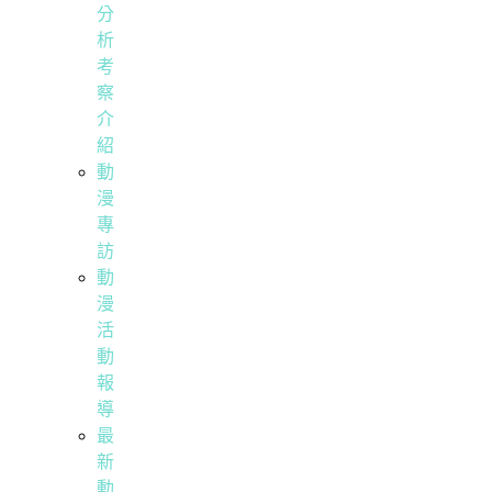
分
析
考
察
介
紹
動
漫
專
訪
動
漫
活
動
報
導
最
新
動