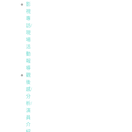
影
視
專
訪/
現
場
活
動
報
導
觀
後
感/
分
析/
演
員
介
紹