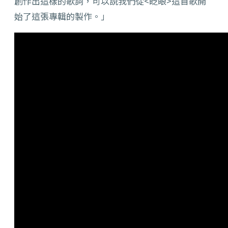
創作出這樣的歌詞，可以說我們從<眨眼>這首歌開
始了這張專輯的製作。」