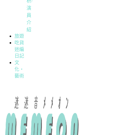
析/
演
員
介
紹
旅遊
吃貨
迷編
日記
文
化・
藝術