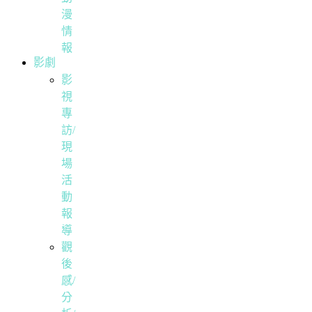
漫
情
報
影劇
影
視
專
訪/
現
場
活
動
報
導
觀
後
感/
分