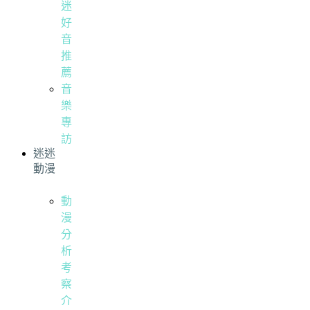
迷
好
音
推
薦
音
樂
專
訪
迷迷
動漫
動
漫
分
析
考
察
介