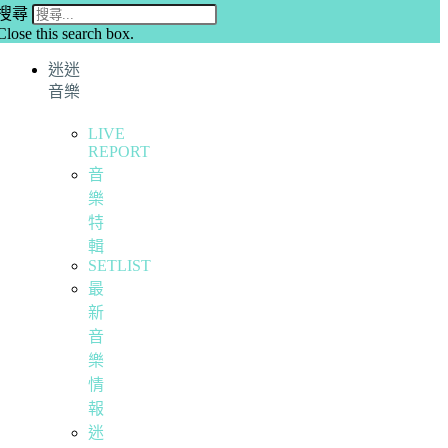
搜尋
Close this search box.
迷迷
音樂
LIVE
REPORT
音
樂
特
輯
SETLIST
最
新
音
樂
情
報
迷