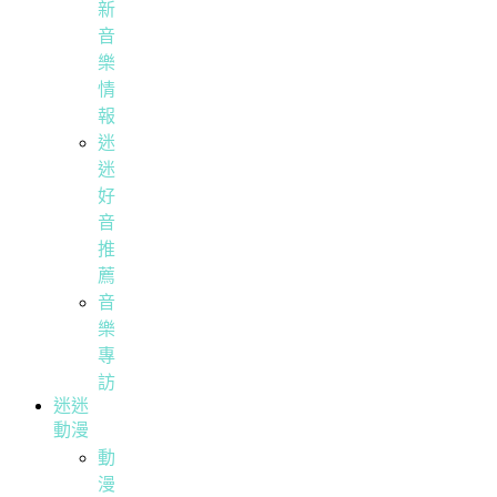
新
音
樂
情
報
迷
迷
好
音
推
薦
音
樂
專
訪
迷迷
動漫
動
漫