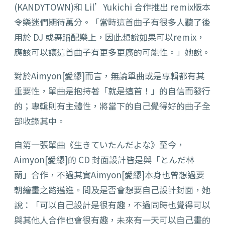
(KANDYTOWN)和 Lil’Yukichi 合作
推出 remix版本
令樂迷們期待萬分。「
當時這首曲子有很多人聽了後
用於 DJ 或舞蹈配樂上，
因此想說如果可以remix，
應該可以讓這首曲子有更多更廣的可能性。」她說。
對於Aimyon[愛繆]而言，無論單曲或是專輯都有其
重要性，
單曲是抱持著「就是這首！」的自信而發行
的；專輯則有主體性，
將當下的自己覺得好的曲子全
部收錄其中。
自第一張單曲《生きていたんだよな》至今，
Aimyon[愛繆]
的 CD 封面設計皆是與「とんだ林
蘭」合作，
不過其實Aimyon[愛繆]本身也曾想過要
朝繪畫之路邁進。
問及是否會想要自己設計封面，她
說：「
可以自己設計是很有趣，
不過同時也覺得可以
與其他人合作也會很有趣，
未來有一天可以自己畫的