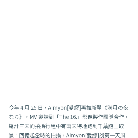
今年 4 月 25 日，Aimyon[愛繆]再推新單《満月の夜
なら》
，MV 邀請到「The 16.」影像製作團隊合作，
總計三天的拍攝行程中有兩天特地跑到千葉館山取
景。
回憶起當時的拍攝，Aimyon[愛繆]說第一天風