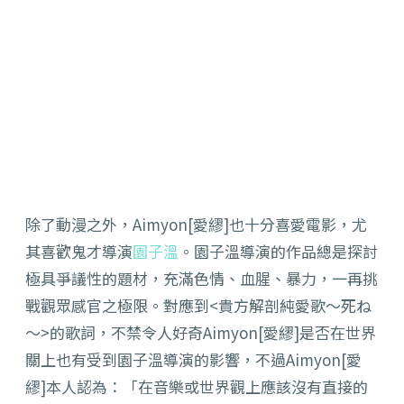
除了動漫之外，Aimyon[愛繆]也十分喜愛電影，
尤
其喜歡鬼才導演
園子溫
。
園子溫導演的作品總是探討
極具爭議性的題材，充滿色情、血腥、
暴力，一再挑
戰觀眾感官之極限。對應到<貴方解剖純愛歌～死ね
～
>的歌詞，不禁令人好奇Aimyon[愛繆]
是否在世界
關上也有受到園子溫導演的影響，不過Aimyon[
愛
繆]本人認為：「在音樂或世界觀上應該沒有直接的