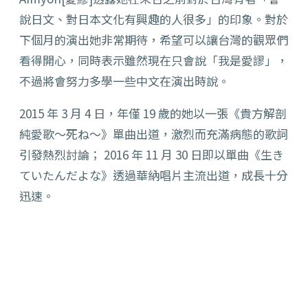
說日文、
對日本文化有興趣的人很多」的印象。
對於
下個月的演出她非常期待，希望可以讓台灣的觀眾們
看得開心，同時表示雖然現在只會說「
我是愛謬」，
不過將會努力多學一些中文在演出時說。
2015 年 3 月 4 日，年僅 19 歲的她以一張《貴方解剖
純愛歌～
死ね～》單曲出道，激烈而充滿病態的歌詞
引發熱烈討論； 2016 年 11 月 30 日即以單曲《生き
ていたんだよな》
透過華納唱片主流出道，成長十分
迅速。