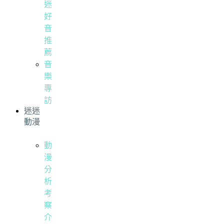
迷
好
音
推
薦
音
樂
專
訪
迷迷
動漫
動
漫
分
析
考
察
介