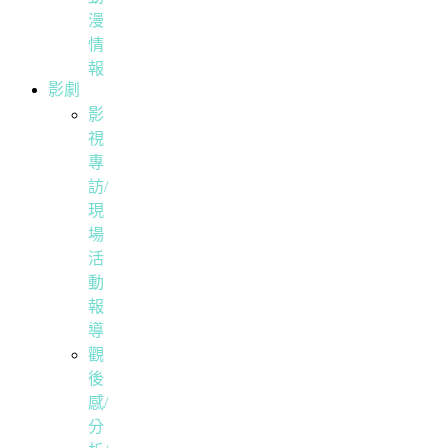
漫
情
報
影劇
影
視
專
訪/
現
場
活
動
報
導
觀
後
感/
分