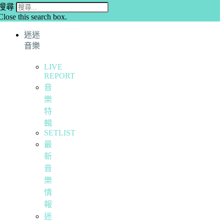
搜尋
Close this search box.
迷迷
音樂
LIVE
REPORT
音
樂
特
輯
SETLIST
最
新
音
樂
情
報
迷