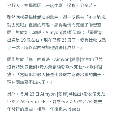
沙超大，
拍攝還因此一度中斷，過程十分辛苦。
雖然同樣是描述愛情的歌曲，卻一反過去「不喜歡我
就去死吧」
直接的病態，顯得煽情而充滿了聯想空
間。對於如此轉變，
Aimyon[愛繆]笑說：「最開始
出道是 19 歲左右，
現在已經 23 歲了，變得比較成熟
了一點，
所以寫的歌詞也變得比成熟。」
問到對於「痛」的看法，Aimyon[愛繆]笑說自己並
沒有特別意識到<
貴方解剖純愛歌～死ね～>歌詞很
痛，「當時那首歌大概是十幾歲才寫得出來的曲子，
現在應該寫不出來了。」
另外， 5 月 23 日 Aimyon [愛繆]將推出<
愛を伝えた
いだとか> remix EP。<愛を伝えたいだとか>是去
年發行的單曲，相隔一年後邀來
Neetz