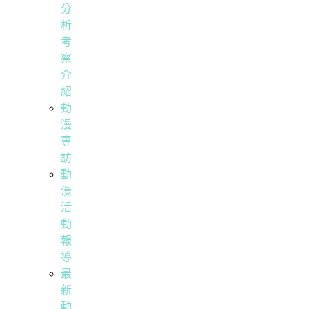
分
析
考
察
介
紹
動
漫
專
訪
動
漫
活
動
報
導
最
新
動