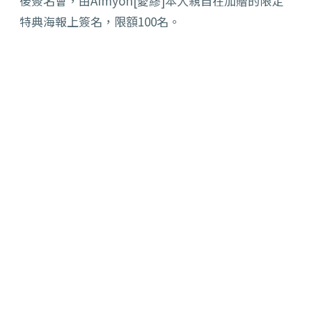
後簽名會，由Aimyon[愛繆]
本人親自在加贈的限定
特典海報上簽名，限額100名。