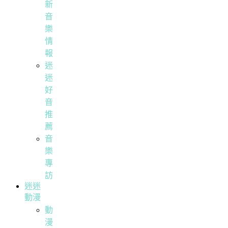
新
音
樂
情
報
迷
迷
好
音
推
薦
音
樂
專
訪
迷迷
動漫
動
漫