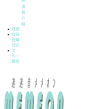
析/
演
員
介
紹
旅遊
吃貨
迷編
日記
文
化・
藝術