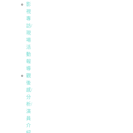
影
視
專
訪/
現
場
活
動
報
導
觀
後
感/
分
析/
演
員
介
紹