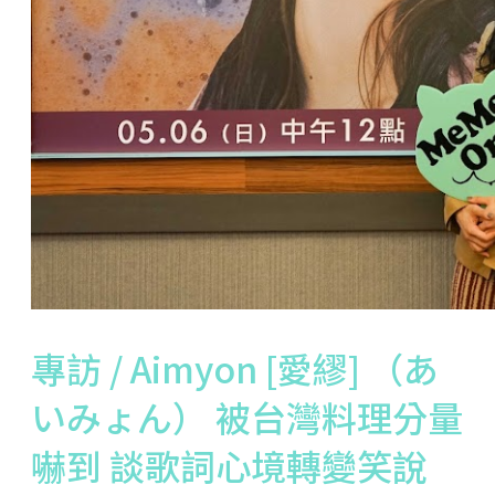
專訪 / Aimyon [愛繆] （あ
いみょん） 被台灣料理分量
嚇到 談歌詞心境轉變笑說