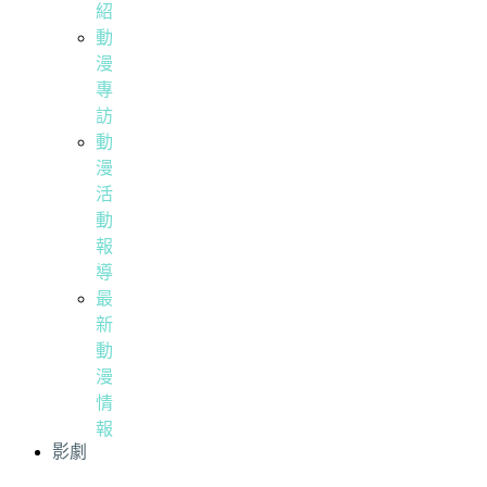
紹
動
漫
專
訪
動
漫
活
動
報
導
最
新
動
漫
情
報
影劇