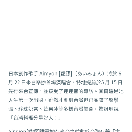
日本創作歌手 Aimyon [愛繆]（あいみょん）
將於 6
月 22 日來台舉辦首場演唱會，特地提前於5 月 15 日
先行來台宣傳，並接受了迷迷音的專訪。其實這是她
人生第一次出國，雖然才剛到台灣但已品嚐了鬍鬚
張、
珍珠奶茶、芒果冰等多樣台灣美食，驚訝地說
「台灣料理分量好大！
」
Aimyon[愛繆]透露她在來台之前對於台灣有著「會