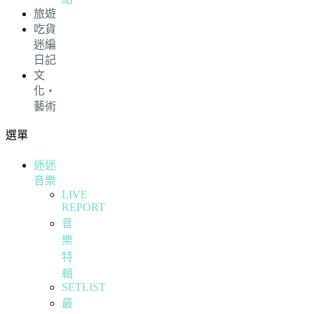
旅遊
吃貨
迷編
日記
文
化・
藝術
選單
迷迷
音樂
LIVE
REPORT
音
樂
特
輯
SETLIST
最