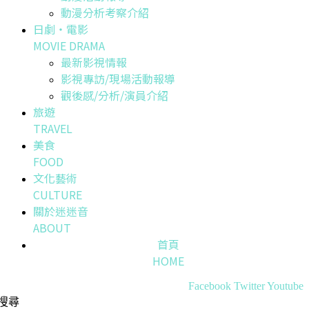
動漫分析考察介紹
日劇・電影
MOVIE DRAMA
最新影視情報
影視專訪/現場活動報導
觀後感/分析/演員介紹
旅遊
TRAVEL
美食
FOOD
文化藝術
CULTURE
關於迷迷音
ABOUT
首頁
HOME
Facebook
Twitter
Youtube
搜尋