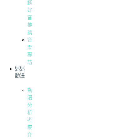
迷
好
音
推
薦
音
樂
專
訪
迷迷
動漫
動
漫
分
析
考
察
介