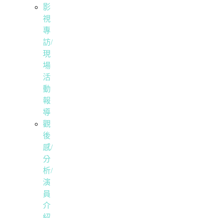
影
視
專
訪/
現
場
活
動
報
導
觀
後
感/
分
析/
演
員
介
紹