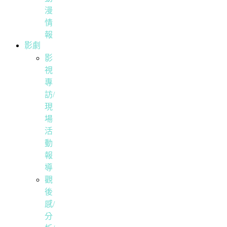
漫
情
報
影劇
影
視
專
訪/
現
場
活
動
報
導
觀
後
感/
分