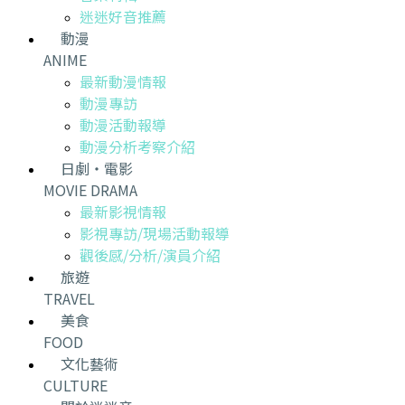
迷迷好音推薦
動漫
ANIME
最新動漫情報
動漫專訪
動漫活動報導
動漫分析考察介紹
日劇・電影
MOVIE DRAMA
最新影視情報
影視專訪/現場活動報導
觀後感/分析/演員介紹
旅遊
TRAVEL
美食
FOOD
文化藝術
CULTURE