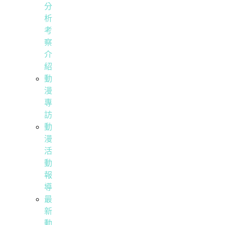
分
析
考
察
介
紹
動
漫
專
訪
動
漫
活
動
報
導
最
新
動