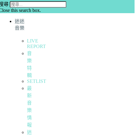
搜尋
Close this search box.
迷迷
音樂
LIVE
REPORT
音
樂
特
輯
SETLIST
最
新
音
樂
情
報
迷