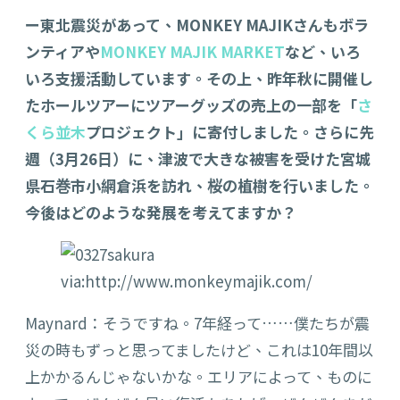
ー東北震災があって、MONKEY MAJIKさんもボラ
ンティアや
MONKEY MAJIK MARKET
など、いろ
いろ支援活動しています。その上、昨年秋に開催し
たホールツアーにツアーグッズの売上の一部を「
さ
くら並木
プロジェクト」に寄付しました。さらに先
週（3月26日）に、津波で大きな被害を受けた宮城
県石巻市小網倉浜を訪れ、桜の植樹を行いました。
今後はどのような発展を考えてますか？
via:http://www.monkeymajik.com/
Maynard：そうですね。7年経って……僕たちが震
災の時もずっと思ってましたけど、これは10年間以
上かかるんじゃないかな。エリアによって、ものに