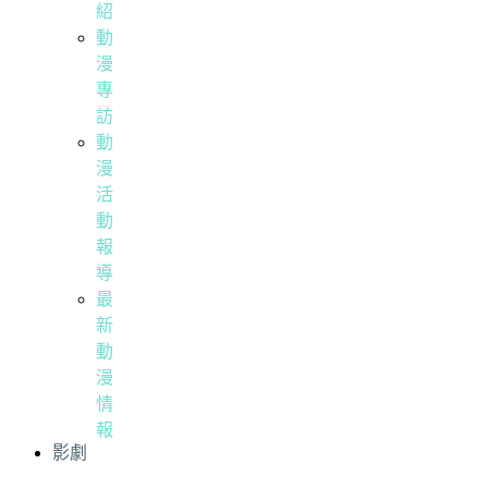
紹
動
漫
專
訪
動
漫
活
動
報
導
最
新
動
漫
情
報
影劇