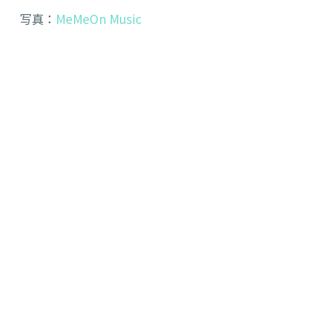
写真：
MeMeOn Music