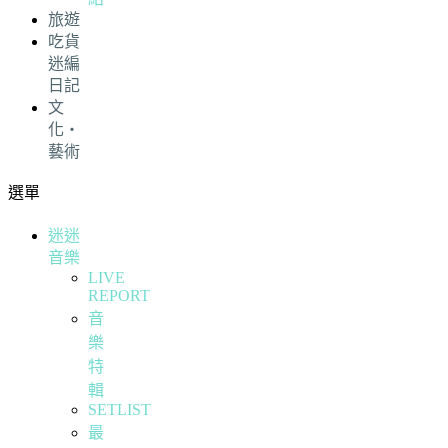
旅遊
吃貨
迷編
日記
文
化・
藝術
選單
迷迷
音樂
LIVE
REPORT
音
樂
特
輯
SETLIST
最