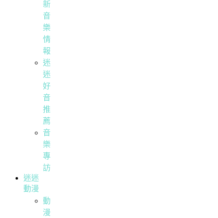
新
音
樂
情
報
迷
迷
好
音
推
薦
音
樂
專
訪
迷迷
動漫
動
漫