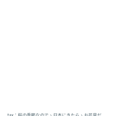
tax
：
桜の季節なので、日本にきたら、お花見だ