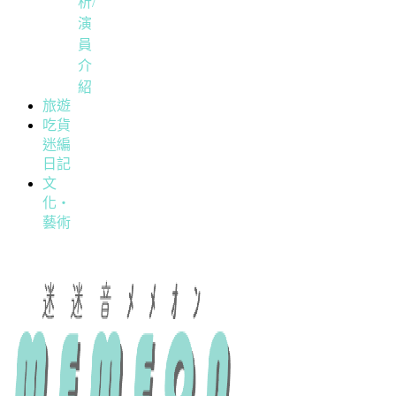
析/
演
員
介
紹
旅遊
吃貨
迷編
日記
文
化・
藝術