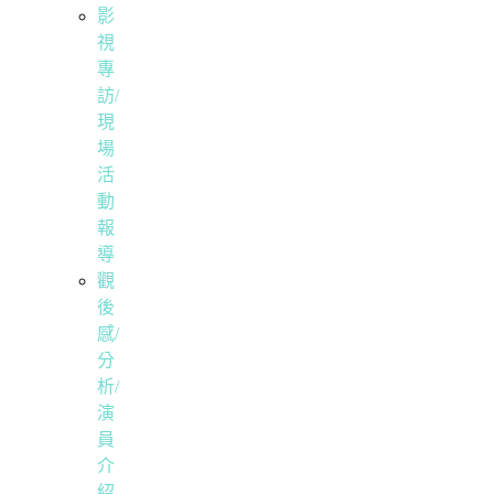
影
視
專
訪/
現
場
活
動
報
導
觀
後
感/
分
析/
演
員
介
紹