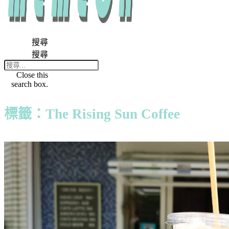
搜尋
搜尋
Close this
search box.
標籤：The Rising Sun Coffee