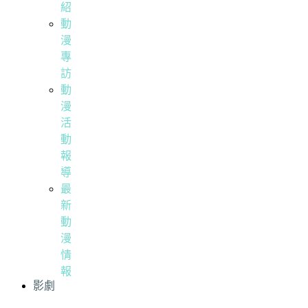
紹
動
漫
專
訪
動
漫
活
動
報
導
最
新
動
漫
情
報
影劇