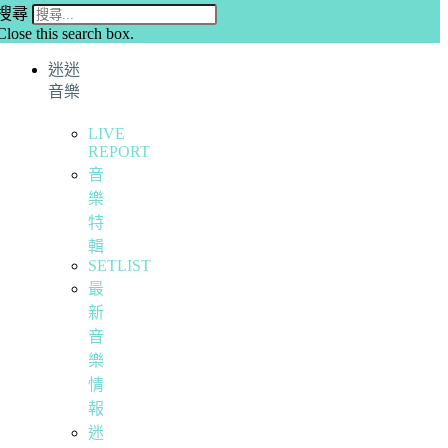
搜尋
Close this search box.
迷迷
音樂
LIVE
REPORT
音
樂
特
輯
SETLIST
最
新
音
樂
情
報
迷