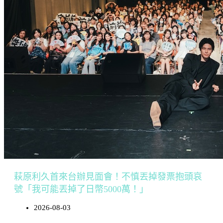
萩原利久首來台辦見面會！不慎丟掉發票抱頭哀
號「我可能丟掉了日幣5000萬！」
2026-08-03