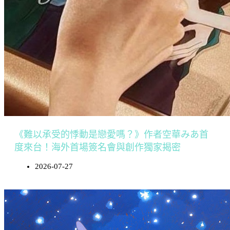
《難以承受的悸動是戀愛嗎？》作者空華みあ首
度來台！海外首場簽名會與創作獨家揭密
2026-07-27