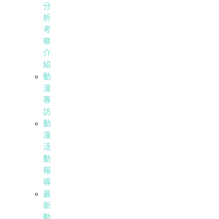
分
析
考
察
介
紹
動
漫
專
訪
動
漫
活
動
報
導
最
新
動