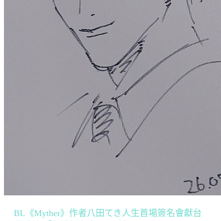
BL《Myther》作者八田てき人生首場簽名會獻台