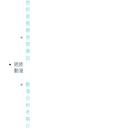
迷
好
音
推
薦
音
樂
專
訪
迷迷
動漫
動
漫
分
析
考
察
介