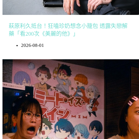
萩原利久抵台！狂嗑珍奶想念小籠包 透露失戀解
藥「看200次《美麗的他》」
2026-08-01