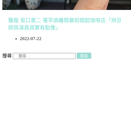
醫龍 坂口憲二 罹罕病離開幕前開起咖啡店「烘豆
師與演員其實有點像」
2022-07-22
搜尋
搜尋