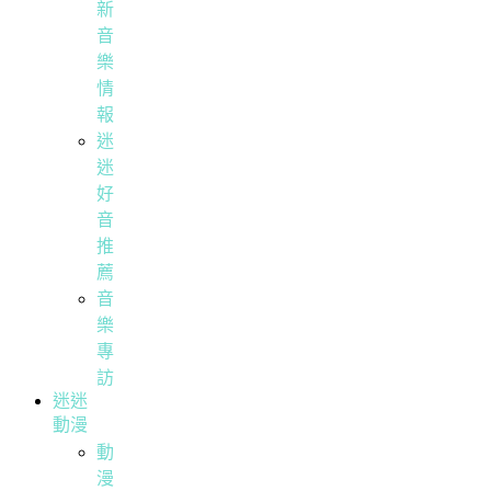
新
音
樂
情
報
迷
迷
好
音
推
薦
音
樂
專
訪
迷迷
動漫
動
漫