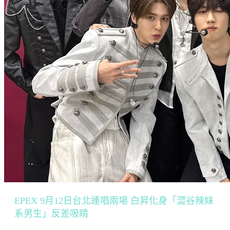
EPEX 9月12日台北連唱兩場 白昇化身「澀谷辣妹
系男生」反差吸睛