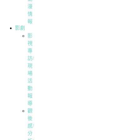
漫
情
報
影劇
影
視
專
訪/
現
場
活
動
報
導
觀
後
感/
分