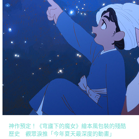
神作預定！《穹廬下的魔女》繪本風包裝的殘酷
歷史 觀眾淚推「今年夏天最深度的動畫」