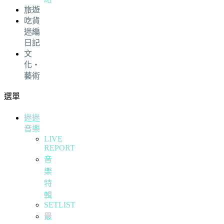
旅遊
吃貨
迷編
日記
文
化・
藝術
選單
迷迷
音樂
LIVE
REPORT
音
樂
特
輯
SETLIST
最