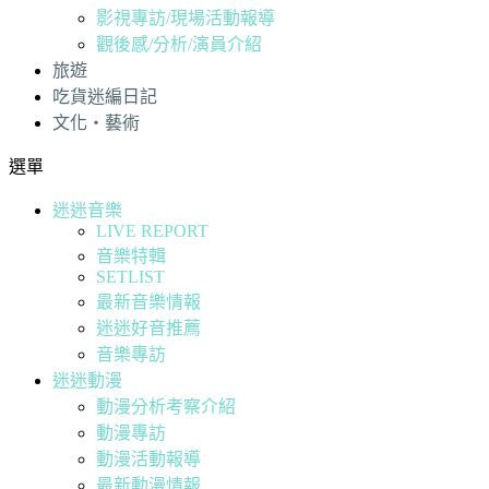
影視專訪/現場活動報導
觀後感/分析/演員介紹
旅遊
吃貨迷編日記
文化・藝術
選單
迷迷音樂
LIVE REPORT
音樂特輯
SETLIST
最新音樂情報
迷迷好音推薦
音樂專訪
迷迷動漫
動漫分析考察介紹
動漫專訪
動漫活動報導
最新動漫情報