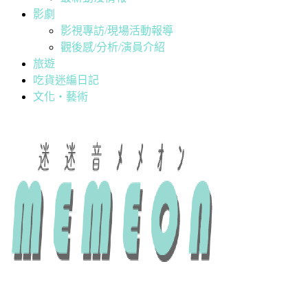
影劇
影視專訪/現場活動報導
觀後感/分析/演員介紹
旅遊
吃貨迷編日記
文化・藝術