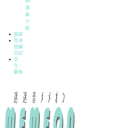
析/
演
員
介
紹
旅遊
吃貨
迷編
日記
文
化・
藝術