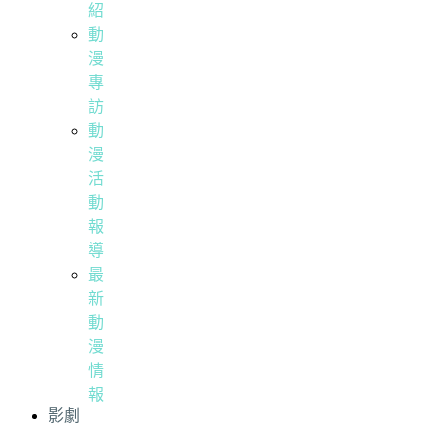
紹
動
漫
專
訪
動
漫
活
動
報
導
最
新
動
漫
情
報
影劇