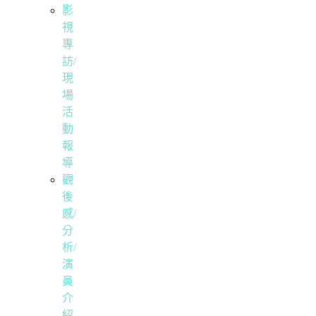
影
視
專
訪/
現
場
活
動
報
導
觀
後
感/
分
析/
演
員
介
紹