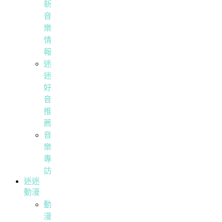
新
音
樂
情
報
迷
迷
好
音
推
薦
音
樂
專
訪
迷迷
動漫
動
漫