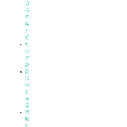
分
析
考
察
介
紹
動
漫
專
訪
動
漫
活
動
報
導
最
新
動