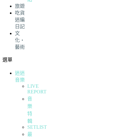
旅遊
吃貨
迷編
日記
文
化・
藝術
選單
迷迷
音樂
LIVE
REPORT
音
樂
特
輯
SETLIST
最