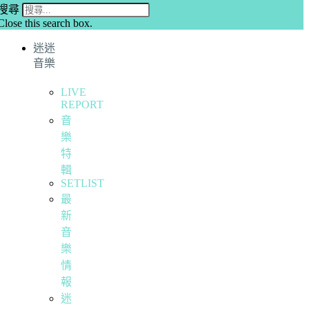
搜尋
Close this search box.
迷迷
音樂
LIVE
REPORT
音
樂
特
輯
SETLIST
最
新
音
樂
情
報
迷