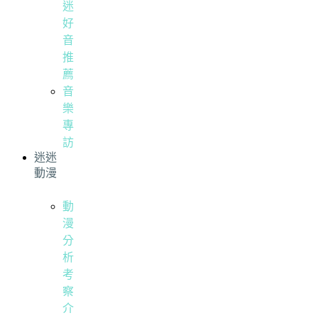
迷
好
音
推
薦
音
樂
專
訪
迷迷
動漫
動
漫
分
析
考
察
介