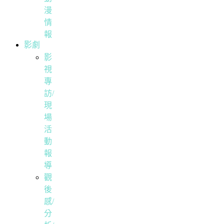
漫
情
報
影劇
影
視
專
訪/
現
場
活
動
報
導
觀
後
感/
分