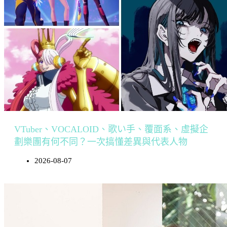
VTuber、VOCALOID、歌い手、覆面系、虛擬企
劃樂團有何不同？一次搞懂差異與代表人物
2026-08-07