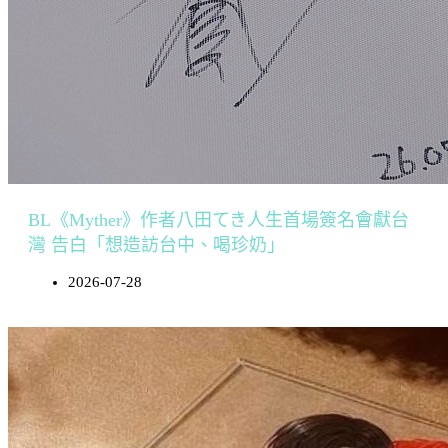
BL《Myther》作者八田てき人生首場簽名會獻台
灣 告白「想造訪台中、喝珍奶」
2026-07-28