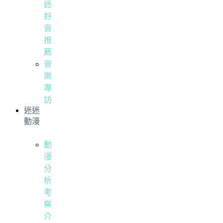
迷
好
音
推
薦
音
樂
專
訪
迷迷
動漫
動
漫
分
析
考
察
介