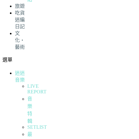
旅遊
吃貨
迷編
日記
文
化・
藝術
選單
迷迷
音樂
LIVE
REPORT
音
樂
特
輯
SETLIST
最