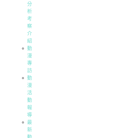
分
析
考
察
介
紹
動
漫
專
訪
動
漫
活
動
報
導
最
新
動