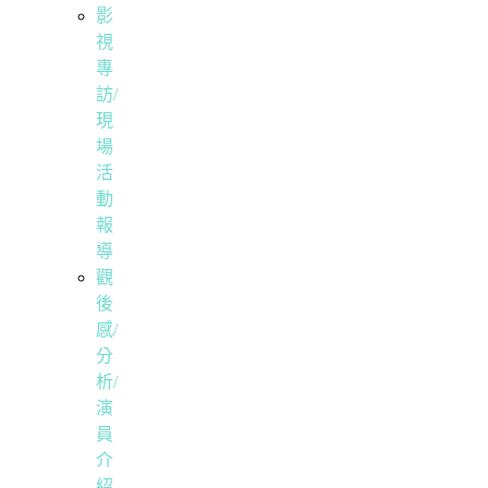
影
視
專
訪/
現
場
活
動
報
導
觀
後
感/
分
析/
演
員
介
紹