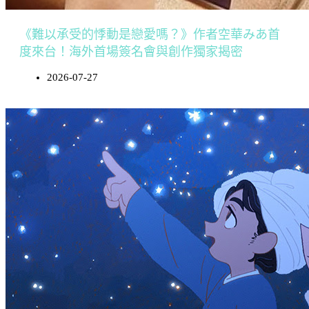
《難以承受的悸動是戀愛嗎？》作者空華みあ首
度來台！海外首場簽名會與創作獨家揭密
2026-07-27