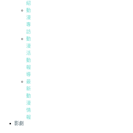
紹
動
漫
專
訪
動
漫
活
動
報
導
最
新
動
漫
情
報
影劇