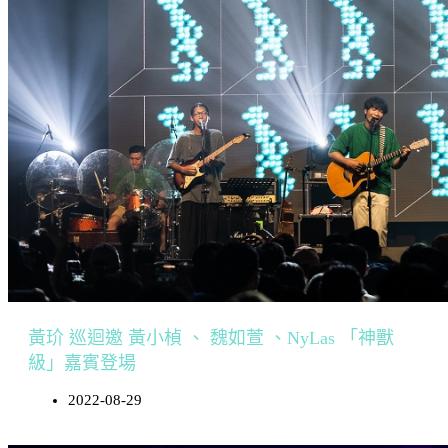
黃玠 巡迴邀 黃小楨 、 魏如萱 、NyLas 「神獸
級」嘉賓登場
2022-08-29