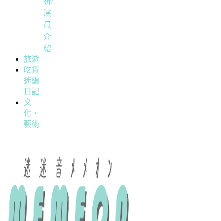
析/
演
員
介
紹
旅遊
吃貨
迷編
日記
文
化・
藝術