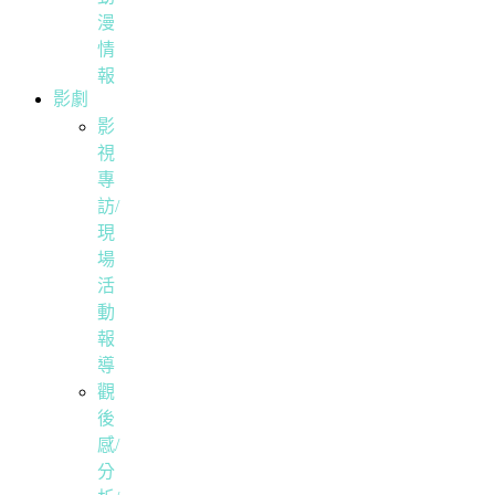
漫
情
報
影劇
影
視
專
訪/
現
場
活
動
報
導
觀
後
感/
分