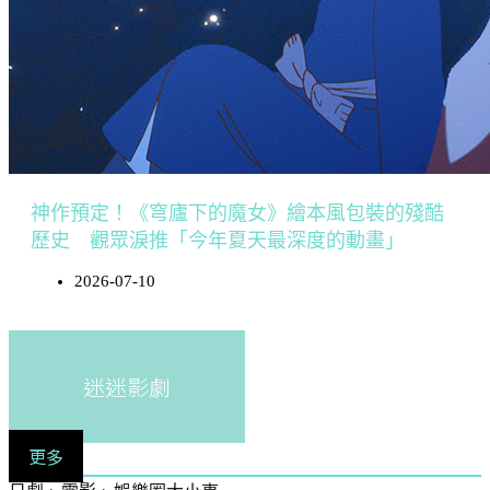
神作預定！《穹廬下的魔女》繪本風包裝的殘酷
歷史 觀眾淚推「今年夏天最深度的動畫」
2026-07-10
迷迷影劇
更多