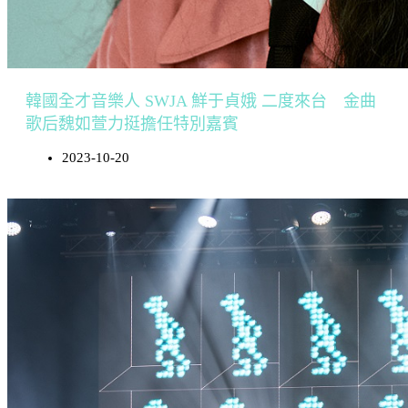
韓國全才音樂人 SWJA 鮮于貞娥 二度來台 金曲
歌后魏如萱力挺擔任特別嘉賓
2023-10-20