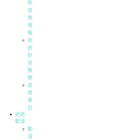
新
音
樂
情
報
迷
迷
好
音
推
薦
音
樂
專
訪
迷迷
動漫
動
漫