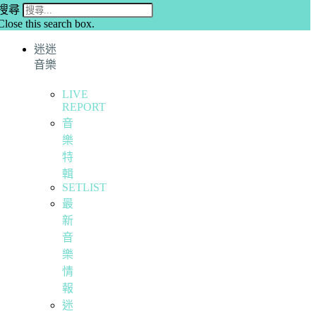
搜尋
Close this search box.
迷迷
音樂
LIVE
REPORT
音
樂
特
輯
SETLIST
最
新
音
樂
情
報
迷