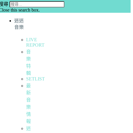
搜尋
Close this search box.
迷迷
音樂
LIVE
REPORT
音
樂
特
輯
SETLIST
最
新
音
樂
情
報
迷