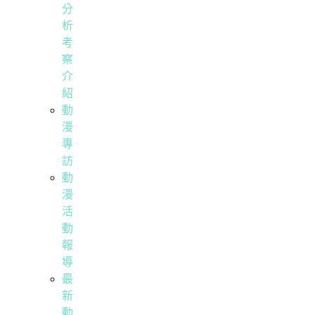
分
析
考
察
介
紹
動
漫
專
訪
動
漫
活
動
報
導
最
新
動