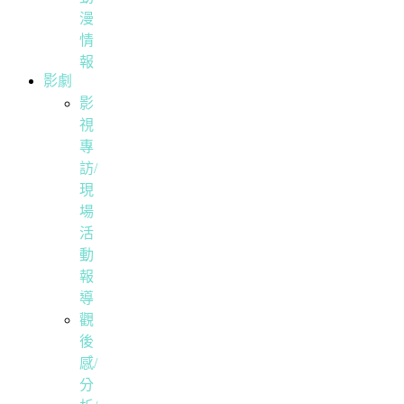
漫
情
報
影劇
影
視
專
訪/
現
場
活
動
報
導
觀
後
感/
分