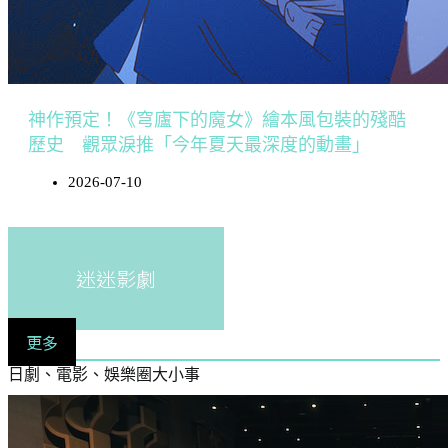
神作預定！《穹廬下的魔女》繪本風包裝的殘酷
歷史 觀眾淚推「今年夏天最深度的動畫」
2026-07-10
迷迷影劇
更多
日劇、電影、娛樂圈大小事