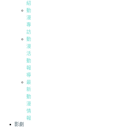
紹
動
漫
專
訪
動
漫
活
動
報
導
最
新
動
漫
情
報
影劇