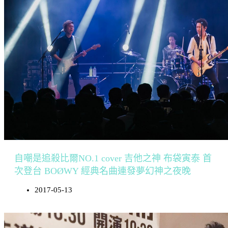
自嘲是追殺比爾NO.1 cover 吉他之神 布袋寅泰 首
次登台 BOØWY 經典名曲連發夢幻神之夜晚
2017-05-13