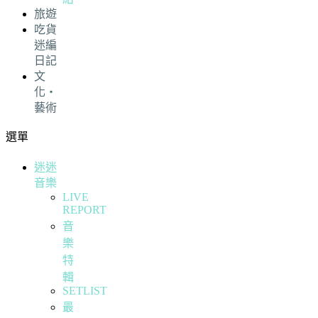
旅遊
吃貨
迷編
日記
文
化・
藝術
選單
迷迷
音樂
LIVE
REPORT
音
樂
特
輯
SETLIST
最