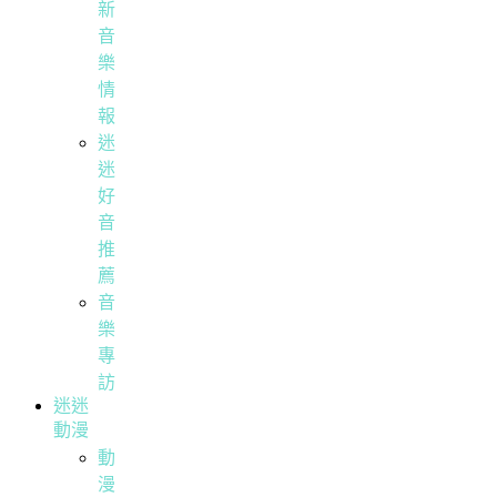
新
音
樂
情
報
迷
迷
好
音
推
薦
音
樂
專
訪
迷迷
動漫
動
漫