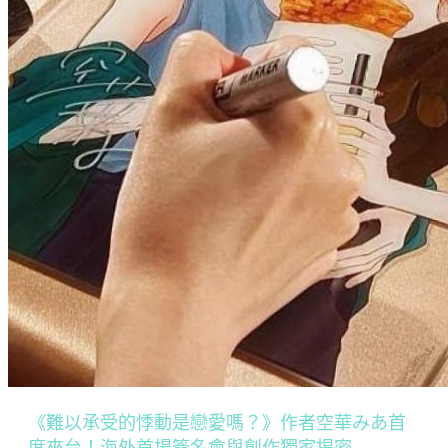
《難以承受的悸動是戀愛嗎？》作者空華みあ首