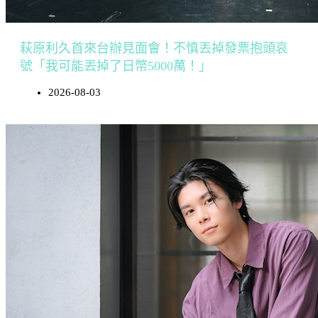
萩原利久首來台辦見面會！不慎丟掉發票抱頭哀
號「我可能丟掉了日幣5000萬！」
2026-08-03