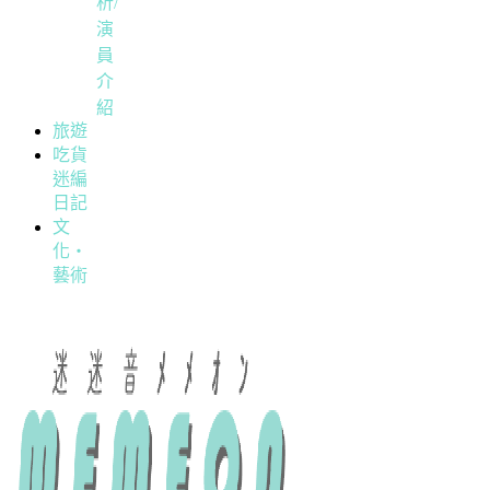
析/
演
員
介
紹
旅遊
吃貨
迷編
日記
文
化・
藝術