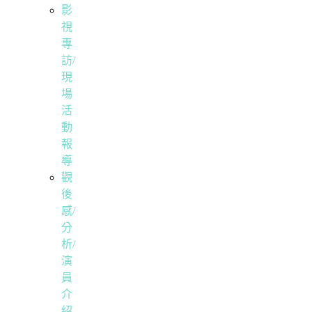
影
視
專
訪/
現
場
活
動
報
導
觀
後
感/
分
析/
演
員
介
紹