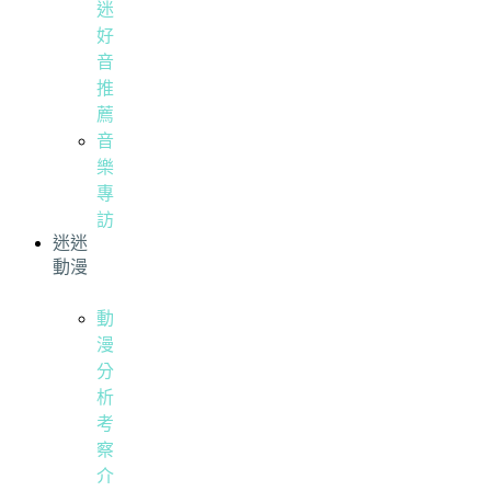
迷
好
音
推
薦
音
樂
專
訪
迷迷
動漫
動
漫
分
析
考
察
介