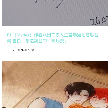
BL《Myther》作者八田てき人生首場簽名會獻台
灣 告白「想造訪台中、喝珍奶」
2026-07-28